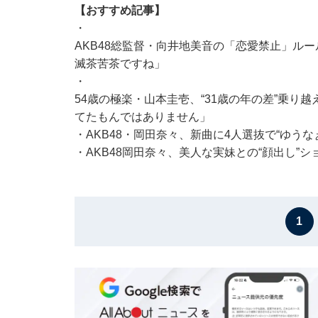
【おすすめ記事】
・
AKB48総監督・向井地美音の「恋愛禁止」ルー
滅茶苦茶ですね」
・
54歳の極楽・山本圭壱、“31歳の年の差”乗り越
てたもんではありません」
・
AKB48・岡田奈々、新曲に4人選抜で“ゆう
・
AKB48岡田奈々、美人な実妹との“顔出し”
1