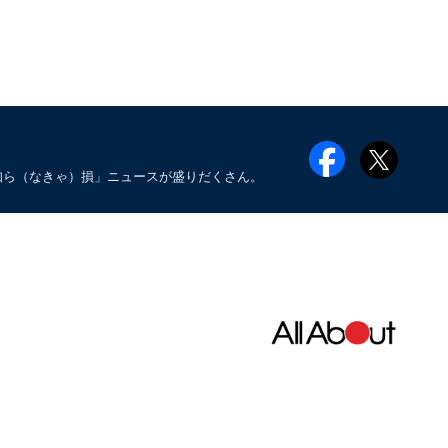
知ら（なきゃ）損」ニュースが盛りだくさん。