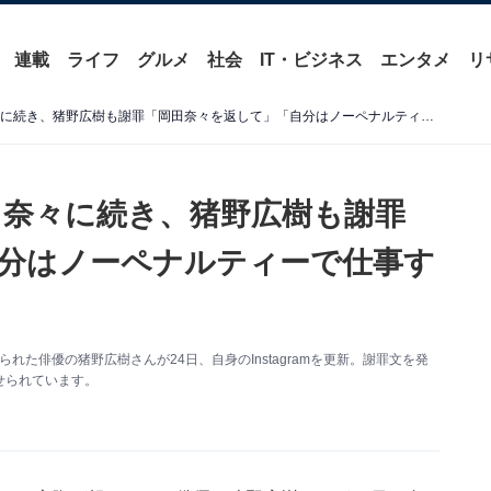
連載
ライフ
グルメ
社会
IT・ビジネス
エンタメ
リ
卒業発表したAKB48・岡田奈々に続き、猪野広樹も謝罪「岡田奈々を返して」「自分はノーペナルティーで仕事するんですか？」
田奈々に続き、猪野広樹も謝罪
分はノーペナルティーで仕事す
られた俳優の猪野広樹さんが24日、自身のInstagramを更新。謝罪文を発
せられています。