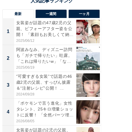
最新
一週間
一ヶ月
女装姿が話題の47歳2児の父
「さす
親、ビフォーアフター姿を公
は」高
1
1
開！ 「素顔もお美しくて納...
災地を
「カ...
2025/06/12
2026/08/0
阿波みなみ、ディズニー訪問
「女の
も「ガチで帰りたい」吐露。
介、バ
2
2
「これは帰りたいw」「なん
らのプレ
ち...
愛...
2025/06/19
2026/08/0
“可愛すぎる女装”で話題の46
「好感
歳2児の父親、すっぴん披露
や、“マ
3
3
＆“注射レシピ”公開！ ...
画変更
財...
2024/09/28
2026/07/3
「ポケモンで言う進化」女性
「脚が
タレント、25キロ増量ショッ
横川尚
4
4
トに反響！ 「全然パーツ埋...
ムキな姿
刃...
2026/08/05
2026/08/0
女装姿が話題の2児の父親、
「2人と