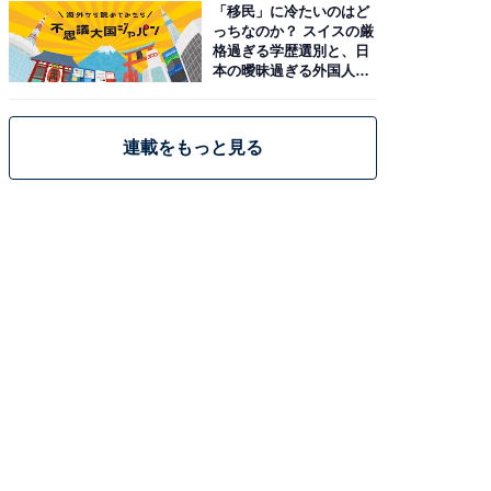
「移民」に冷たいのはど
っちなのか？ スイスの厳
格過ぎる学歴選別と、日
本の曖昧過ぎる外国人政
策
連載をもっと見る