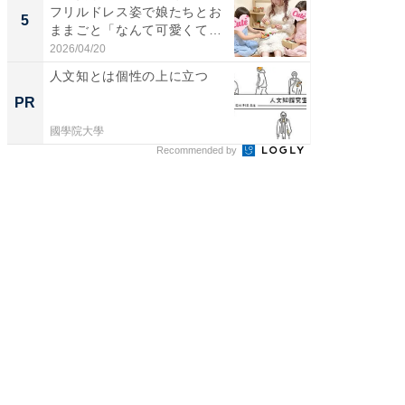
フリルドレス姿で娘たちとお
團十郎
5
5
ままごと「なんて可愛くて平
「後ろ
和...
「...
2026/04/20
2026/08/0
人文知とは個性の上に立つ
パパ＆マ
働きやす
PR
PR
國學院大學
東京証券
Recommended by