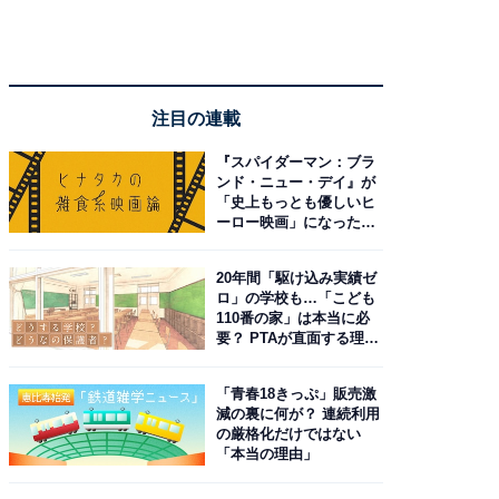
注目の連載
『スパイダーマン：ブラ
ンド・ニュー・デイ』が
「史上もっとも優しいヒ
ーロー映画」になった理
由。予習したい作品は？
20年間「駆け込み実績ゼ
ロ」の学校も…「こども
110番の家」は本当に必
要？ PTAが直面する理想
と現実
「青春18きっぷ」販売激
減の裏に何が？ 連続利用
の厳格化だけではない
「本当の理由」