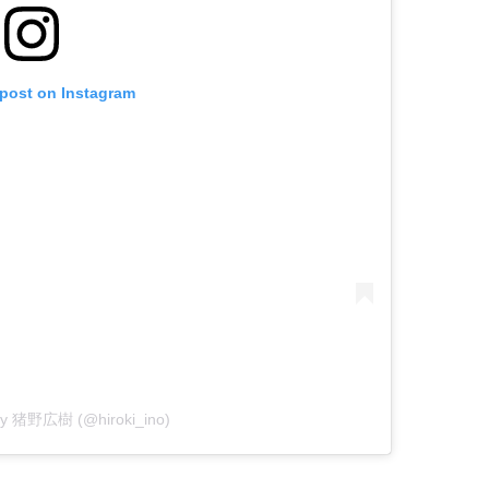
 post on Instagram
 by 猪野広樹 (@hiroki_ino)