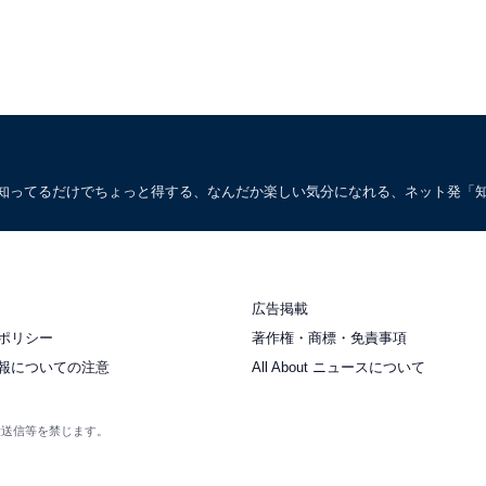
。知ってるだけでちょっと得する、なんだか楽しい気分になれる、ネット発「
広告掲載
ポリシー
著作権・商標・免責事項
報についての注意
All About ニュースについて
衆送信等を禁じます。