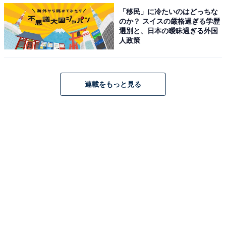
「移民」に冷たいのはどっちな
のか？ スイスの厳格過ぎる学歴
選別と、日本の曖昧過ぎる外国
人政策
第1位：「Webカメラを常に繋げた状態にするよう
強要された」46.2％
連載をもっと見る
1位は、5割弱の人が回答した「Webカメラを常に繋げた
状態にするよう強要された」でした。リモートワークで
は職場の人が仕事をしている姿は見えません。そのた
め、部下が勤務時間中に仕事をしているかどうか疑い、
カメラを通して仕事をしているところを見たいと強要す
る上司もいるようです。
コメントには、「ちゃんと仕事をしているのかと疑わ
れ、常にWebカメラを繋げた状態にさせられた（宮城
県）」といったものや、「部屋の中を見せてと言われた