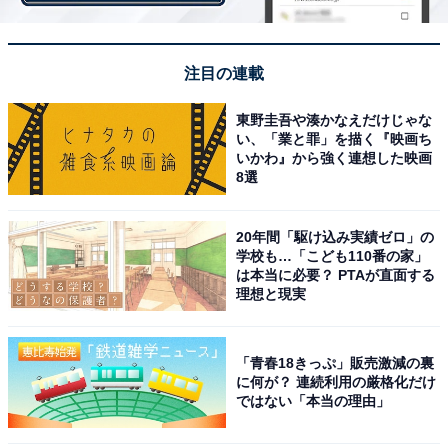
ただし、リモートワークでの勤務形態に慣れず、部下を
信頼できない上司もいるようです。結果的に、チャット
注目の連載
やメールなどへの返信スピードから、パソコンに向かっ
東野圭吾や湊かなえだけじゃな
て仕事をしているかどうか、常に監視するといったハラ
い、「業と罪」を描く『映画ち
スメントを行う上司がいることが分かりました。
いかわ』から強く連想した映画
8選
20年間「駆け込み実績ゼロ」の
学校も…「こども110番の家」
は本当に必要？ PTAが直面する
理想と現実
「青春18きっぷ」販売激減の裏
に何が？ 連続利用の厳格化だけ
ではない「本当の理由」