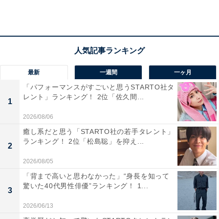
な場になる可能性があるものの、勤務時間外の飲み会へ
の強要や、参加希望でない場合の強要はハラスメントに
なるといえるでしょう。
回答者からは、「飲み会に強要された（東京都）」「プ
ライベートな時間にも関わらず、上司にオンライン飲み
最新
一週間
一ヶ月
会を強要された（兵庫県）」などのコメントが寄せられ
「パフォーマンスがすごいと思うSTARTO社タ
レント」ランキング！ 2位「佐久間...
ました。
1
2026/08/06
癒し系だと思う「STARTO社の若手タレント」
ランキング！ 2位「松島聡」を抑え...
2
2026/08/05
「背まで高いと思わなかった」“身長を知って
驚いた40代男性俳優”ランキング！ 1...
3
2026/06/13