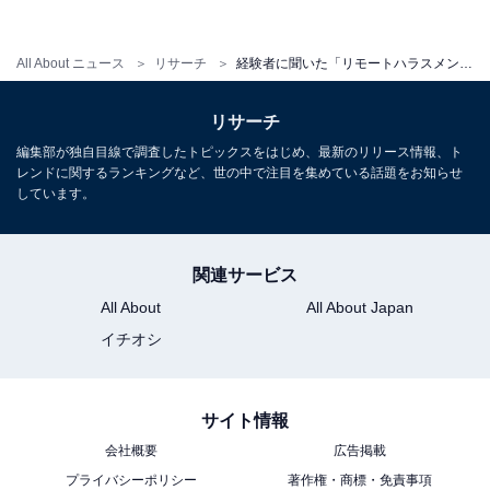
（愛知県）」「部屋の内部を無理に教えてと言われた
（福島県）」などがありました。
All About ニュース
リサーチ
経験者に聞いた「リモートハラスメント」ランキング。2位「業務中に常に監視」、1位は？
ハラスメントを受けた場合、社内に相談窓口がなけれ
リサーチ
ば、会社近辺の労働局や労働基準監督署の通報窓口など
編集部が独自目線で調査したトピックスをはじめ、最新のリリース情報、ト
を調べ、相談してみましょう。
レンドに関するランキングなど、世の中で注目を集めている話題をお知らせ
しています。
＞7位までの全ランキング結果を見る
関連サービス
All About
All About Japan
イチオシ
※回答者のコメントは原文ママです
サイト情報
【おすすめ記事】
会社概要
広告掲載
・
プライバシーポリシー
著作権・商標・免責事項