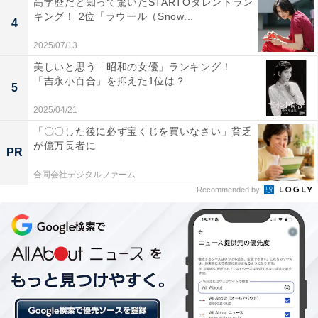
高学歴だと知って驚いたSTARTOタレントラン
キング！ 2位「ラウール（Snow...
4
2025/07/13
美しいと思う「昭和の女優」ランキング！
「吉永小百合」を抑えた1位は？
5
第2位：「業務中にチャットやメールなどで常に監
2025/04/21
視された」33％
「〇〇した後に必ず宝くじを買いなさい」貧乏
が億万長者に
PR
2位は「業務中にチャットやメールなどで常に監視され
合同会社デジタルファーム
た」でした。
Recommended by
オフィスなどの職場への出勤とは異なり、リモートワー
クでは基本的に互いの姿を見ることができません。その
ため、業務開始時や終了時、休憩のタイミングで上司に
報告する義務がある会社も多いでしょう。週次や日次で
作業内容の業務報告を行うこともあるかもしれません。