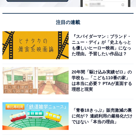
込んだ許されない言動であることを上司・部下共に多く
の方が認識していることがわかります。
注目の連載
『スパイダーマン：ブランド・
ニュー・デイ』が「史上もっと
も優しいヒーロー映画」になっ
た理由。予習したい作品は？
20年間「駆け込み実績ゼロ」の
学校も…「こども110番の家」
は本当に必要？ PTAが直面する
理想と現実
「青春18きっぷ」販売激減の裏
に何が？ 連続利用の厳格化だけ
ではない「本当の理由」