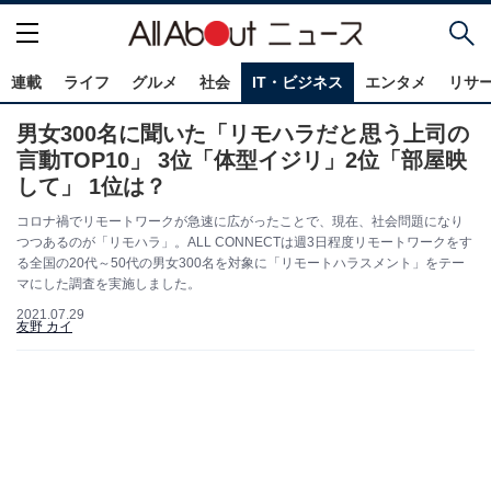
連載
ライフ
グルメ
社会
IT・ビジネス
エンタメ
リサ
男女300名に聞いた「リモハラだと思う上司の
言動TOP10」 3位「体型イジリ」2位「部屋映
して」 1位は？
コロナ禍でリモートワークが急速に広がったことで、現在、社会問題になり
つつあるのが「リモハラ」。ALL CONNECTは週3日程度リモートワークをす
る全国の20代～50代の男女300名を対象に「リモートハラスメント」をテー
マにした調査を実施しました。
2021.07.29
友野 カイ