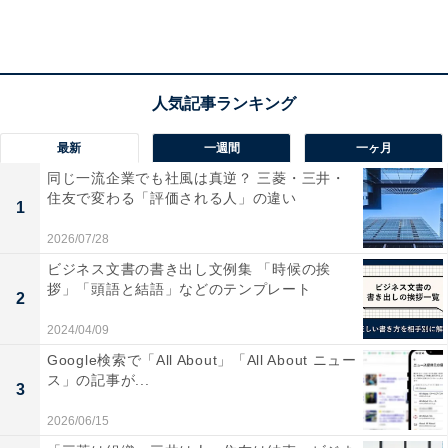
最新
一週間
一ヶ月
「リモハラだと思う上司の言動」1位は？
同じ一流企業でも社風は真逆？ 三菱・三井・
住友で変わる「評価される人」の違い
1
2026/07/28
ビジネス文書の書き出し文例集 「時候の挨
拶」「頭語と結語」などのテンプレート
2
2024/04/09
部下150人・上司150人が回答
Google検索で「All About」「All About ニュー
ス」の記事が...
3
オンライン会議における「容姿・服装」「自宅」、リモ
2026/06/15
ートワークにおける「業務管理」に関する上司の言動に