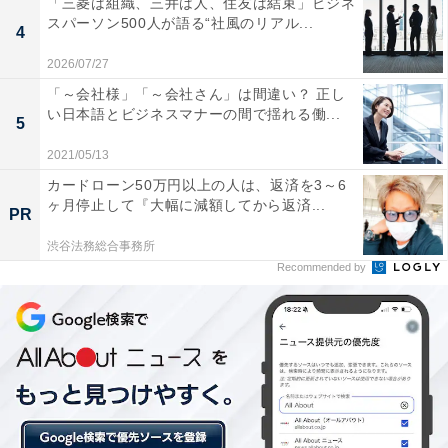
「三菱は組織、三井は人、住友は結束」ビジネ
スパーソン500人が語る“社風のリアル...
ついて、リモハラだと思うかを調査。すると、リモハラ
4
だと思う上司の言動のTOP10は、部下、上司ともに同じ
2026/07/27
ような回答になりました。
「～会社様」「～会社さん」は間違い？ 正し
い日本語とビジネスマナーの間で揺れる働...
5
結果は「カメラを常時接続させる」がリモハラだと思う
2021/05/13
上司の言動が1位。2位は「部屋全体を映すよう求め
カードローン50万円以上の人は、返済を3～6
る」、3位は「体型を話題にする」となりました。
ヶ月停止して『大幅に減額してから返済...
PR
渋谷法務総合事務所
カメラの常時接続については、部下、そして部下の監督
Recommended by
者である上司も多くの方が業務上、必要ないと感じてい
るようです。企業側には、業務上の必要性を基準に、社
員が納得できるリモートワークのルールづくりが今後求
められるのではないでしょうか。
また、部屋全体を映すよう求めることについては、リモ
ハラとされる項目のなかでも、よりプライベートに踏み