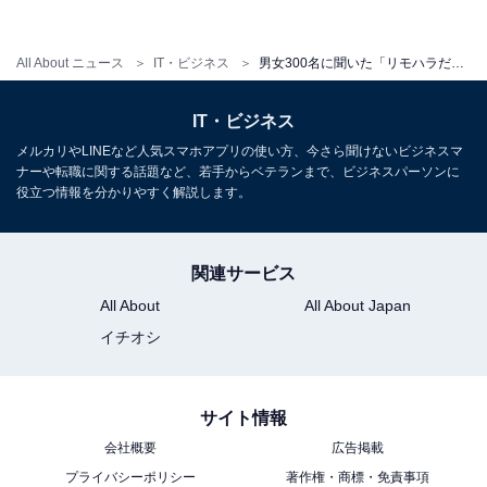
てくるなど、過干渉となるような内容もあがりました。
社内のリモハラを未然に防ぐには、上司と部下がお互い
All About ニュース
IT・ビジネス
男女300名に聞いた「リモハラだと思う上司の言動TOP10」 3位「体型イジリ」2位「部屋映して」 1位は？
に配慮し合うことが一番大切なのかもしれません。
IT・ビジネス
メルカリやLINEなど人気スマホアプリの使い方、今さら聞けないビジネスマ
＞10位までのランキング結果はこちら
ナーや転職に関する話題など、若手からベテランまで、ビジネスパーソンに
役立つ情報を分かりやすく解説します。
【おすすめ記事】
・
関連サービス
人との仕事上の関わりで苦痛なことランキング！ 2位は
「苦手な上司や同僚との関わり」、1位は？
All About
All About Japan
・
イチオシ
社内連絡の電話を「実は迷惑」と感じている人は約半
数！ 「ペースが乱される」「折り返し面倒」の声も
サイト情報
・
会社概要
広告掲載
営業活動で「嫌な思いをしたこと」……3位「ドタキャ
プライバシーポリシー
著作権・商標・免責事項