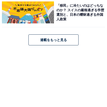
体型やメイク、“チャット攻撃”のリモハラを受け
「移民」に冷たいのはどっちな
た部下も
のか？ スイスの厳格過ぎる学歴
選別と、日本の曖昧過ぎる外国
人政策
今回の調査では、部下の方へ「今までにされたリモハラ
で、最も嫌だと感じた内容」を自由回答方式でお聞きし
ました。「容姿・服装」「自宅」、リモートワークにお
連載をもっと見る
ける「業務管理」の項目別に紹介します。
「容姿・服装」については、体型やメイク、普段着への
言及などの声があがり、「自宅」については、家の外に
いる鳥の鳴き声への指摘や自宅の階数を聞かれるなど、
リモートならではの嫌がらせもあることがわかりまし
た。
また、「業務管理」については、いちいちチャット上で
挨拶することや電話に出ないとチャットで状況を確認し