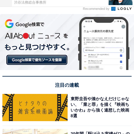
渋谷法務総合事務所
Recommended by
注目の連載
東野圭吾や湊かなえだけじゃな
い、「業と罪」を描く『映画ち
いかわ』から強く連想した映画
8選
20年間「駆け込み実績ゼロ」の