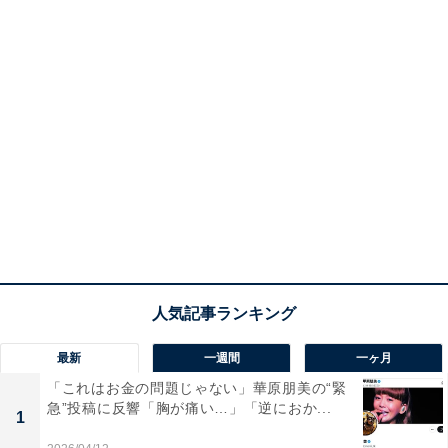
最新
一週間
一ヶ月
「これはお金の問題じゃない」華原朋美の“緊
急”投稿に反響「胸が痛い…」「逆におか...
1