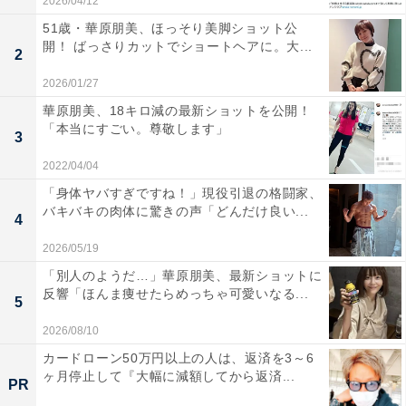
2026/04/12
51歳・華原朋美、ほっそり美脚ショット公
開！ ばっさりカットでショートヘアに。大...
2
2026/01/27
華原朋美、18キロ減の最新ショットを公開！
「本当にすごい。尊敬します」
3
2022/04/04
「身体ヤバすぎですね！」現役引退の格闘家、
バキバキの肉体に驚きの声「どんだけ良い...
4
2026/05/19
「別人のようだ…」華原朋美、最新ショットに
反響「ほんま痩せたらめっちゃ可愛いなる...
5
2026/08/10
カードローン50万円以上の人は、返済を3～6
ヶ月停止して『大幅に減額してから返済...
PR