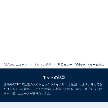
All About ニュース
ネットの話題
早乙女太一、背中のタトゥー＆肉体美を披露！「めちゃくちゃかっこいい」「ビジュ良すぎ」と大反響
ネットの話題
国内外のSNSで話題の人＆トピックをタイムリーにお届けします。知ってる
だけでちょっと得する、なんだか楽しい気分になれる、ネット発「知ら（な
きゃ）損」ニュースが盛りだくさん。