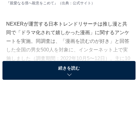
『親愛なる僕へ殺意をこめて』（出典：
公式サイト
）
NEXERが運営する日本トレンドリサーチは推し漫と共
同で「ドラマ化されて嬉しかった漫画」に関するアンケ
ートを実施。同調査は、「漫画を読むのが好き」と回答
した全国の男女500人を対象に、インターネット上で実
施しました（調査期間：2022年10月5〜12日）。主に10
月にスタートする「漫画が原作の秋ドラマ」の中から、
続きを読む
人気が高かったドラマを発表します。
＞10位までの全ランキング結果を見る
第3位：『結婚するって、本当ですか』