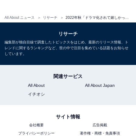
All About ニュース
リサーチ
2022年秋「ドラマ化されて嬉しかった漫画」ランキング！ 2位『親愛なる僕へ殺意をこめて』、1位は？
リサーチ
編集部が独自目線で調査したトピックスをはじめ、最新のリリース情報、ト
レンドに関するランキングなど、世の中で注目を集めている話題をお知らせ
しています。
第1位：『クロサギ』
関連サービス
All About
All About Japan
イチオシ
サイト情報
会社概要
広告掲載
プライバシーポリシー
著作権・商標・免責事項