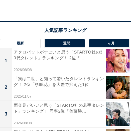
そうだから」「ドラマで見たらどんな風になるか楽し
み」「ほんのりとした話だから」など、原作がどのよう
に実写化されるのか楽しみにしているという声がありま
した。
最新
一週間
一ヶ月
また、視聴した人からは、「原作がうまく反映されてい
アクロバットがすごいと思う「STARTO社の3
た」「楽しいかつ緊張感があったから」「ムズムズする
0代タレント」ランキング！ 2位「...
1
感じがすき」など、奥手な男女2人のもどかしい恋愛模
2026/08/08
様がドラマでも感じられたというコメントもありまし
「実は二世」と知って驚いたタレントランキン
た。
グ！ 2位「杉咲花」を大差で抑えた1位...
2
2025/11/07
面倒見がいいと思う「STARTO社の若手タレン
ト」ランキング！ 同率2位「佐藤勝...
3
2026/08/08