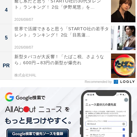
癒し系だと思う「STARTO社の30代タレン
ト」ランキング！ 2位「伊野尾慧」を...
4
2026/08/07
世界で活躍できると思う「STARTO社の若手タ
レント」ランキング！ 2位「目黒蓮...
5
2026/08/07
新型タバコが大反響！「たばこ税、さような
ら」600円→83円の新型が爆売れ
PR
第2位：『親愛なる僕へ殺意をこめて』
株式会社HAL
Recommended by