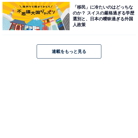
内容になるのか気になります」など、謎に引き込まれる
「移民」に冷たいのはどっちな
のか？ スイスの厳格過ぎる学歴
ようなストーリーがどのように実写化されるのか楽しみ
選別と、日本の曖昧過ぎる外国
というコメントがありました。
人政策
さらに、「好きな漫画が好きなタレントさんで実写化さ
れてうれしい」「何度も読みかえした漫画だったので、
連載をもっと見る
ドラマ化されて嬉しい。山田涼介の二重人格の演技が楽
しみ」など、二重人格という難しい役柄をどう演じるの
か、山田涼介さんの演技に注目しているという声もあり
ました。