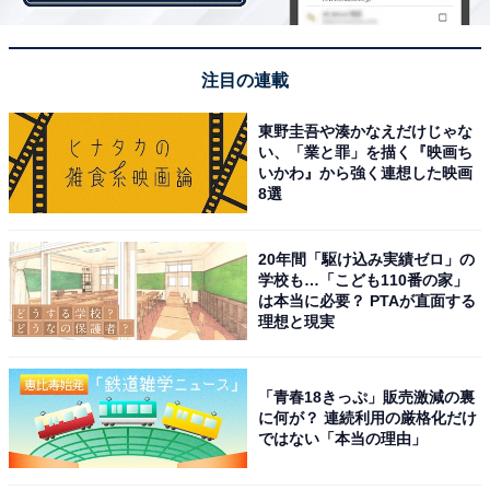
注目の連載
第2位は、『週刊ヤングマガジン』（講談社）で連載中
の漫画『親愛なる僕へ殺意をこめて』でした。原作者は
東野圭吾や湊かなえだけじゃな
井龍一（いのりゅうはじめ）さん、作画は伊藤翔太さん
い、「業と罪」を描く『映画ち
いかわ』から強く連想した映画
です。
8選
フジテレビ系で放送されているドラマでは、過酷な運命
20年間「駆け込み実績ゼロ」の
を背負う大学生の主人公、浦島エイジを山田涼介さんが
学校も…「こども110番の家」
演じています。
は本当に必要？ PTAが直面する
理想と現実
回答者からは、「ミステリー要素があり、読めば読むほ
ど謎が深まり、物語に引き込まれて続きがどんどん気に
「青春18きっぷ」販売激減の裏
に何が？ 連続利用の厳格化だけ
なるタイプのお話で、面白いから」「漫画の最後が怒号
ではない「本当の理由」
の急展開で終わり、ドラマではどのように描かれるか気
になるから」「サイコパスな内容で実写されたらどんな