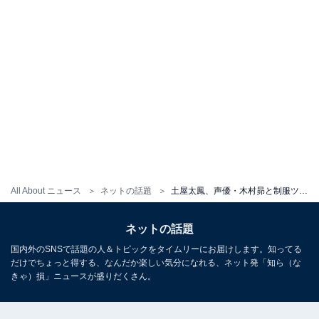
All About ニュース
ネットの話題
土屋太鳳、声優・木村昴と制服ツーショット披露！ 「一瞬本物のJKかと」「可愛すぎて発狂しました」
ネットの話題
国内外のSNSで話題の人＆トピックをタイムリーにお届けします。知ってる
だけでちょっと得する、なんだか楽しい気分になれる、ネット発「知ら（な
きゃ）損」ニュースが盛りだくさん。