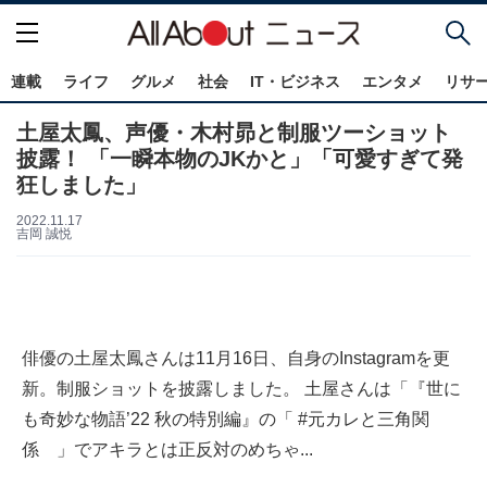
連載
ライフ
グルメ
社会
IT・ビジネス
エンタメ
リサ
土屋太鳳、声優・木村昴と制服ツーショット
披露！ 「一瞬本物のJKかと」「可愛すぎて発
狂しました」
2022.11.17
吉岡 誠悦
俳優の土屋太鳳さんは11月16日、自身のInstagramを更
新。制服ショットを披露しました。 土屋さんは「『世に
も奇妙な物語’22 秋の特別編』の「 #元カレと三角関
係 」でアキラとは正反対のめちゃ...