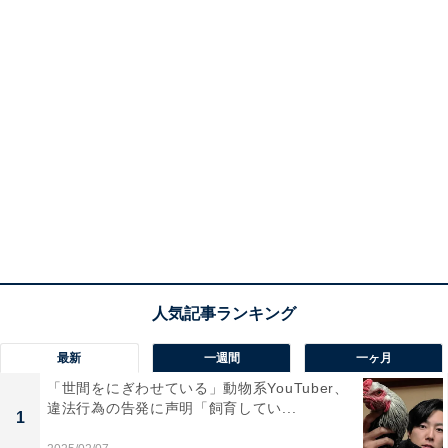
最新
一週間
一ヶ月
「世間をにぎわせている」動物系YouTuber、
違法行為の告発に声明「飼育してい...
1