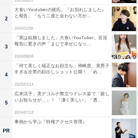
2025/02/07
大食いYoutuberの彼氏、『お別れしました』
と報告。「もう二度と会わない方が...
2
2024/11/06
「実は結婚しました」大食いYouTuber、近況
報告に驚きの声「まじで幸せになっ...
3
2026/08/06
「何て美しく端正なお顔立ち」神崎恵、美男子
すぎる次男の顔出しショット公開！ 「め...
4
2025/01/14
広末涼子、美デコルテ際立つドレス姿で「嬉し
いお知らせが…」！ 「凄く美しい」「透...
5
2024/07/12
事例から学ぶ『特権アクセス管理』
PR