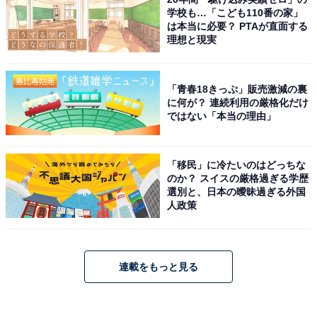
学校も…「こども110番の家」
は本当に必要？ PTAが直面する
理想と現実
「青春18きっぷ」販売激減の裏
に何が？ 連続利用の厳格化だけ
ではない「本当の理由」
「移民」に冷たいのはどっちな
のか？ スイスの厳格過ぎる学歴
選別と、日本の曖昧過ぎる外国
人政策
連載をもっと見る