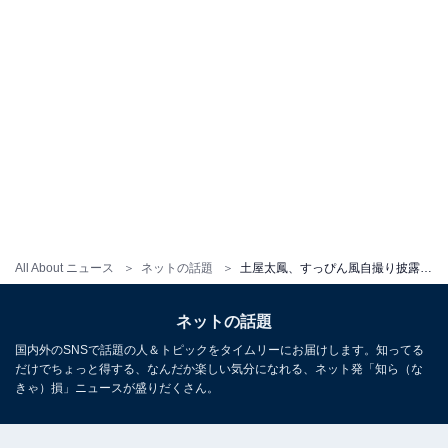
All About ニュース
ネットの話題
土屋太鳳、すっぴん風自撮り披露！ 「すっぴん太鳳ちゃん美し過ぎる」「スッピン輝いてる」
ネットの話題
国内外のSNSで話題の人＆トピックをタイムリーにお届けします。知ってる
だけでちょっと得する、なんだか楽しい気分になれる、ネット発「知ら（な
きゃ）損」ニュースが盛りだくさん。