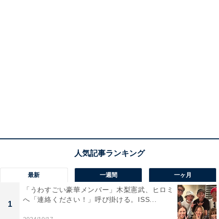
最新
一週間
一ヶ月
「うわすごい豪華メンバー」木梨憲武、ヒロミ
へ「連絡ください！」呼び掛ける。ISS...
1