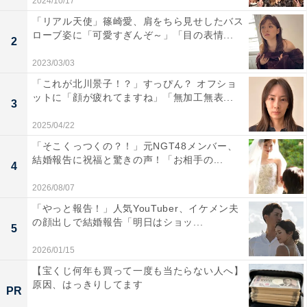
2024/10/17
「リアル天使」篠崎愛、肩をちら見せしたバス
ローブ姿に「可愛すぎんぞ～」「目の表情...
2
2023/03/03
「これが北川景子！？」すっぴん？ オフショ
ットに「顔が疲れてますね」「無加工無表...
3
2025/04/22
「そこくっつくの？！」元NGT48メンバー、
結婚報告に祝福と驚きの声！「お相手の...
4
2026/08/07
「やっと報告！」人気YouTuber、イケメン夫
の顔出しで結婚報告「明日はショッ...
5
2026/01/15
【宝くじ何年も買って一度も当たらない人へ】
原因、はっきりしてます
PR