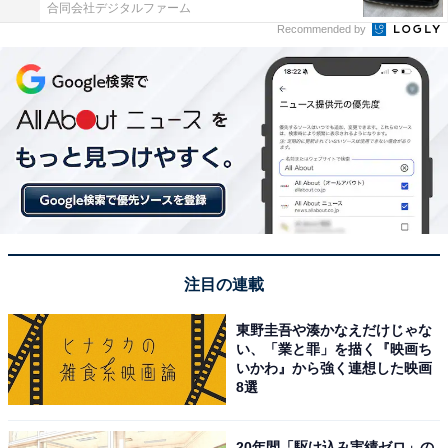
合同会社デジタルファーム
Recommended by
注目の連載
東野圭吾や湊かなえだけじゃな
い、「業と罪」を描く『映画ち
いかわ』から強く連想した映画
8選
20年間「駆け込み実績ゼロ」の