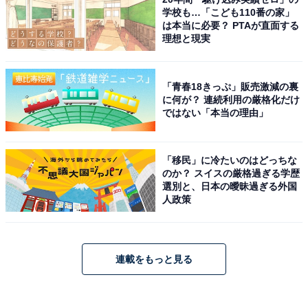
学校も…「こども110番の家」
は本当に必要？ PTAが直面する
理想と現実
「青春18きっぷ」販売激減の裏
に何が？ 連続利用の厳格化だけ
ではない「本当の理由」
「移民」に冷たいのはどっちな
のか？ スイスの厳格過ぎる学歴
選別と、日本の曖昧過ぎる外国
人政策
連載をもっと見る