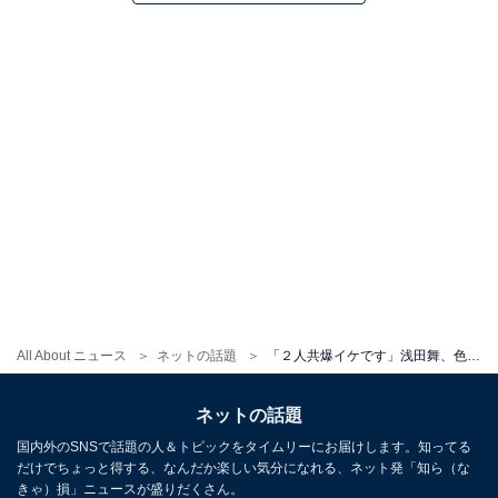
All About ニュース
ネットの話題
「２人共爆イケです」浅田舞、色気あふれる社交ダンスのペアショット！ 「クールビューティー」と反響
ネットの話題
国内外のSNSで話題の人＆トピックをタイムリーにお届けします。知ってる
だけでちょっと得する、なんだか楽しい気分になれる、ネット発「知ら（な
きゃ）損」ニュースが盛りだくさん。