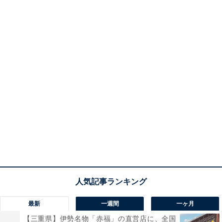
最新
一週間
一ヶ月
【三重県】伊勢名物「赤福」の直営店に、全国