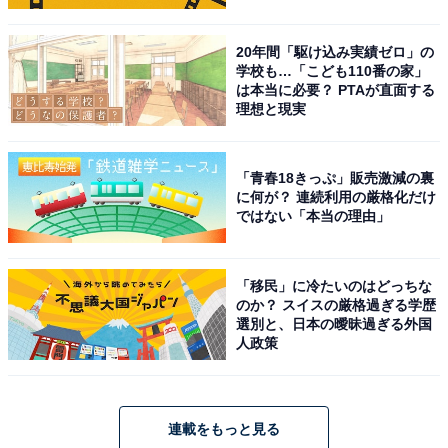
20年間「駆け込み実績ゼロ」の
学校も…「こども110番の家」
は本当に必要？ PTAが直面する
理想と現実
「青春18きっぷ」販売激減の裏
に何が？ 連続利用の厳格化だけ
ではない「本当の理由」
「移民」に冷たいのはどっちな
のか？ スイスの厳格過ぎる学歴
選別と、日本の曖昧過ぎる外国
人政策
連載をもっと見る