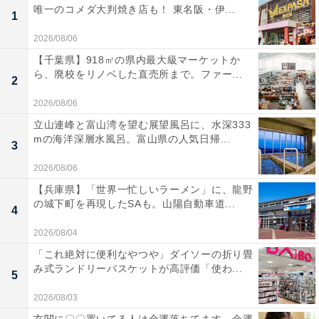
唯一のコメダ大判焼き店も！ 東名阪・伊...
1
2026/08/06
【千葉県】918㎡の県内最大級マーケットか
ら、廃校をリノベした直売所まで。ファー...
2
2026/08/06
立山連峰と富山湾を望む展望風呂に、水深333
mの海洋深層水風呂。富山県の人気日帰...
3
2026/08/06
【兵庫県】「世界一忙しいラーメン」に、龍野
の城下町を再現したSAも。山陽自動車道...
4
2026/08/04
「これ絶対に便利なやつや」ダイソーの折り畳
み式ランドリーバスケットが高評価「使わ...
5
2026/08/03
玄関に〇〇置いてる人は金運落ちてます…金運