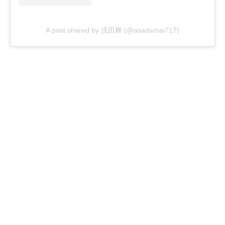
A post shared by 浅田舞 (@asadamai717)