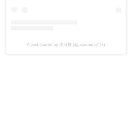
A post shared by 浅田舞 (@asadamai717)