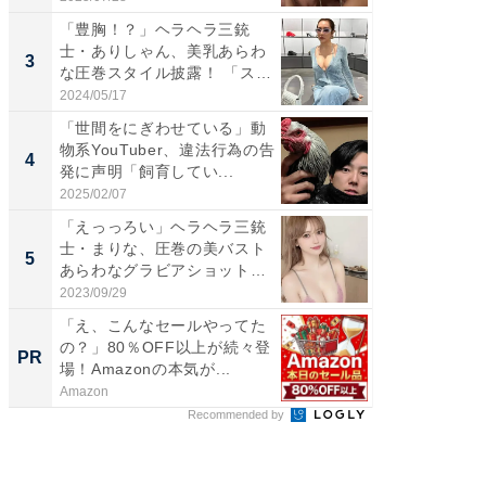
「豊胸！？」ヘラヘラ三銃
「え、
士・ありしゃん、美乳あらわ
芸人、2
3
3
な圧巻スタイル披露！ 「スタ
エットに
イ...
2024/05/17
2026/08/0
「世間をにぎわせている」動
「脳がバ
物系YouTuber、違法行為の告
装姿が話
4
4
発に声明「飼育してい...
のお父さ
2025/02/07
2026/08/0
「えっっろい」ヘラヘラ三銃
「ちょ
士・まりな、圧巻の美バスト
ってま
5
5
あらわなグラビアショット公
熊本地
開...
...
2023/09/29
2026/08/0
「え、こんなセールやってた
上質な眠
の？」80％OFF以上が続々登
座で体感
PR
PR
場！Amazonの本気が...
Amazon
ReFa GIN
Recommended by