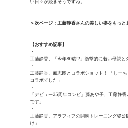
い日々が続きそうですね。
＞次ページ：工藤静香さんの美しい姿をもっと
【おすすめ記事】
・
工藤静香、「今年80歳!?」衝撃的に若い母親
・
工藤静香、氣志團とコラボショット！ 「しー
コラボでした」
・
「デビュー35周年コンビ」藤あや子、工藤静香と
です」
・
工藤静香、アラフィフの開脚トレーニング姿公
け」