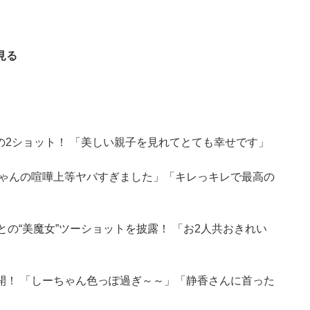
見る
との2ショット！ 「美しい親子を見れてとても幸せです」
ちゃんの喧嘩上等ヤバすぎました」「キレっキレで最高の
の“美魔女”ツーショットを披露！ 「お2人共おきれい
開！ 「しーちゃん色っぽ過ぎ～～」「静香さんに首った