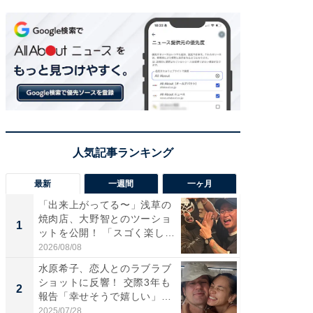
最新
一週間
一ヶ月
「出来上がってる〜」浅草の
「さす
焼肉店、大野智とのツーショ
は」高
1
1
ットを公開！ 「スゴく楽し
災地を
そ...
「カ...
2026/08/08
2026/08/0
水原希子、恋人とのラブラブ
「脚が
ショットに反響！ 交際3年も
横川尚
2
2
報告「幸せそうで嬉しい」
ムキな姿
「...
刃...
2025/07/28
2026/08/0