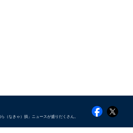
知ら（なきゃ）損」ニュースが盛りだくさん。