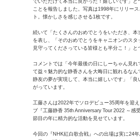
でいただけて本当に良かった！嬉しいです」とつ
ことを報告しました。写真は1998年にリリー
ト。懐かしさを感じさせる1枚です。
続いて「たくさんのおめでとうをいただき、本
を表し、「そのおめでとうをキャニオンのスタ
見守ってくださっている皆様とも半分こ！」と
コメントでは「今年最後の日にしーちゃん見れ
て益々魅力的な静香さんを大晦日に観れるなんて
静友の夢が実現して、本当に嬉しいです」「良
がっています。
工藤さんは2022年でソロデビュー35周年を
ブ『工藤静香 35th Anniversary Tour
節目の年に精力的な活動を見せています。
今回の『NHK紅白歌合戦』への出場は実に24