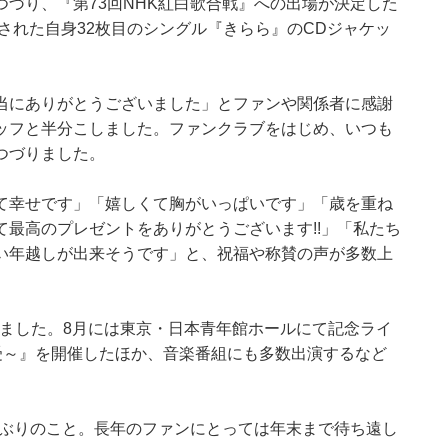
づり、『第73回NHK紅白歌合戦』への出場が決定した
スされた自身32枚目のシングル『きらら』のCDジャケッ
当にありがとうございました」とファンや関係者に感謝
ッフと半分こしました。ファンクラブをはじめ、いつも
つづりました。
て幸せです」「嬉しくて胸がいっぱいです」「歳を重ね
最高のプレゼントをありがとうございます!!」「私たち
い年越しが出来そうです」と、祝福や称賛の声が多数上
迎えました。8月には東京・日本青年館ホールにて記念ライ
 2022 ～感受～』を開催したほか、音楽番組にも多数出演するなど
年ぶりのこと。長年のファンにとっては年末まで待ち遠し