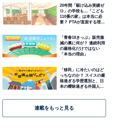
20年間「駆け込み実績ゼ
ロ」の学校も…「こども
110番の家」は本当に必
要？ PTAが直面する理想
と現実
「青春18きっぷ」販売激
減の裏に何が？ 連続利用
の厳格化だけではない
「本当の理由」
「移民」に冷たいのはど
っちなのか？ スイスの厳
格過ぎる学歴選別と、日
本の曖昧過ぎる外国人政
策
連載をもっと見る