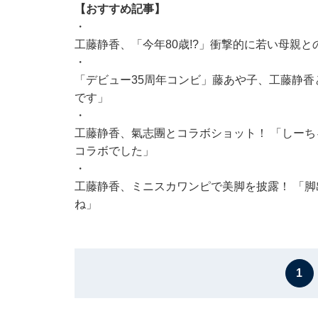
【おすすめ記事】
・
工藤静香、「今年80歳!?」衝撃的に若い母親
・
「デビュー35周年コンビ」藤あや子、工藤静香と
です」
・
工藤静香、氣志團とコラボショット！ 「しー
コラボでした」
・
工藤静香、ミニスカワンピで美脚を披露！ 「
ね」
1