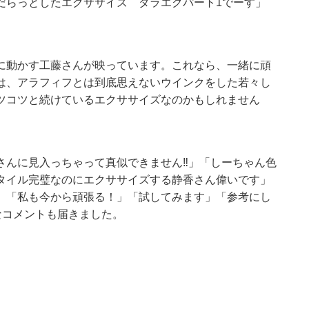
だらっとしたエクササイズ ダラエクパート1でーす」
に動かす工藤さんが映っています。これなら、一緒に頑
は、アラフィフとは到底思えないウインクをした若々し
ツコツと続けているエクササイズなのかもしれません
んに見入っちゃって真似できません‼️」「しーちゃん色
タイル完璧なのにエクササイズする静香さん偉いです」
、「私も今から頑張る！」「試してみます」「参考にし
なコメントも届きました。