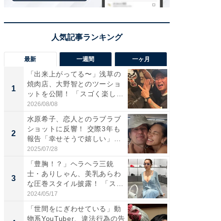
最新
一週間
一ヶ月
「出来上がってる〜」浅草の
「さす
焼肉店、大野智とのツーショ
は」高
1
1
ットを公開！ 「スゴく楽し
災地を
そ...
「カ...
2026/08/08
2026/08/0
水原希子、恋人とのラブラブ
「脚が
ショットに反響！ 交際3年も
横川尚
2
2
報告「幸せそうで嬉しい」
ムキな姿
「...
刃...
2025/07/28
2026/08/0
「豊胸！？」ヘラヘラ三銃
「え、
士・ありしゃん、美乳あらわ
芸人、2
3
3
な圧巻スタイル披露！ 「スタ
エットに
イ...
2024/05/17
2026/08/0
「世間をにぎわせている」動
「脳がバ
物系YouTuber、違法行為の告
装姿が話