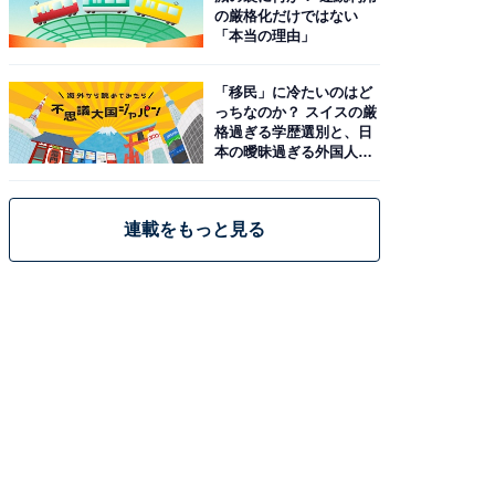
の厳格化だけではない
「本当の理由」
「移民」に冷たいのはど
っちなのか？ スイスの厳
格過ぎる学歴選別と、日
本の曖昧過ぎる外国人政
策
連載をもっと見る