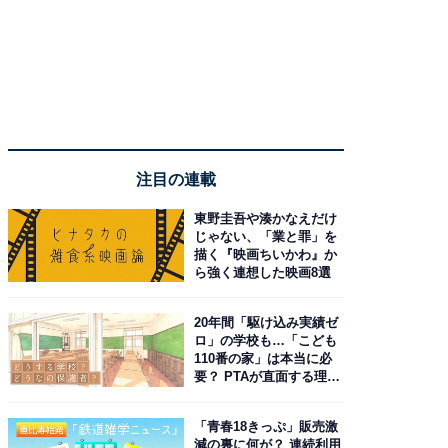
注目の連載
東野圭吾や湊かなえだけ
じゃない、「業と罪」を
描く『映画ちいかわ』か
ら強く連想した映画8選
20年間「駆け込み実績ゼ
ロ」の学校も…「こども
110番の家」は本当に必
要？ PTAが直面する理想
と現実
「青春18きっぷ」販売激
減の裏に何が？ 連続利用