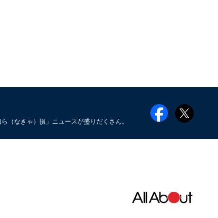
知ら（なきゃ）損」ニュースが盛りだくさん。