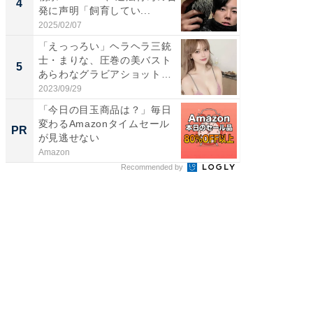
4
4
発に声明「飼育してい...
のお父さ
2025/02/07
2026/08/0
「えっっろい」ヘラヘラ三銃
「ちょ
士・まりな、圧巻の美バスト
ってま
5
5
あらわなグラビアショット公
熊本地
開...
...
2023/09/29
2026/08/0
「今日の目玉商品は？」毎日
「今日
変わるAmazonタイムセール
変わるA
PR
PR
が見逃せない
が見逃
Amazon
Amazon
Recommended by