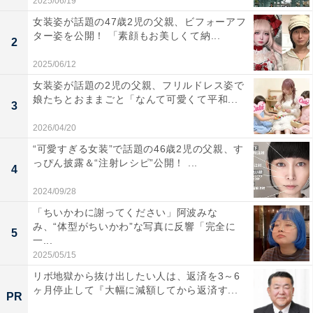
2025/06/19
女装姿が話題の47歳2児の父親、ビフォーアフ
ター姿を公開！ 「素顔もお美しくて納...
2
2025/06/12
女装姿が話題の2児の父親、フリルドレス姿で
娘たちとおままごと「なんて可愛くて平和...
3
2026/04/20
“可愛すぎる女装”で話題の46歳2児の父親、す
っぴん披露＆“注射レシピ”公開！ ...
4
2024/09/28
「ちいかわに謝ってください」阿波みな
み、“体型がちいかわ”な写真に反響「完全に
5
一...
2025/05/15
リボ地獄から抜け出したい人は、返済を3～6
ヶ月停止して『大幅に減額してから返済す...
PR