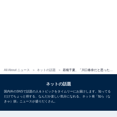
All About ニュース
ネットの話題
若槻千夏、「川口春奈だと思った」新ヘアスタイル披露！ 「可愛すぎてやばいです」「似合ってます」と称賛の声
ネットの話題
国内外のSNSで話題の人＆トピックをタイムリーにお届けします。知ってる
だけでちょっと得する、なんだか楽しい気分になれる、ネット発「知ら（な
きゃ）損」ニュースが盛りだくさん。