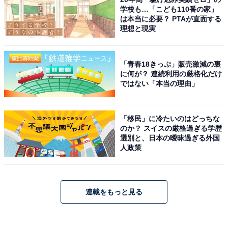
学校も…「こども110番の家」
は本当に必要？ PTAが直面する
理想と現実
「青春18きっぷ」販売激減の裏
に何が？ 連続利用の厳格化だけ
ではない「本当の理由」
「移民」に冷たいのはどっちな
のか？ スイスの厳格過ぎる学歴
選別と、日本の曖昧過ぎる外国
人政策
連載をもっと見る