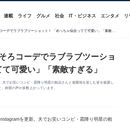
連載
ライフ
グルメ
社会
IT・ビジネス
エンタメ
リ
秋山衣梨佳、夫・粗品とおそろコーデでラブラブツーショット！ 「めっちゃ似合ってて可愛い」「素敵すぎる」
そろコーデでラブラブツーショ
てて可愛い」「素敵すぎる」
を更新。夫でお笑いコンビ・霜降り明星の粗品さんと遊園地を楽しむ姿を披露し
と、称賛の声が多数上がっています。
nstagramを更新。夫でお笑いコンビ・霜降り明星の粗