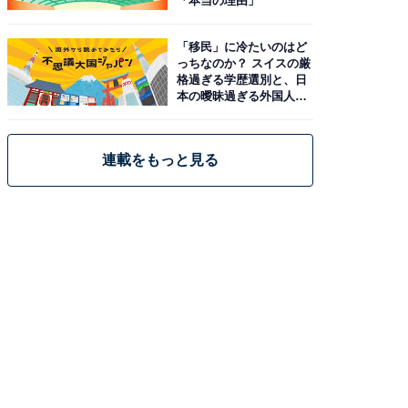
「本当の理由」
「移民」に冷たいのはど
っちなのか？ スイスの厳
格過ぎる学歴選別と、日
本の曖昧過ぎる外国人政
策
連載をもっと見る