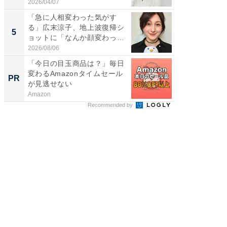
2026/04/07
2026/08/0
「急に人相変わった気がす
「脳がバ
る」広末涼子、地上波復帰シ
装姿が話
5
5
ョットに「なんか顔変わっ
のお父さ
た」の...
2026/08/06
2026/08/0
「今日の目玉商品は？」毎日
すべて
変わるAmazonタイムセール
るその
PR
PR
が見逃せない
Amazon
COCO VIL
Recommended by