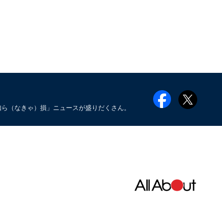
知ら（なきゃ）損」ニュースが盛りだくさん。