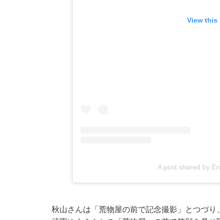
View this
A post shared by E
秋山さんは「荒物屋の前で記念撮影」とつづり