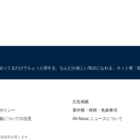
。知ってるだけでちょっと得する、なんだか楽しい気分になれる、ネット発「
広告掲載
ポリシー
著作権・商標・免責事項
報についての注意
All About ニュースについて
衆送信等を禁じます。