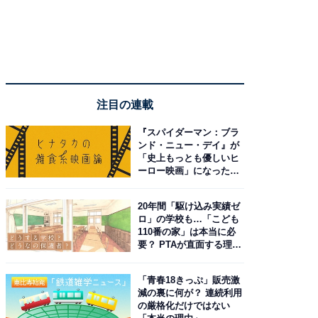
注目の連載
『スパイダーマン：ブラ
ンド・ニュー・デイ』が
「史上もっとも優しいヒ
ーロー映画」になった理
由。予習したい作品は？
20年間「駆け込み実績ゼ
ロ」の学校も…「こども
110番の家」は本当に必
要？ PTAが直面する理想
と現実
「青春18きっぷ」販売激
減の裏に何が？ 連続利用
の厳格化だけではない