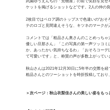
武園ゆうえんちの「荒物屋」の前で笑顔を見せ
ケットを掲げるショットなどです。2人の仲の
2枚目ではベロア調のトップスで色違いの“おそ
テのロゴと見間違えそうな、キツネのマークが
コメントでは「粗品さん奥さんのことめっちゃ
優しい旦那さん」「この写真の第一声ツッコミ
か、あったかい気持ちなるわ」「おそろコーデ
て可愛いです」と、称賛の声が多数上がってい
秋山さんは2021年12月30日に5年半の交際を経
粗品さんとのツーショットを時折投稿しており
＞次ページ：秋山衣梨佳さんの美しい姿をもっ