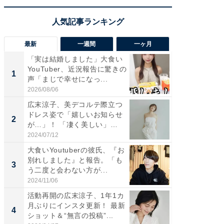
最新
一週間
一ヶ月
「実は結婚しました」大食い
「さす
YouTuber、近況報告に驚きの
は」高
1
1
声「まじで幸せになっ...
災地を
「カ...
2026/08/06
2026/08/0
広末涼子、美デコルテ際立つ
「女の
ドレス姿で「嬉しいお知らせ
介、バ
2
2
が…」！ 「凄く美しい」
らのプレ
「透...
愛...
2024/07/12
2026/08/0
大食いYoutuberの彼氏、『お
「脚が
別れしました』と報告。「も
横川尚
3
3
う二度と会わない方が...
ムキな姿
刃...
2024/11/06
2026/08/0
活動再開の広末涼子、1年1カ
「え、
月ぶりにインスタ更新！ 最新
芸人、2
4
4
ショット＆“無言の投稿”...
エットに