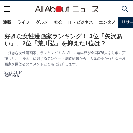
連載
ライフ
グルメ
社会
IT・ビジネス
エンタメ
リサ
好きな女性漫画家ランキング！ 3位「矢沢あ
い」、2位「荒川弘」を抑えた1位は？
「好きな女性漫画家」ランキング！ All About編集部が全国376人を対象に実
施した、「漫画」に関するアンケート調査結果から、人気の高かった女性漫
画家を回答者のコメントとともに紹介します。
2022.11.14
福島 ゆき