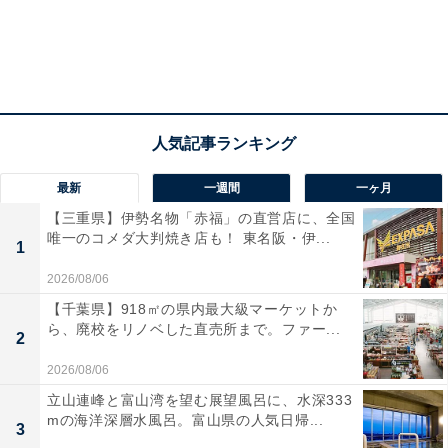
最新
一週間
一ヶ月
【三重県】伊勢名物「赤福」の直営店に、全国
唯一のコメダ大判焼き店も！ 東名阪・伊...
1
2026/08/06
【千葉県】918㎡の県内最大級マーケットか
ら、廃校をリノベした直売所まで。ファー...
2
2026/08/06
立山連峰と富山湾を望む展望風呂に、水深333
mの海洋深層水風呂。富山県の人気日帰...
3