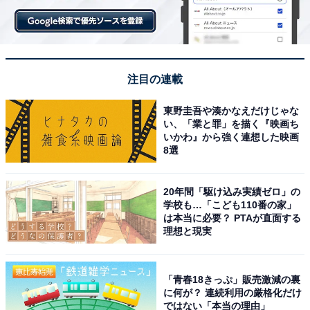
注目の連載
東野圭吾や湊かなえだけじゃな
い、「業と罪」を描く『映画ち
いかわ』から強く連想した映画
8選
20年間「駆け込み実績ゼロ」の
学校も…「こども110番の家」
は本当に必要？ PTAが直面する
理想と現実
「青春18きっぷ」販売激減の裏
に何が？ 連続利用の厳格化だけ
ではない「本当の理由」