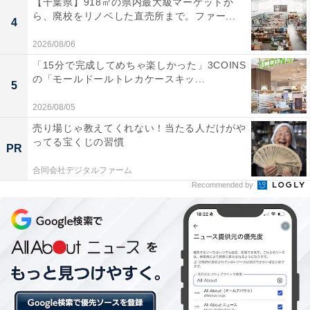
【千葉県】918㎡の県内最大級マーケットか
要素が取り入れられていることを紹介しました。
ら、廃校をリノベした直売所まで。ファー...
4
2026/08/06
「15分で完成してめちゃ楽しかった」3COINS
の「モールドールトレカケースキッ...
5
2026/08/05
売り場じゃ教えてくれない！当たる人だけがや
ってる宝くじの習慣
PR
合同会社デジタルファーム
Recommended by
「リラックマアンサンブルツアー〜一緒に広げよ
う♪ ごゆるりSDGs〜」とは