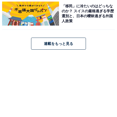
「移民」に冷たいのはどっちな
のか？ スイスの厳格過ぎる学歴
選別と、日本の曖昧過ぎる外国
人政策
関東学院高等学校 ハンドベル部の演奏に合わせてごゆるりとおどるリラッ
連載をもっと見る
クマ
点灯式には、関東学院高等学校 ハンドベル部の演奏に加
え、リラックマが登場。
リラックマは、来年迎える20周年を記念して、「一緒に
ごゆるりとあなたのそばに」をコンセプトに全国をめぐ
るキャラバンツアー「リラックマアンサンブルツアー〜
一緒に広げよう♪ ごゆるりSDGs〜」を開催中。12月15
～25日まで横浜ワールドポーターズが神奈川会場となる