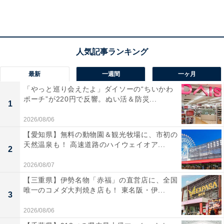
最新
一週間
一ヶ月
「やっと巡り会えたよ」ダイソーの“ちいかわ
ポーチ”が220円で反響。ぬい活＆防災...
1
2026/08/06
【愛知県】無料の動物園＆観光牧場に、市初の
天然温泉も！ 高速道路のハイウェイオア...
2
2026/08/07
「YOKOHAMA未来デザイン部」のメンバー7名とリラックマ
【三重県】伊勢名物「赤福」の直営店に、全国
「YOKOHAMA未来デザイン部」のメンバー7人が登場
唯一のコメダ大判焼き店も！ 東名阪・伊...
3
し、「星座」をモチーフとすることで、4つのSDGs（サ
2026/08/06
スティナブル、人と人との繋がり、環境保全、健康）の