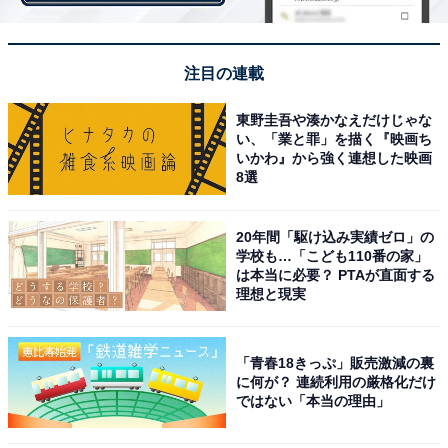
注目の連載
東野圭吾や湊かなえだけじゃな
い、「業と罪」を描く『映画ち
いかわ』から強く連想した映画
8選
20年間「駆け込み実績ゼロ」の
学校も…「こども110番の家」
は本当に必要？ PTAが直面する
理想と現実
「青春18きっぷ」販売激減の裏
に何が？ 連続利用の厳格化だけ
ではない「本当の理由」