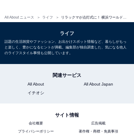
ことから点灯式に登場し、クリスマス気分を盛り上げて
くれました。
All About ニュース
ライフ
リラックマが点灯式に！ 横浜ワールドポーターズで屋内初となるクリスマスツリーが登場
ライフ
話題の生活雑貨やファッション、お出かけスポット情報など、暮らしがもっ
と楽しく、豊かになるヒントが満載。編集部が独自調査した、気になる他人
のライフスタイル事情も公開しています。
関連サービス
All About
All About Japan
イチオシ
サイト情報
後を向くとリラックマの背中にファスナーが……！
会社概要
広告掲載
プライバシーポリシー
著作権・商標・免責事項
キャラバンツアーでは、環境に配慮した素材を使ったグ