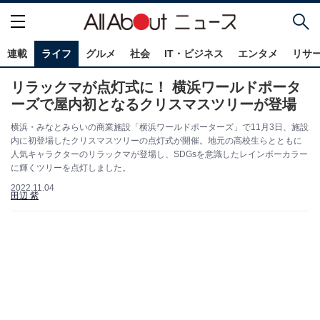
連載
ライフ
グルメ
社会
IT・ビジネス
エンタメ
リサ
リラックマが点灯式に！ 横浜ワールドポータ
ーズで屋内初となるクリスマスツリーが登場
横浜・みなとみらいの商業施設「横浜ワールドポーターズ」で11月3日、施設
内に初登場したクリスマスツリーの点灯式が開催。地元の高校生らとともに
人気キャラクターのリラックマが登場し、SDGsを意識したレインボーカラー
に輝くツリーを点灯しました。
2022.11.04
田辺 紫