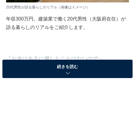
20代男性が語る暮らしのリアル（画像はイメージ）
年収300万円。建築業で働く20代男性（大阪府在住）が
語る暮らしのリアルをご紹介します。
「お金はあるに越したことはないので」
続きを読む
All About編集部のアンケートで、現在の生活について以
下のように語ってくれました。
「現在の年収や手取り額が少ないと感じたことはない
が、満足しているかといえば、お金はあるに越したこと
はないので、現状満足はしていない。お金の余裕は心の
余裕にもつながるし、お金が増えることによって選択肢