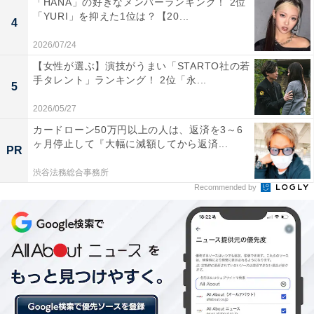
「HANA」の好きなメンバーランキング！ 2位
筒、エアコンよりサーキュレーター」
「YURI」を抑えた1位は？【20...
4
・
手取り13万円以下の40代女性「出費が増えるから友達を
2026/07/24
増やさないようにしている」
【女性が選ぶ】演技がうまい「STARTO社の若
手タレント」ランキング！ 2位「永...
・
5
「手取り20万円」できついと思うこと 3位「イレギュ
2026/05/27
ラーな出費への対応」、2位と1位は？
カードローン50万円以上の人は、返済を3～6
・
ヶ月停止して『大幅に減額してから返済...
PR
年収350万円、20代女性「産休育休のカバーで働くも、
渋谷法務総合事務所
給与が見合わない。転職したいが……」
Recommended by