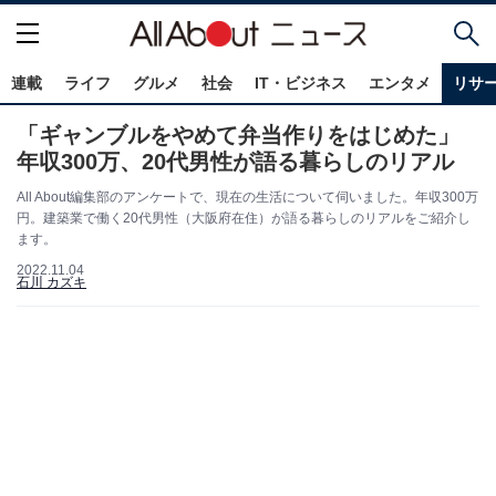
連載
ライフ
グルメ
社会
IT・ビジネス
エンタメ
リサ
「ギャンブルをやめて弁当作りをはじめた」
年収300万、20代男性が語る暮らしのリアル
All About編集部のアンケートで、現在の生活について伺いました。年収300万
円。建築業で働く20代男性（大阪府在住）が語る暮らしのリアルをご紹介し
ます。
2022.11.04
石川 カズキ