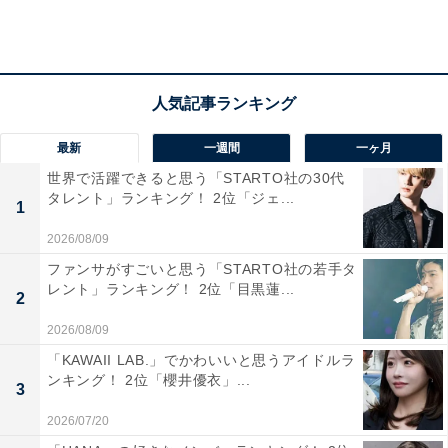
と、独立も考えているとのこと。
節約術も伺ったところ「ギャンブルをやめ、お弁当作り
を始めました。仕事柄飲み会などお酒の付き合いが多い
のですが、極力行かないようにしています。また格安ス
最新
一週間
一ヶ月
マホを使うことで年間の固定費を見直しました」と答え
世界で活躍できると思う「STARTO社の30代
タレント」ランキング！ 2位「ジェ...
てくれました。
1
2026/08/09
ファンサがすごいと思う「STARTO社の若手タ
【おすすめ記事】
レント」ランキング！ 2位「目黒蓮...
2
・
2026/08/09
「手取り15万円」できついと思うこと 2位「貯金がで
「KAWAII LAB.」でかわいいと思うアイドルラ
きない」、1位は？
ンキング！ 2位「櫻井優衣」...
3
・
2026/07/20
年収400万では将来が不安？ 20代男性「自販機より水