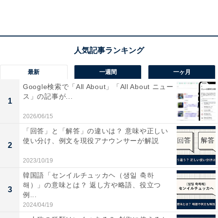
熱費・駐車場代を払いつつ、住民税・自動車税などの税
金を払わなければならないときは最高にきつい（30代男
性）」など、主に冠婚葬祭、保険、税金、家電が壊れて
買い替えた、などのイレギュラーな出費の発生時が苦し
いというコメントが多く見られました。
最新
一週間
一ヶ月
Google検索で「All About」「All About ニュー
ス」の記事が...
1
2026/06/15
「回答」と「解答」の違いは？ 意味や正しい
使い分け、例文を現役アナウンサーが解説
2
2023/10/19
韓国語「センイルチュッカヘ（생일 축하
해）」の意味とは？ 返し方や略語、役立つ
3
例...
2024/04/19