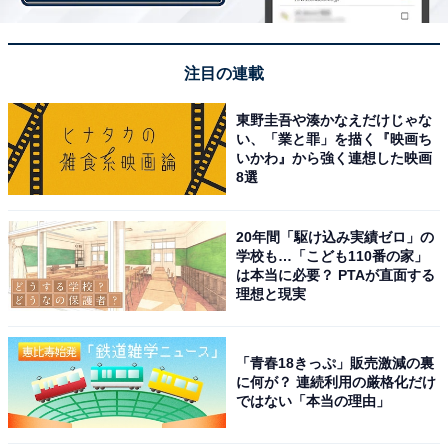
「手取り20万円」の人の理想の手取り額は?
257人と半数以上の人が「25～30万円」を理想の手取り
注目の連載
額として挙げ、平均は約29.6万円。今より5～10万円ほ
東野圭吾や湊かなえだけじゃな
ど高い手取り額を理想とする人が多いようです。
い、「業と罪」を描く『映画ち
いかわ』から強く連想した映画
8選
20年間「駆け込み実績ゼロ」の
学校も…「こども110番の家」
は本当に必要？ PTAが直面する
理想と現実
「青春18きっぷ」販売激減の裏
に何が？ 連続利用の厳格化だけ
ではない「本当の理由」