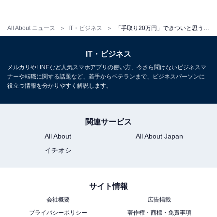
「転職活動中」「考えている」「少し考えている」と回
All About ニュース
IT・ビジネス
「手取り20万円」できついと思うこと……3位は「イレギュラーな出費への対応」、2位は「貯金ができない」、1位は？
答した人を合わせて、転職を考えている人は55.0％。転
職を考えている理由には、「低所得で過ごせるのは若い
IT・ビジネス
うちだけ。年齢を重ねると、健康維持のためにある程度
メルカリやLINEなど人気スマホアプリの使い方、今さら聞けないビジネスマ
お金が必要になると思う（20代女性）」などのほか、
ナーや転職に関する話題など、若手からベテランまで、ビジネスパーソンに
「子どもに習い事をさせてあげたい」「妻にプレゼント
役立つ情報を分かりやすく解説します。
をしたい」」など、家族についてのコメントも。また、
「残業が多い」「スキルアップできない」など、給与面
関連サービス
以外の理由も多く挙げられました。
All About
All About Japan
イチオシ
逆に転職を考えていない人からは、「お給料はもっと欲
しいが、今の仕事は楽しくてやりがいがある（20代女
性）」「今の生活で、何とか暮らしていける（50代男
サイト情報
性）」など、ポジティブな意見のほか、「転職したら今
会社概要
広告掲載
よりも状況が悪くなるのでは、という不安が大きい（30
プライバシーポリシー
著作権・商標・免責事項