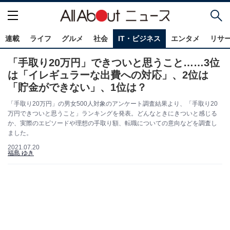
連載
ライフ
グルメ
社会
IT・ビジネス
エンタメ
リサ
「手取り20万円」できついと思うこと……3位
は「イレギュラーな出費への対応」、2位は
「貯金ができない」、1位は？
「手取り20万円」の男女500人対象のアンケート調査結果より、「手取り20
万円できついと思うこと」ランキングを発表。どんなときにきついと感じる
か、実際のエピソードや理想の手取り額、転職についての意向などを調査し
ました。
2021.07.20
福島 ゆき