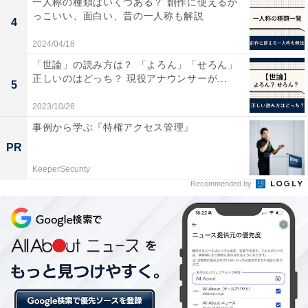
一人称の種類はいくつある？ 創作に使えるか
っこいい、面白い、昔の一人称も解説
4
2024/04/18
「手取り20万円」の人の理想の手取り額は「25～
「世論」の読み方は？ 「よろん」「せろん」
30万円」
正しいのはどっち？ 現役アナウンサーが...
5
2023/10/26
事例から学ぶ『特権アクセス管理』
PR
KeeperSecurity
Recommended by