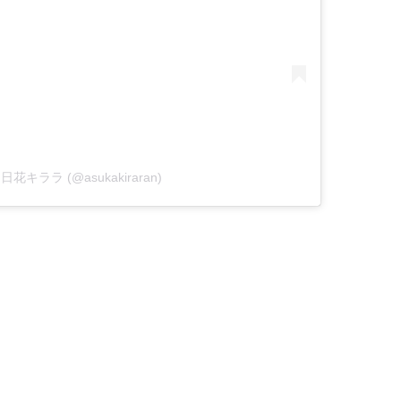
y 明日花キララ (@asukakiraran)