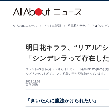
All About ニュース
ネットの話題
明日花キララ、“リアル”
「シンデレラって存在し
タレントの明日花キララさんは11月2日、自身のInstagra
ルプリンセスすぎて...」と、称賛の声が多数上がっています。
2022.11.02
吉岡 誠悦
「きいたんに魔法かけられたい」