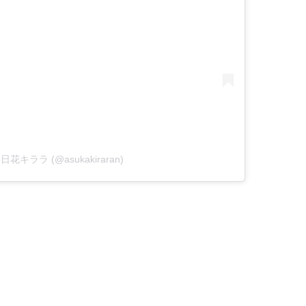
y 明日花キララ (@asukakiraran)