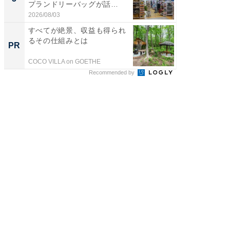
プランドリーバッグが話
層水風
題。“さま...
帰...
2026/08/03
2026/08/0
すべてが絶景、収益も得られ
すべて
るその仕組みとは
るその
PR
PR
COCO VILLA on GOETHE
COCO VIL
Recommended by