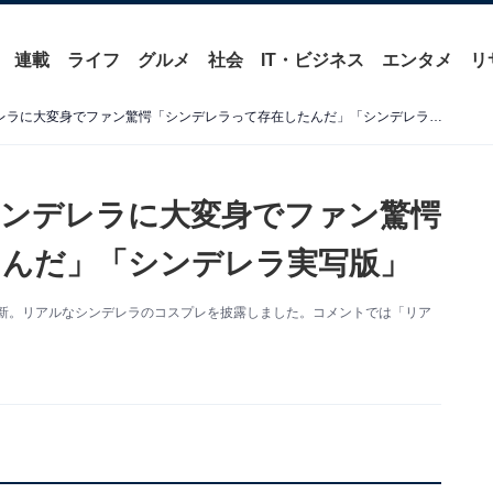
連載
ライフ
グルメ
社会
IT・ビジネス
エンタメ
リ
明日花キララ、“リアル”シンデレラに大変身でファン驚愕「シンデレラって存在したんだ」「シンデレラ実写版」
シンデレラに大変身でファン驚愕
たんだ」「シンデレラ実写版」
mを更新。リアルなシンデレラのコスプレを披露しました。コメントでは「リア