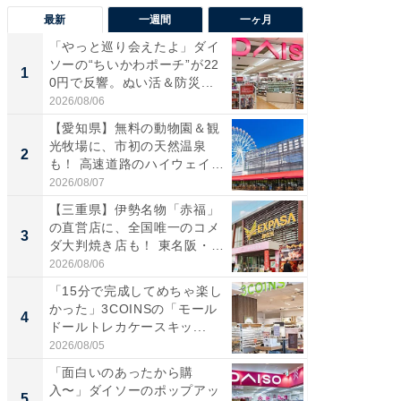
最新
一週間
一ヶ月
「やっと巡り会えたよ」ダイ
【兵庫
ソーの“ちいかわポーチ”が22
ーメン
1
1
0円で反響。ぬい活＆防災...
再現した
道...
2026/08/06
2026/08/0
【愛知県】無料の動物園＆観
【三重
光牧場に、市初の天然温泉
の直営
2
2
も！ 高速道路のハイウェイオ
ダ大判焼
ア...
伊...
2026/08/07
2026/08/0
【三重県】伊勢名物「赤福」
【千葉県
の直営店に、全国唯一のコメ
級マー
3
3
ダ大判焼き店も！ 東名阪・
ノベし
伊...
ー...
2026/08/06
2026/08/0
「15分で完成してめちゃ楽し
ステラ
かった」3COINSの「モール
詰め放題
4
4
ドールトレカケースキッ...
00円で「
2026/08/05
2026/08/0
「面白いのあったから購
立山連
入〜」ダイソーのポップアッ
風呂に、
5
5