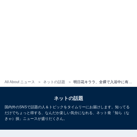
All About ニュース
ネットの話題
明日花キララ、全裸で入浴中に有名YouTuberに凸られ大絶叫！ 共犯者はキララのマネージャー
ネットの話題
国内外のSNSで話題の人＆トピックをタイムリーにお届けします。知ってる
だけでちょっと得する、なんだか楽しい気分になれる、ネット発「知ら（な
きゃ）損」ニュースが盛りだくさん。