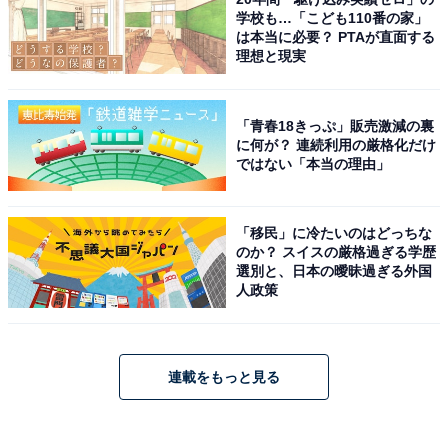
学校も…「こども110番の家」
は本当に必要？ PTAが直面する
理想と現実
「青春18きっぷ」販売激減の裏
に何が？ 連続利用の厳格化だけ
ではない「本当の理由」
「移民」に冷たいのはどっちな
のか？ スイスの厳格過ぎる学歴
選別と、日本の曖昧過ぎる外国
人政策
連載をもっと見る