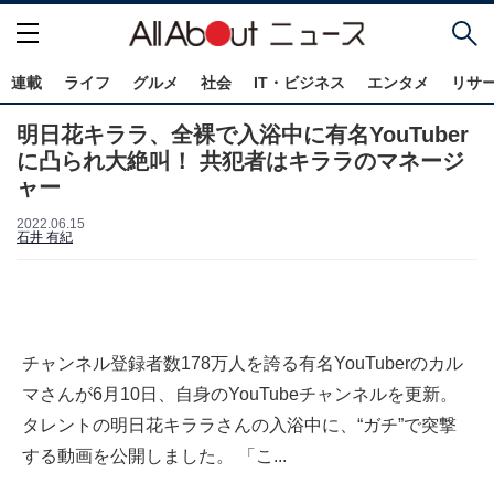
連載
ライフ
グルメ
社会
IT・ビジネス
エンタメ
リサ
明日花キララ、全裸で入浴中に有名YouTuber
に凸られ大絶叫！ 共犯者はキララのマネージ
ャー
2022.06.15
石井 有紀
チャンネル登録者数178万人を誇る有名YouTuberのカル
マさんが6月10日、自身のYouTubeチャンネルを更新。
タレントの明日花キララさんの入浴中に、“ガチ”で突撃
する動画を公開しました。 「こ...