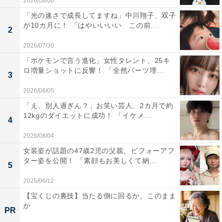
2026/08/06
「光の速さで成長してますね」中川翔子、双子
が10カ月に！ 「はやいいいい この前...
2
2026/07/30
「ポケモンで言う進化」女性タレント、25キ
ロ増量ショットに反響！ 「全然パーツ埋...
3
2026/08/05
「え、別人過ぎん？」お笑い芸人、2カ月で約
12kgのダイエットに成功！ 「イケメ...
4
2026/08/04
女装姿が話題の47歳2児の父親、ビフォーアフ
ター姿を公開！ 「素顔もお美しくて納...
5
2025/06/12
【宝くじの裏技】当たる側に回るか、このまま
か
PR