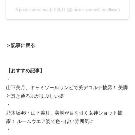
A post shared by 山下美月 (@mizuki.yamashita.official)
＞記事に戻る
【おすすめ記事】
・
山下美月、キャミソールワンピで美デコルテ披露！ 美脚
と透き通る肌がまぶしい姿
・
乃木坂46・山下美月、美脚が目を引く女神ショット披
露！ ルームウエア姿で色っぽい雰囲気に
・