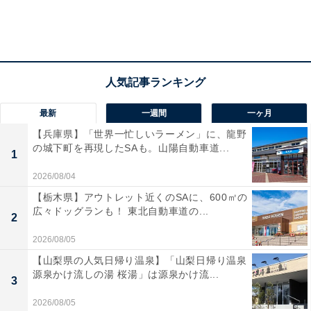
最新
一週間
一ヶ月
【兵庫県】「世界一忙しいラーメン」に、龍野
の城下町を再現したSAも。山陽自動車道...
1
2026/08/04
【栃木県】アウトレット近くのSAに、600㎡の
広々ドッグランも！ 東北自動車道の...
2
2026/08/05
【山梨県の人気日帰り温泉】「山梨日帰り温泉
源泉かけ流しの湯 桜湯」は源泉かけ流...
3
2026/08/05