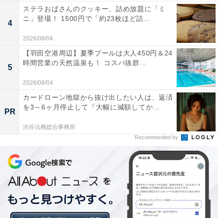
ステラおばさんのクッキー、詰め放題に「ミ
ニ」登場！ 1500円で「約23枚ほど詰...
4
2026/08/04
【羽田空港周辺】夏季プールは大人450円＆24
時間営業の天然温泉も！ コスパ抜群...
5
2026/08/04
カードローン地獄から抜け出したい人は、返済
を3～6ヶ月停止して『大幅に減額してか...
PR
渋谷法務総合事務所
Recommended by