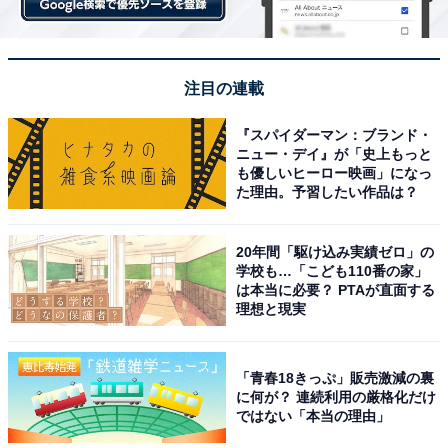
注目の連載
『スパイダーマン：ブランド・
ニュー・デイ』が「史上もっと
も優しいヒーロー映画」になっ
た理由。予習したい作品は？
20年間「駆け込み実績ゼロ」の
学校も…「こども110番の家」
は本当に必要？ PTAが直面する
理想と現実
「青春18きっぷ」販売激減の裏
に何が？ 連続利用の厳格化だけ
ではない「本当の理由」