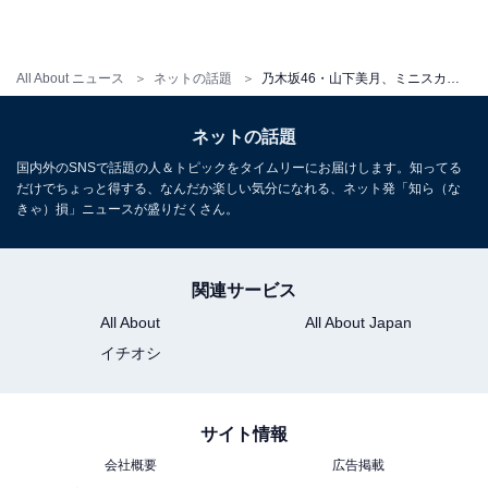
All About ニュース
ネットの話題
乃木坂46・山下美月、ミニスカ黒猫コスプレ公開！ かわいすぎる姿にファンから「もっと見たい」の声
ネットの話題
国内外のSNSで話題の人＆トピックをタイムリーにお届けします。知ってる
だけでちょっと得する、なんだか楽しい気分になれる、ネット発「知ら（な
きゃ）損」ニュースが盛りだくさん。
関連サービス
All About
All About Japan
イチオシ
サイト情報
会社概要
広告掲載