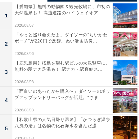
【愛知県】無料の動物園＆観光牧場に、市初の
天然温泉も！ 高速道路のハイウェイオア...
1
2026/08/07
「やっと巡り会えたよ」ダイソーの“ちいかわ
ポーチ”が220円で反響。ぬい活＆防災...
2
2026/08/06
【鹿児島県】桜島を望む駅ビルの大観覧車に、
無料の駅ナカ足湯も！ 駅ナカ・駅直結ス...
3
2026/08/08
「面白いのあったから購入〜」ダイソーのポッ
プアップランドリーバッグが話題。“さま...
4
2026/08/03
【和歌山県の人気日帰り温泉】「かつらぎ温泉
八風の湯」は名物の化石海水を含んだ濃...
5
2026/08/08