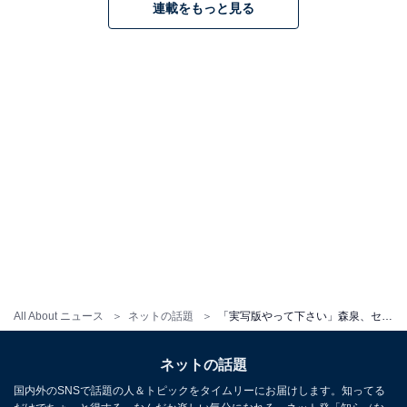
連載をもっと見る
All About ニュース
ネットの話題
「実写版やって下さい」森泉、セーラームーンになりきったコスプレ披露！ 「泉ちゃん似合いすぎ！」
ネットの話題
国内外のSNSで話題の人＆トピックをタイムリーにお届けします。知ってる