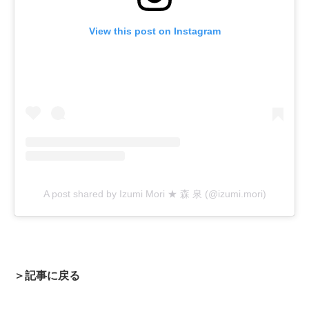
View this post on Instagram
A post shared by Izumi Mori ★ 森 泉 (@izumi.mori)
＞記事に戻る