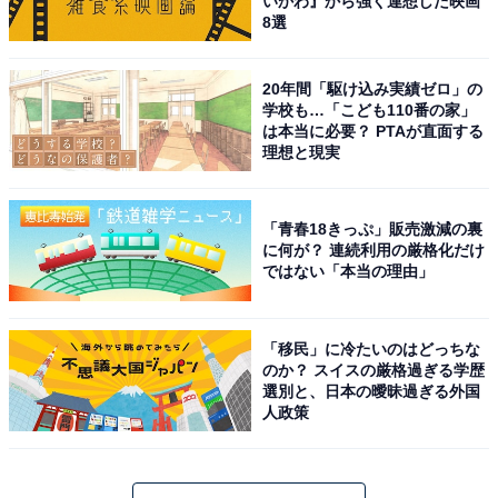
いかわ』から強く連想した映画
8選
20年間「駆け込み実績ゼロ」の
学校も…「こども110番の家」
は本当に必要？ PTAが直面する
理想と現実
「青春18きっぷ」販売激減の裏
に何が？ 連続利用の厳格化だけ
ではない「本当の理由」
「移民」に冷たいのはどっちな
のか？ スイスの厳格過ぎる学歴
選別と、日本の曖昧過ぎる外国
人政策