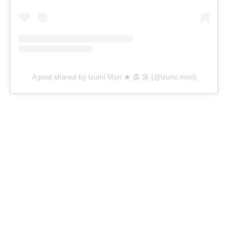
A post shared by Izumi Mori ★ 森 泉 (@izumi.mori)