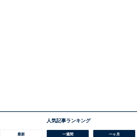
最新
一週間
一ヶ月