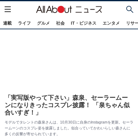
連載
ライフ
グルメ
社会
IT・ビジネス
エンタメ
リサ
「実写版やって下さい」森泉、セーラームー
ンになりきったコスプレ披露！ 「泉ちゃん似
合いすぎ！」
モデルでタレントの森泉さんは、10月30日に自身のInstagramを更新。セーラ
ームーンのコスプレ姿を披露しました。似合っていてかわいらしい森さんに
多くの反響が寄せられています。