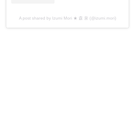
A post shared by Izumi Mori ★ 森 泉 (@izumi.mori)