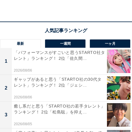
県）」など、休日に流し見する番組としてもストレスが
ないという声もありました。
最新
一週間
一ヶ月
「パフォーマンスがすごいと思うSTARTO社タ
レント」ランキング！ 2位「佐久間...
1
2026/08/06
ギャップがあると思う「STARTO社の30代タ
レント」ランキング！ 2位「ジェシ...
2
2026/08/06
癒し系だと思う「STARTO社の若手タレント」
ランキング！ 2位「松島聡」を抑え...
3
2026/08/05
第2位：情報ライブ ミヤネ屋（日本テレビ系）