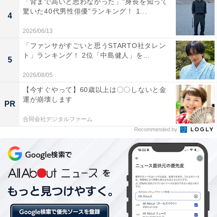
「背まで高いと思わなかった」“身長を知って
驚いた40代男性俳優”ランキング！ 1...
4
第2位は、日本テレビ系列で月曜日から金曜日の13時55
2026/06/13
分から放送中の『情報ライブ ミヤネ屋』でした。司会
「ファンサがすごいと思うSTARTO社タレン
は、フリーアナウンサーの宮根誠司さん、読売テレビの
ト」ランキング！ 2位「中島健人」を...
5
澤口実歩アナウンサー。大学教授や弁護士、評論家、タ
レントなど、幅広い分野のコメンテーターが日替わりで
2026/08/05
出演しています。
【今すぐやって】60歳以上は〇〇しないと金
運が崩壊します
PR
回答者からは、「宮根さんの忖度なしの発言が、視聴者
合同会社デジタルファーム
に刺さる（38歳男性／山形県）」「宮根さんが、言いに
Recommended by
くそうな内容のコメントもさらりと言うところが好感が
もてるから（43歳女性／東京都）」「宮根さんのテキパ
キとした番組進行が良い（51歳男性／愛知県）」など、
宮根さんのコメントや司会進行に好感が持てるという声
が多く寄せられました。