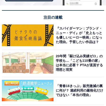
ほかにも、「世の中で話題になっていることはこれを見
てればわかると思える内容だから（52歳女性／石川
県）」「深く切り込んでくれるから（63歳男性／新潟
注目の連載
県）」「宮根さんがおもしろいし、ニュースをみている
『スパイダーマン：ブランド・
感覚（34歳女性／愛媛県）」「図解などが有る為、説明
ニュー・デイ』が「史上もっと
が解りやすい（58歳男性／奈良県）」など、分かりやす
も優しいヒーロー映画」になっ
た理由。予習したい作品は？
いニュースを見ている感覚という声もありました。
20年間「駆け込み実績ゼロ」の
学校も…「こども110番の家」
は本当に必要？ PTAが直面する
理想と現実
「青春18きっぷ」販売激減の裏
に何が？ 連続利用の厳格化だけ
ではない「本当の理由」