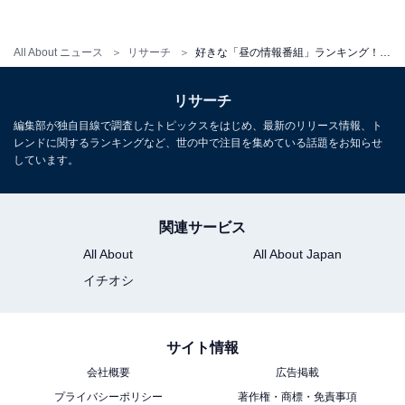
回答者からは、「旅行や、トレンド、ファッションコー
ディネート等、最近の流行りが一目で分かる為（48歳女
All About ニュース
リサーチ
好きな「昼の情報番組」ランキング！ 2位の『情報ライブ ミヤネ屋』を抑えた圧倒的1位は？
性／埼玉県）」「主婦目線のコーナーが好きだから（50
歳女性／千葉県）」「ご飯の美味しいお店の紹介が充実
リサーチ
しているから（27歳女性／東京都）」「色んなコーナー
編集部が独自目線で調査したトピックスをはじめ、最新のリリース情報、ト
もあり生活に密着した内容なので飽きない（42歳女性／
レンドに関するランキングなど、世の中で注目を集めている話題をお知らせ
しています。
徳島県）」など、生活に役立つ情報が満載で飽きないと
いう声がありました。
関連サービス
さらに、「テーマパーク散策や街歩きなど難しい話題で
All About
All About Japan
はなく、忙しい時間帯に流し見してもある程度内容が理
イチオシ
解できる気軽さが好きです（37歳女性／福岡県）」「グ
ルメやファッションなど平和な情報ばかりなのでお昼ご
はんを美味しく食べながら観ています（51歳女性／兵庫
サイト情報
県）」「お昼に見る番組なので、グルメ情報やファッシ
会社概要
広告掲載
ョン情報などの最新情報を楽しく、ゆるくチェックでき
プライバシーポリシー
著作権・商標・免責事項