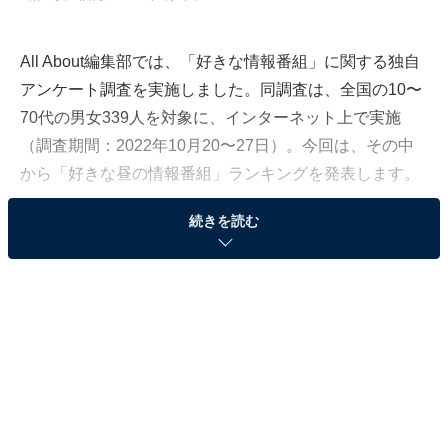
All About編集部では、「好きな情報番組」に関する独自
アンケート調査を実施しました。同調査は、全国の10〜
70代の男女339人を対象に、インターネット上で実施
（調査期間：2022年10月20〜27日）。今回は、その中
から「好きな昼の情報番組」ランキングを発表します。
続きを読む
＞11位までの全ランキング結果を見る
第3位：王様のブランチ（TBS系）
第3位は、TBSテレビ系列で土曜日の朝9時30分から14時
まで放送されている『王様のブランチ』。メインキャス
ターは、モデルの佐藤栞里さん。お出かけ情報からグル