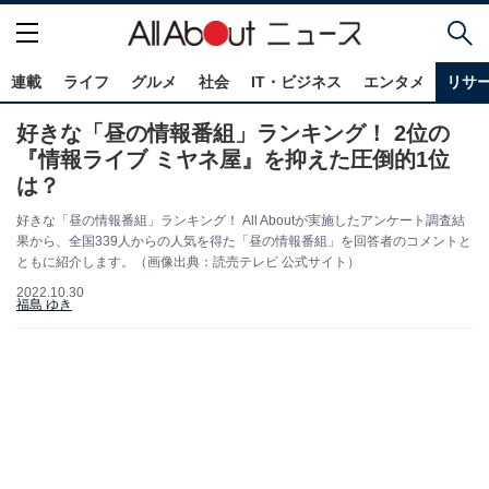
連載
ライフ
グルメ
社会
IT・ビジネス
エンタメ
リサ
好きな「昼の情報番組」ランキング！ 2位の
『情報ライブ ミヤネ屋』を抑えた圧倒的1位
は？
好きな「昼の情報番組」ランキング！ All Aboutが実施したアンケート調査結
果から、全国339人からの人気を得た「昼の情報番組」を回答者のコメントと
ともに紹介します。（画像出典：読売テレビ 公式サイト）
2022.10.30
福島 ゆき