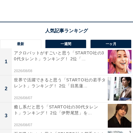
さらに、「感情的にならず冷静に自分の意見を述べてい
て説得力を感じるため（35歳男性／愛媛県）」「冷静に
いろんな問題についてコメントしており好感が持てます
（37歳女性／埼玉県）」など、冷静な伝え方に共感でき
最新
一週間
一ヶ月
る声もという声も集まりました。
アクロバットがすごいと思う「STARTO社の3
0代タレント」ランキング！ 2位「...
1
2026/08/08
世界で活躍できると思う「STARTO社の若手タ
レント」ランキング！ 2位「目黒蓮...
2
2026/08/07
癒し系だと思う「STARTO社の30代タレン
ト」ランキング！ 2位「伊野尾慧」を...
3
2026/08/07