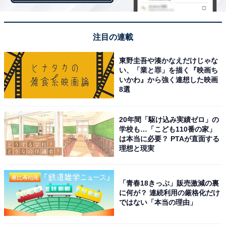
感じます（45歳女性／東京都）」など、本音で話してい
ることが伝わるという声が多数集まりました。
注目の連載
さらに、「厳しい発言をされるし、元知事ということも
東野圭吾や湊かなえだけじゃな
あって知識もあるので信頼できます（52歳女性／島根
い、「業と罪」を描く『映画ち
県）」「世の中の情勢を踏まえて弁護士からの見解も伝
いかわ』から強く連想した映画
8選
えてくれますし、家族も多いので親身になって人として
の気持ちをコメントするときもあり人間的に信用できま
20年間「駆け込み実績ゼロ」の
す（52歳未回答／大阪府）」「政治や弁護士などの経験
学校も…「こども110番の家」
が豊富だから（52歳男性／千葉県）」など、豊富な経験
は本当に必要？ PTAが直面する
理想と現実
と知識から、さまざまな視点でコメントを伝えてくれる
という声もありました。
「青春18きっぷ」販売激減の裏
に何が？ 連続利用の厳格化だけ
ではない「本当の理由」