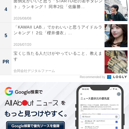
面倒見がいいと思う「STARTO社の若手タレン
ト」ランキング！ 同率2位「佐藤勝...
4
2026/08/08
「KAWAII LAB.」でかわいいと思うアイドルラ
同率2位：橋下徹
ンキング！ 2位「櫻井優衣」...
5
同率2位は、弁護士で政治評論家、タレントの橋下徹さ
2026/07/20
ん。2008年当時では全国最年少の38歳の若さで大阪府知
宝くじ当たる人だけがやっていること、教えま
す
事に就任。その後、大阪市長に就任し、任期満了で政界
PR
を引退。フジテレビ系列の朝の情報番組『めざまし8』
合同会社デジタルファーム
の月曜担当の総合解説者として出演しています。
Recommended by
回答者からは、「民衆の意見に流されず、自分の意見を
言うから（45歳女性／大阪府）」「毒舌ではあるときも
あるがもっともな意見を多く言われてるから（42歳女性
／兵庫県）」「彼の言うことすべてが正しいとは思いま
せんが、変な気を使うことなく本音で話されているなと