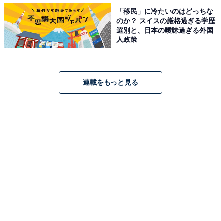
「移民」に冷たいのはどっちな
のか？ スイスの厳格過ぎる学歴
選別と、日本の曖昧過ぎる外国
人政策
連載をもっと見る
第1位：玉川徹
第1位は、テレビ朝日報道局の局員、玉川徹さんでし
た。
「歯に衣着せぬ意見がよい（51歳女性／滋賀県）」「ス
トレートに言ってくれるから（50歳男性／静岡県）」