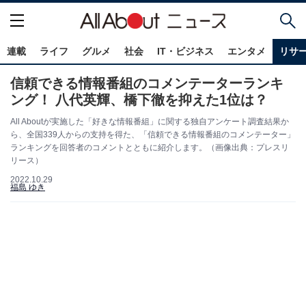
連載
ライフ
グルメ
社会
IT・ビジネス
エンタメ
リサ
信頼できる情報番組のコメンテーターランキ
ング！ 八代英輝、橋下徹を抑えた1位は？
All Aboutが実施した「好きな情報番組」に関する独自アンケート調査結果か
ら、全国339人からの支持を得た、「信頼できる情報番組のコメンテーター」
ランキングを回答者のコメントとともに紹介します。（画像出典：プレスリ
リース）
2022.10.29
福島 ゆき