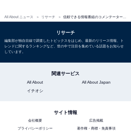
「どんな言いづらいことも的確に発言するから（33歳女
性／広島県）」「過激なコメントもあるが的を射た発言
All About ニュース
リサーチ
信頼できる情報番組のコメンテーターランキング！ 八代英輝、橋下徹を抑えた1位は？
をしているので（42歳男性／静岡県）」など、どんな内
容についてもストレートに発言する印象を抱いている人
リサーチ
が多いようです。
編集部が独自目線で調査したトピックスをはじめ、最新のリリース情報、ト
レンドに関するランキングなど、世の中で注目を集めている話題をお知らせ
しています。
さらに、「賛否両論あるものの、あれだけずばずばコメ
ントできる人はなかなかいないと思うから（22歳女性／
埼玉県）」「最近賛否両論に揺れていますが、権力にお
関連サービス
もねらず独自の視点でニュースに切り込んでいく姿勢を
All About
All About Japan
評価しているので、取材を頑張って欲しいと思っていま
イチオシ
す（40歳女性／東京都）」「賛否両論ある方ですが、人
間らしい考え方を持った方だなと思います。似たような
考えを持つ場面がけっこうあったので（50歳女性／神奈
サイト情報
川県）」など、共感できるコメントが多々あるという声
会社概要
広告掲載
も寄せられました。
プライバシーポリシー
著作権・商標・免責事項