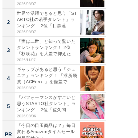
2026/08/07
2026/08/0
世界で活躍できると思う「ST
ギャップ
ARTO社の若手タレント」ラ
RTO社
2
2
ンキング！ 2位「目黒蓮...
キング！
2026/08/07
2026/08/0
「実は二世」と知って驚いた
「世界で
タレントランキング！ 2位
ARTO
3
3
「杉咲花」を大差で抑えた1
グ！ 2
位...
2025/11/07
2026/08/0
ギャップがあると思う「ジュ
身長を知
ニア」ランキング！ 「浮所飛
性俳優」
4
4
貴（ACEes）」を僅差で...
「鈴木
倒...
2026/08/07
2026/08/0
「パフォーマンスがすごいと
「ファン
思うSTARTO社タレント」ラ
ARTO
5
5
ンキング！ 2位「佐久間...
グ！ 2
2026/08/06
2026/08/0
「今日の目玉商品は？」毎日
【銀座】
変わるAmazonタイムセール
の贅沢
PR
PR
が見逃せない