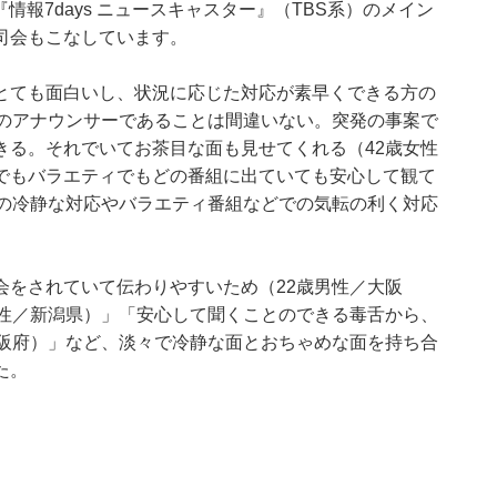
組『情報7days ニュースキャスター』（TBS系）のメイン
司会もこなしています。
とても面白いし、状況に応じた対応が素早くできる方の
ロのアナウンサーであることは間違いない。突発の事案で
きる。それでいてお茶目な面も見せてくれる（42歳女性
でもバラエティでもどの番組に出ていても安心して観て
時の冷静な対応やバラエティ番組などでの気転の利く対応
会をされていて伝わりやすいため（22歳男性／大阪
女性／新潟県）」「安心して聞くことのできる毒舌から、
大阪府）」など、淡々で冷静な面とおちゃめな面を持ち合
た。