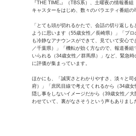
『THE TIME,』（TBS系）、土曜夜の情報番
キャスターをはじめ、数々のバラエティ番組の
「とても頭が切れるかたで、会話の切り返しも
ように思います（55歳女性／長崎県）」「プ
も冷静なアナウンスができて、見ていて安心で
／千葉県）」「機転が効く方なので、報道番組
いられる（34歳女性／群馬県）」など、緊急
に評価が集まっています。
ほかにも、「誠実さとわかりやすさ、淡々と司
府）」「庶民目線で考えてくれるから（34歳
隠し事をしないイメージだから（39歳女性／
わせていて、裏がなさそうという声もありまし