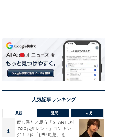
最新
一週間
一ヶ月
癒し系だと思う「STARTO社
癒し系だ
の30代タレント」ランキン
の若手
1
1
グ！ 2位「伊野尾慧」を...
グ！ 2