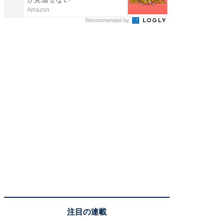
Amazon
ReFa GIN
Recommended by
注目の連載