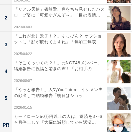
2024/10/17
「リアル天使」篠崎愛、肩をちら見せしたバス
ローブ姿に「可愛すぎんぞ～」「目の表情...
2
2023/03/03
「これが北川景子！？」すっぴん？ オフショ
ットに「顔が疲れてますね」「無加工無表...
3
2025/04/22
「そこくっつくの？！」元NGT48メンバー、
結婚報告に祝福と驚きの声！「お相手の...
4
2026/08/07
「やっと報告！」人気YouTuber、イケメン夫
の顔出しで結婚報告「明日はショッ...
5
2026/01/15
カードローン50万円以上の人は、返済を3～6
ヶ月停止して『大幅に減額してから返済...
PR