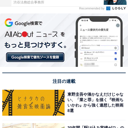
渋谷法務総合事務所
Recommended by
注目の連載
東野圭吾や湊かなえだけじゃな
い、「業と罪」を描く『映画ち
いかわ』から強く連想した映画
8選
20年間「駆け込み実績ゼロ」の