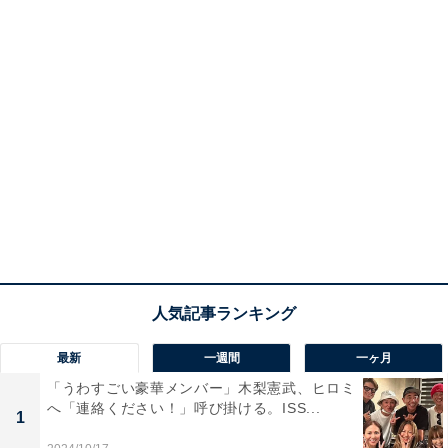
最新
一週間
一ヶ月
「うわすごい豪華メンバー」木梨憲武、ヒロミ
へ「連絡ください！」呼び掛ける。ISS...
1