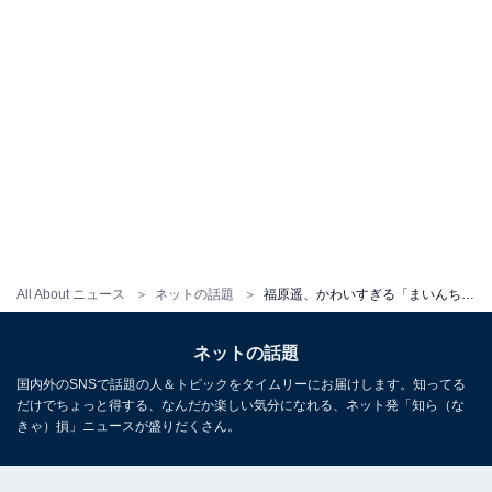
All About ニュース
ネットの話題
福原遥、かわいすぎる「まいんちゃん」時代の写真公開でファン歓喜！ 「とてもホッコリ」「昔から可愛い」
ネットの話題
国内外のSNSで話題の人＆トピックをタイムリーにお届けします。知ってる
だけでちょっと得する、なんだか楽しい気分になれる、ネット発「知ら（な
きゃ）損」ニュースが盛りだくさん。