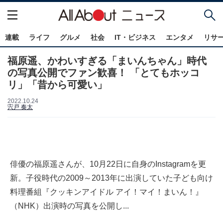
連載
ライフ
グルメ
社会
IT・ビジネス
エンタメ
リサ
福原遥、かわいすぎる「まいんちゃん」時代
の写真公開でファン歓喜！ 「とてもホッコ
リ」「昔から可愛い」
2022.10.24
宍戸 奏太
俳優の福原遥さんが、10月22日に自身のInstagramを更
新。子役時代の2009～2013年に出演していた子ども向け
料理番組『クッキンアイドル アイ！マイ！まいん！』
（NHK）出演時の写真を公開し...