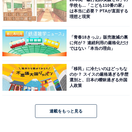
学校も…「こども110番の家」
は本当に必要？ PTAが直面する
理想と現実
「青春18きっぷ」販売激減の裏
に何が？ 連続利用の厳格化だけ
ではない「本当の理由」
「移民」に冷たいのはどっちな
のか？ スイスの厳格過ぎる学歴
選別と、日本の曖昧過ぎる外国
人政策
連載をもっと見る