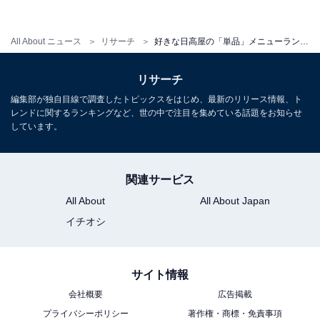
メンとの相性の良さを評価する人もいました。
All About ニュース
リサーチ
好きな日高屋の「単品」メニューランキング！ 3位「天津飯」、2位「唐揚げ」を抑えた1位は？
リサーチ
編集部が独自目線で調査したトピックスをはじめ、最新のリリース情報、ト
レンドに関するランキングなど、世の中で注目を集めている話題をお知らせ
しています。
関連サービス
All About
All About Japan
イチオシ
サイト情報
会社概要
広告掲載
第1位：チャーハン
プライバシーポリシー
著作権・商標・免責事項