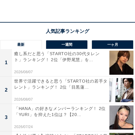
回答者からは、「実家で食べた天津飯は醤油餡だったの
に対し日高屋で食べた天津飯は甘酢餡で衝撃を受けた。
いつも味玉中華そばしか頼まなかった私が天津飯も頼む
ようになった。それくらい衝撃的でおいしかったので
最新
一週間
一ヶ月
（40歳女性／東京都）」「元々天津飯が好きなのだが日
癒し系だと思う「STARTO社の30代タレン
高屋では先日初めて食べてみたが、とても美味しかっ
ト」ランキング！ 2位「伊野尾慧」を...
1
た。これからは天津飯を頼む回数は増えると思う（50歳
2026/08/07
女性／東京都）」「自宅では再現できない絶妙な味わい
世界で活躍できると思う「STARTO社の若手タ
でおいしいから（42歳女性／東京都）」など、今まで食
レント」ランキング！ 2位「目黒蓮...
2
べていた天津飯とは違うという声もありました。
2026/08/07
ほかにも、「ふわふわの卵と甘辛い餡が美味しいからで
「HANA」の好きなメンバーランキング！ 2位
「YURI」を抑えた1位は？【20...
す（35歳女性／千葉県）」「チャーハンだけでは物足り
3
ないときによく注文する。あんかけが他店よりもおいし
2026/07/24
い気がするから（29歳女性／愛知県）」「甘酸っぱい味