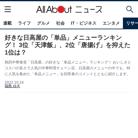
連載
ライフ
グルメ
社会
IT・ビジネス
エンタメ
リサ
好きな日高屋の「単品」メニューランキン
グ！ 3位「天津飯」、2位「唐揚げ」を抑えた
1位は？
熱烈中華食堂「日高屋」の好きな「単品メニュー」ランキング！ おいしさと
コスパの良さで人気の中華料理チェーン店、日高屋のメニューの中でも、特
に人気を集めた「単品メニュー」を回答者のコメントとともに紹介します。
2022.10.24
福島 ゆき