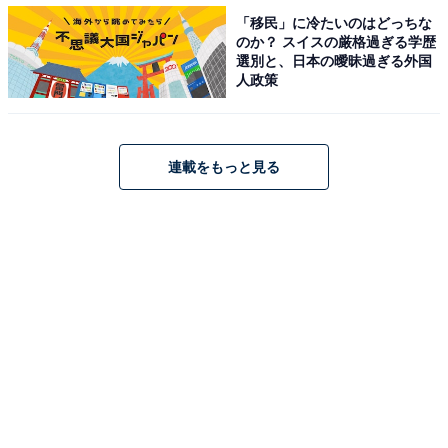
ーな唐揚げを、添え物のキャベツやマヨネーズと一緒に
「移民」に冷たいのはどっちな
のか？ スイスの厳格過ぎる学歴
頬張れば、こってりした味わいで満足度も上がります。
選別と、日本の曖昧過ぎる外国
人政策
回答者からは、「揚げたてのサクサク感とお肉のジュー
シーさがおいしいからです（25歳女性／大阪府）」「冷
凍単品の袋を買う位、家庭でも食べるくらい美味しい
連載をもっと見る
（42歳女性／東京都）」「他の店よりも美味しいから
（44歳男性／愛知県）」など、テイクアウト専用の「冷
凍若鶏の唐揚げ（1kg／税込1150円）」を購入するくら
い好きという声もありました。
ほかにも、「唐揚げ単品とラーメンの取り合わせが好き
です、さっぱりしたラーメンと脂っこくは無く鶏肉の味
がしっかりと楽しめるので頼むことも有ります（49歳男
性／東京都）」「カリっとジューシーでビールに合う
（38歳女性／群馬県）」など、ビールだけでなく、ラー