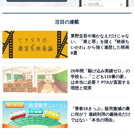
第2位：唐揚げ
注目の連載
東野圭吾や湊かなえだけじゃな
い、「業と罪」を描く『映画ち
いかわ』から強く連想した映画
8選
20年間「駆け込み実績ゼロ」の
学校も…「こども110番の家」
は本当に必要？ PTAが直面する
理想と現実
「青春18きっぷ」販売激減の裏
出典：
日高屋
に何が？ 連続利用の厳格化だけ
ではない「本当の理由」
第2位は、「唐揚げ（税込580円）」。柔らかくジューシ