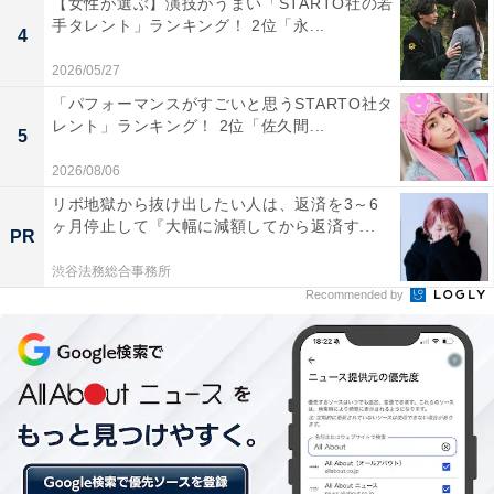
【女性が選ぶ】演技がうまい「STARTO社の若
付けが好みです（33歳女性／鹿児島県）」など、かんき
手タレント」ランキング！ 2位「永...
4
つ類の果汁を加えたフルーティーな“あん”がおいしいと
2026/05/27
いう声も多く寄せられました。
「パフォーマンスがすごいと思うSTARTO社タ
レント」ランキング！ 2位「佐久間...
5
2026/08/06
リボ地獄から抜け出したい人は、返済を3～6
ヶ月停止して『大幅に減額してから返済す...
PR
渋谷法務総合事務所
Recommended by