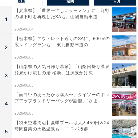
最新
一週間
一ヶ月
【兵庫県】「世界一忙しいラーメン」に、龍野
の城下町を再現したSAも。山陽自動車道...
1
2026/08/04
【栃木県】アウトレット近くのSAに、600㎡の
広々ドッグランも！ 東北自動車道の...
2
2026/08/05
【山梨県の人気日帰り温泉】「山梨日帰り温泉
源泉かけ流しの湯 桜湯」は源泉かけ流...
3
2026/08/05
「面白いのあったから購入〜」ダイソーのポッ
プアップランドリーバッグが話題。“さま...
4
2026/08/03
【羽田空港周辺】夏季プールは大人450円＆24
時間営業の天然温泉も！ コスパ抜群...
5