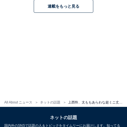
連載をもっと見る
All About ニュース
ネットの話題
上西怜、太ももあらわな超ミニ丈ショーパンの私服姿を披露！ 「えっめっちゃかわいい！」「綺麗な脚」
ネットの話題
国内外のSNSで話題の人＆トピックをタイムリーにお届けします。知ってる