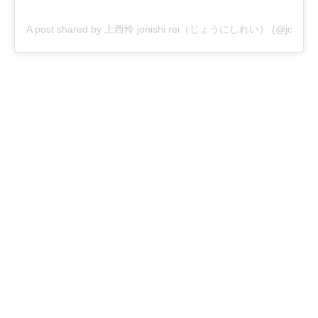
A post shared by 上西怜 jonishi rei（じょうにしれい） (@jonishi_r