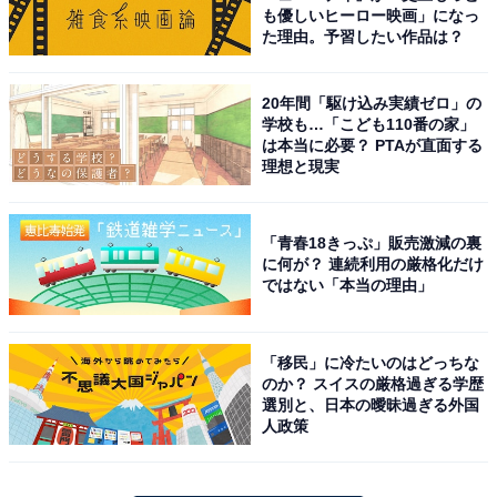
も優しいヒーロー映画」になっ
た理由。予習したい作品は？
20年間「駆け込み実績ゼロ」の
学校も…「こども110番の家」
は本当に必要？ PTAが直面する
理想と現実
「青春18きっぷ」販売激減の裏
に何が？ 連続利用の厳格化だけ
ではない「本当の理由」
「移民」に冷たいのはどっちな
のか？ スイスの厳格過ぎる学歴
選別と、日本の曖昧過ぎる外国
人政策