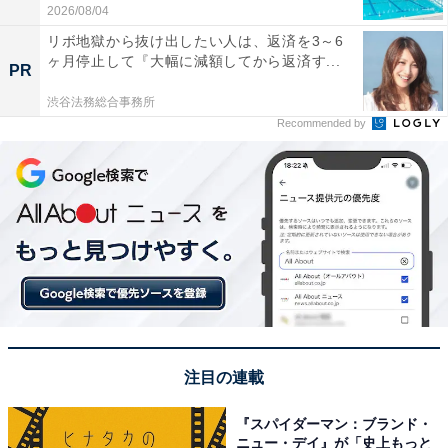
2026/08/04
リボ地獄から抜け出したい人は、返済を3～6
ヶ月停止して『大幅に減額してから返済す...
PR
渋谷法務総合事務所
Recommended by
注目の連載
『スパイダーマン：ブランド・
ニュー・デイ』が「史上もっと