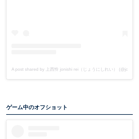
A post shared by 上西怜 jonishi rei（じょうにしれい） (@jonishi_r
ゲーム中のオフショット