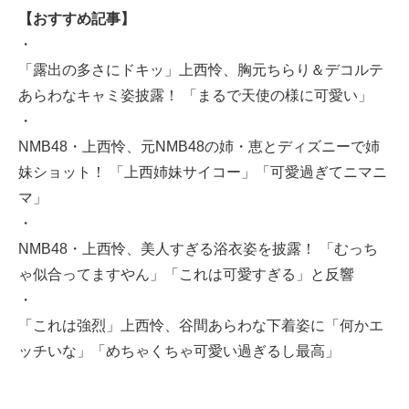
【おすすめ記事】
・
「露出の多さにドキッ」上西怜、胸元ちらり＆デコルテ
あらわなキャミ姿披露！ 「まるで天使の様に可愛い」
・
NMB48・上西怜、元NMB48の姉・恵とディズニーで姉
妹ショット！ 「上西姉妹サイコー」「可愛過ぎてニマニ
マ」
・
NMB48・上西怜、美人すぎる浴衣姿を披露！ 「むっち
ゃ似合ってますやん」「これは可愛すぎる」と反響
・
「これは強烈」上西怜、谷間あらわな下着姿に「何かエ
ッチいな」「めちゃくちゃ可愛い過ぎるし最高」