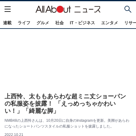
連載
ライフ
グルメ
社会
IT・ビジネス
エンタメ
リサ
上西怜、太ももあらわな超ミニ丈ショーパン
の私服姿を披露！ 「えっめっちゃかわい
い！」「綺麗な脚」
NMB48の上西怜さんは、10月20日に自身のInstagramを更新。美脚があらわ
になったショートパンツスタイルの私服ショットを披露しました。
2022.10.21