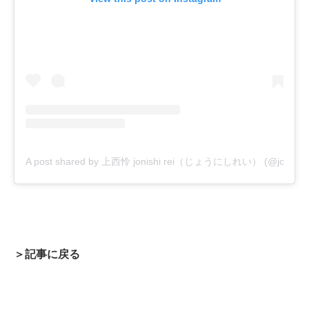
A post shared by 上西怜 jonishi rei（じょうにしれい） (@jonishi_r
＞記事に戻る