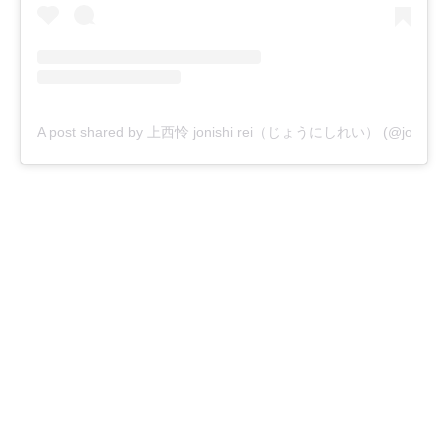
A post shared by 上西怜 jonishi rei（じょうにしれい） (@jonishi_r