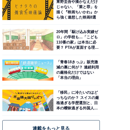
東野圭吾や湊かなえだけ
じゃない、「業と罪」を
描く『映画ちいかわ』か
ら強く連想した映画8選
20年間「駆け込み実績ゼ
ロ」の学校も…「こども
110番の家」は本当に必
要？ PTAが直面する理想
と現実
「青春18きっぷ」販売激
減の裏に何が？ 連続利用
の厳格化だけではない
「本当の理由」
「移民」に冷たいのはど
っちなのか？ スイスの厳
格過ぎる学歴選別と、日
本の曖昧過ぎる外国人政
策
連載をもっと見る