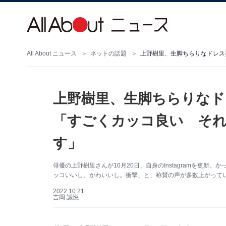
All About ニュース
ネットの話題
上野樹里、生脚ちらりなド
「すごくカッコ良い そ
す」
俳優の上野樹里さんが10月20日、自身のInstagramを更
ッコいいし、かわいいし。衝撃」と、称賛の声が多数上がって
2022.10.21
吉岡 誠悦