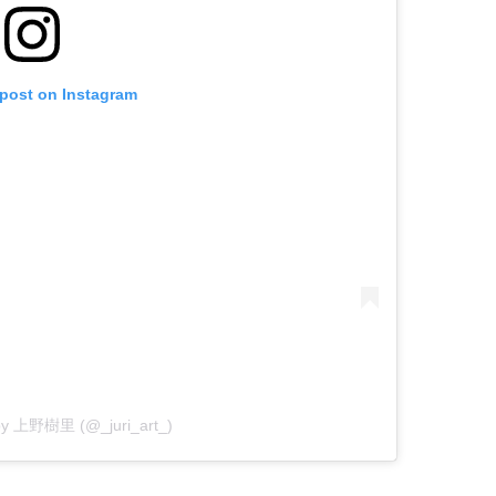
 post on Instagram
 by 上野樹里 (@_juri_art_)