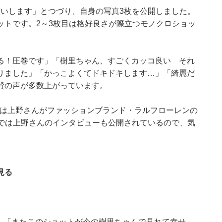
お願いします」とつづり、自身の写真3枚を公開しました。
ットです。2～3枚目は格好良さが際立つモノクロショッ
る！圧巻です」「樹里ちゃん、すごくカッコ良い それ
りました」「かっこよくてドキドキします…」「綺麗だ
賛の声が多数上がっています。
では上野さんがファッションブランド・ラルフローレンの
トでは上野さんのインタビューも公開されているので、気
見る
！ 「またこのショットが今の樹里ちゃんで見れて幸せ」