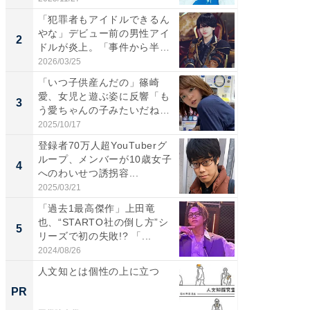
「犯罪者もアイドルできるん
「女の
やな」デビュー前の男性アイ
介、バ
2
2
ドルが炎上。「事件から半年
らのプレ
も...
愛...
2026/03/25
2026/08/0
「いつ子供産んだの」篠崎
「脚が
愛、女児と遊ぶ姿に反響「も
横川尚
3
3
う愛ちゃんの子みたいだね」
ムキな姿
「完...
刃...
2025/10/17
2026/08/0
登録者70万人超YouTuberグ
「え、
ループ、メンバーが10歳女子
芸人、2
4
4
へのわいせつ誘拐容...
エットに
2025/03/21
2026/08/0
「過去1最高傑作」上田竜
「脳がバ
也、“STARTO社の倒し方”シ
装姿が話
5
5
リーズで初の失敗!? 「...
のお父さ
2024/08/26
2026/08/0
人文知とは個性の上に立つ
「捨て
い」捨
PR
PR
ったの