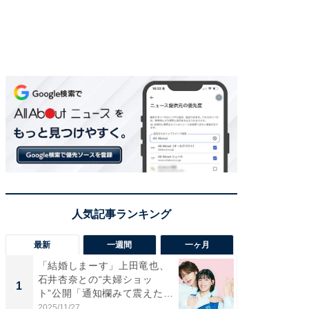
最新
一週間
一ヶ月
「結婚しまーす」上田竜也、
「さす
石井杏奈との“夫婦ショッ
は」高
1
1
ト”公開「通知欄みて震えた」
災地を
「...
「カ...
2025/11/27
2026/08/0