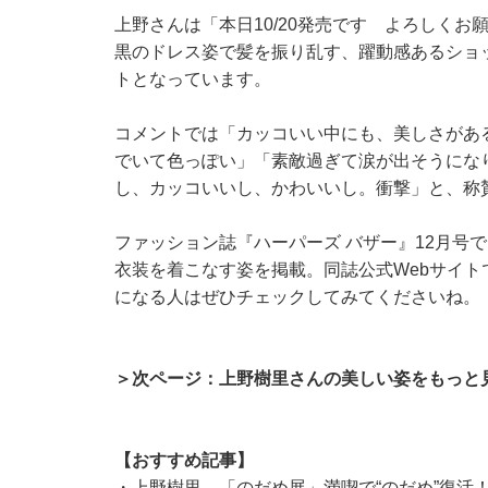
上野さんは「本日10/20発売です よろしく
黒のドレス姿で髪を振り乱す、躍動感あるショ
トとなっています。
コメントでは「カッコいい中にも、美しさがあ
でいて色っぽい」「素敵過ぎて涙が出そうにな
し、カッコいいし、かわいいし。衝撃」と、称
ファッション誌『ハーパーズ バザー』12月号
衣装を着こなす姿を掲載。同誌公式Webサイ
になる人はぜひチェックしてみてくださいね。
＞次ページ：上野樹里さんの美しい姿をもっと
【おすすめ記事】
・
上野樹里、「のだめ展」満喫で“のだめ”復活