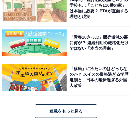
学校も…「こども110番の家」
は本当に必要？ PTAが直面する
理想と現実
「青春18きっぷ」販売激減の裏
に何が？ 連続利用の厳格化だけ
ではない「本当の理由」
「移民」に冷たいのはどっちな
のか？ スイスの厳格過ぎる学歴
選別と、日本の曖昧過ぎる外国
人政策
連載をもっと見る