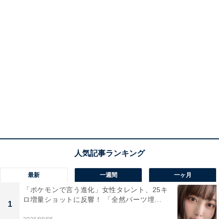
最新
一週間
一ヶ月
「ポケモンで言う進化」女性タレント、25キ
ロ増量ショットに反響！ 「全然パーツ埋...
1