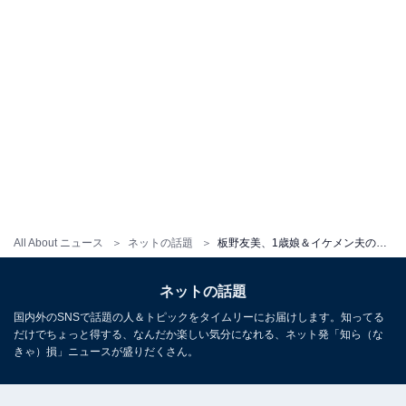
All About ニュース
ネットの話題
板野友美、1歳娘＆イケメン夫の顔出し家族ショット公開！ 「すでに可愛すぎる！！ホンマに天使」「もはや家族推し」
ネットの話題
国内外のSNSで話題の人＆トピックをタイムリーにお届けします。知ってる
だけでちょっと得する、なんだか楽しい気分になれる、ネット発「知ら（な
きゃ）損」ニュースが盛りだくさん。