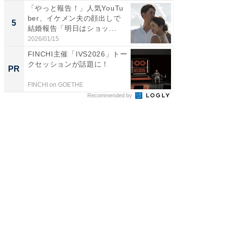
「やっと報告！」人気YouTu
「脳がバ
ber、イケメン夫の顔出しで
装姿が話
5
5
結婚報告「明日はショッ...
のお父さ
2026/01/15
2026/08/0
FINCHI主催「IVS2026」トー
GOETH
クセッションが話題に！
を組み
PR
PR
FINCHI on GOETHE
FINCHI o
Recommended by