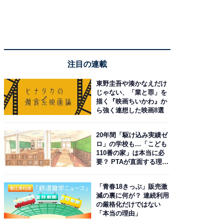
注目の連載
東野圭吾や湊かなえだけ
じゃない、「業と罪」を
描く『映画ちいかわ』か
ら強く連想した映画8選
20年間「駆け込み実績ゼ
ロ」の学校も…「こども
110番の家」は本当に必
要？ PTAが直面する理想
と現実
「青春18きっぷ」販売激
減の裏に何が？ 連続利用
の厳格化だけではない
「本当の理由」