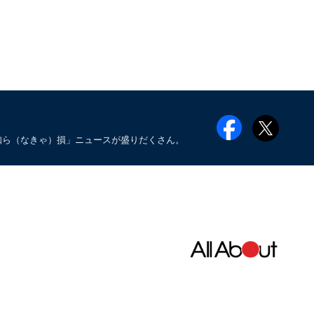
知ら（なきゃ）損」ニュースが盛りだくさん。