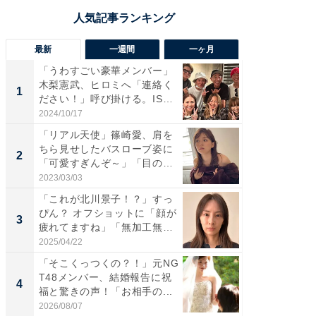
最新
一週間
一ヶ月
「うわすごい豪華メンバー」
「さす
木梨憲武、ヒロミへ「連絡く
は」高
1
1
ださい！」呼び掛ける。IS
災地を
S...
「カ...
2024/10/17
2026/08/0
「リアル天使」篠崎愛、肩を
「女の
ちら見せしたバスローブ姿に
介、バ
2
2
「可愛すぎんぞ～」「目の表
らのプレ
情...
愛...
2023/03/03
2026/08/0
「これが北川景子！？」すっ
「脚が
ぴん？ オフショットに「顔が
横川尚
3
3
疲れてますね」「無加工無
ムキな姿
表...
刃...
2025/04/22
2026/08/0
「そこくっつくの？！」元NG
「え、
T48メンバー、結婚報告に祝
芸人、2
4
4
福と驚きの声！「お相手の...
エットに
2026/08/07
2026/08/0