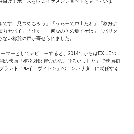
腰掛けてポーズを取るイケメンショットを見せていま
ぎです 見つめちゃう」「うゎーて声出たわ」「格好よ
壊力ヤバイ」「ひゃーー何なのその爆イケは」「バリク
みない称賛の声が寄せられました。
フォーマーとしてデビューすると、2014年からはEXILEの
公開の映画『植物図鑑 運命の恋、ひろいました』で映画初
ンブランド「ルイ・ヴィトン」のアンバサダーに就任する