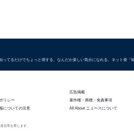
。知ってるだけでちょっと得する、なんだか楽しい気分になれる、ネット発「
広告掲載
ポリシー
著作権・商標・免責事項
報についての注意
All About ニュースについて
衆送信等を禁じます。