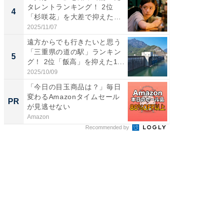
タレントランキング！ 2位
の30代
4
4
「杉咲花」を大差で抑えた1
グ！ 2
位...
2025/11/07
2026/08/0
遠方からでも行きたいと思う
「ファン
「三重県の道の駅」ランキン
ARTO
5
5
グ！ 2位「飯高」を抑えた1...
グ！ 2
2025/10/09
2026/08/0
「今日の目玉商品は？」毎日
GOETH
変わるAmazonタイムセール
を組み
PR
PR
が見逃せない
Amazon
FINCHI o
Recommended by