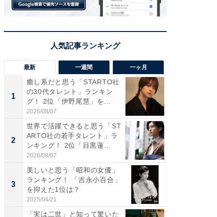
最新
一週間
一ヶ月
癒し系だと思う「STARTO社
癒し系だ
の30代タレント」ランキン
の若手
1
1
グ！ 2位「伊野尾慧」を...
グ！ 2
2026/08/07
2026/08/0
世界で活躍できると思う「ST
「パフ
ARTO社の若手タレント」ラ
思うST
2
2
ンキング！ 2位「目黒蓮...
ンキング
2026/08/07
2026/08/0
美しいと思う「昭和の女優」
ギャップ
ランキング！ 「吉永小百合」
RTO社
3
3
を抑えた1位は？
キング！
2025/04/21
2026/08/0
「実は二世」と知って驚いた
癒し系だ