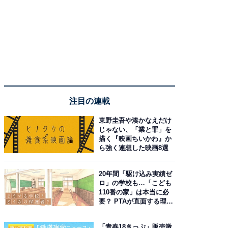
注目の連載
東野圭吾や湊かなえだけ
じゃない、「業と罪」を
描く『映画ちいかわ』か
ら強く連想した映画8選
20年間「駆け込み実績ゼ
ロ」の学校も…「こども
110番の家」は本当に必
要？ PTAが直面する理想
と現実
「青春18きっぷ」販売激