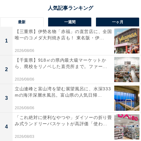
最新
一週間
一ヶ月
【三重県】伊勢名物「赤福」の直営店に、全国
唯一のコメダ大判焼き店も！ 東名阪・伊...
1
2026/08/06
【千葉県】918㎡の県内最大級マーケットか
ら、廃校をリノベした直売所まで。ファー...
2
2026/08/06
立山連峰と富山湾を望む展望風呂に、水深333
mの海洋深層水風呂。富山県の人気日帰...
3
2026/08/06
「これ絶対に便利なやつや」ダイソーの折り畳
み式ランドリーバスケットが高評価「使わ...
4
2026/08/03