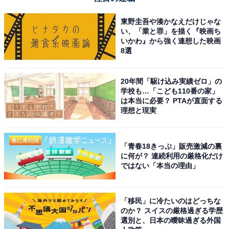
東野圭吾や湊かなえだけじゃな
い、「業と罪」を描く『映画ち
いかわ』から強く連想した映画
8選
20年間「駆け込み実績ゼロ」の
学校も…「こども110番の家」
は本当に必要？ PTAが直面する
理想と現実
「青春18きっぷ」販売激減の裏
に何が？ 連続利用の厳格化だけ
ではない「本当の理由」
「移民」に冷たいのはどっちな
のか？ スイスの厳格過ぎる学歴
選別と、日本の曖昧過ぎる外国