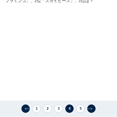
フラミンゴ」、2位「スカイピース」、1位は？
1
2
3
4
5