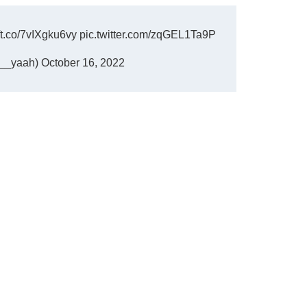
//t.co/7vIXgku6vy
pic.twitter.com/zqGEL1Ta9P
_yaah)
October 16, 2022