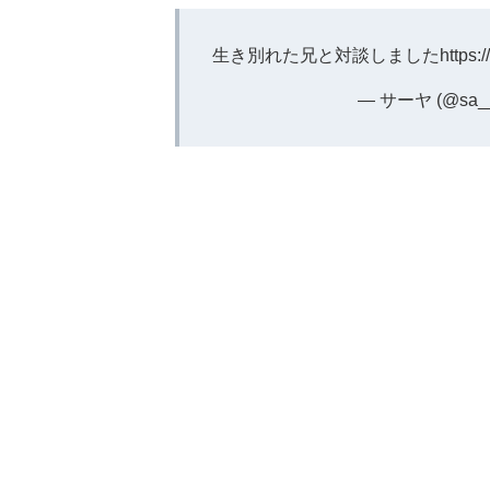
生き別れた兄と対談しました
https:
— サーヤ (@sa__