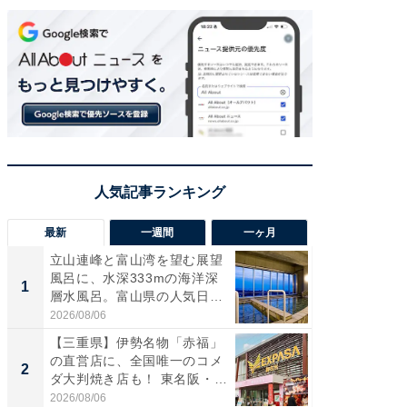
最新
一週間
一ヶ月
立山連峰と富山湾を望む展望
【兵庫
風呂に、水深333mの海洋深
ーメン
1
1
層水風呂。富山県の人気日
再現した
帰...
道...
2026/08/06
2026/08/0
【三重県】伊勢名物「赤福」
【三重
の直営店に、全国唯一のコメ
「鈴鹿天
2
2
ダ大判焼き店も！ 東名阪・
は100
伊...
2026/08/06
2026/08/0