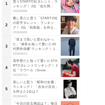
思うSTARTO社タレント」ラ
タレント
1
1
ンキング！ 2位「佐久間...
「井ノ原
2026/08/06
2026/08/0
癒し系だと思う「STARTO社
癒し系だ
の若手タレント」ランキン
の若手
2
2
グ！ 2位「松島聡」を抑え...
グ！ 2
2026/08/05
2026/08/0
「背まで高いと思わなかっ
ギャップ
た」“身長を知って驚いた40
RTO社
3
3
代男性俳優”ランキング！ 1...
キング！
2026/06/13
2026/08/0
高学歴だと知って驚いたSTA
「世界で
RTOタレントランキング！ 2
ARTO
4
4
位「ラウール（Snow...
グ！ 2
2025/07/13
2026/08/0
美しいと思う「昭和の女優」
身長を知
ランキング！ 「吉永小百合」
性俳優」
5
5
を抑えた1位は？
「鈴木
倒...
2025/04/21
2026/08/0
「今日の目玉商品は？」毎日
「え、