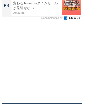
変わるAmazonタイムセール
の？」8
PR
PR
が見逃せない
場！Ama
Amazon
Amazon
Recommended by