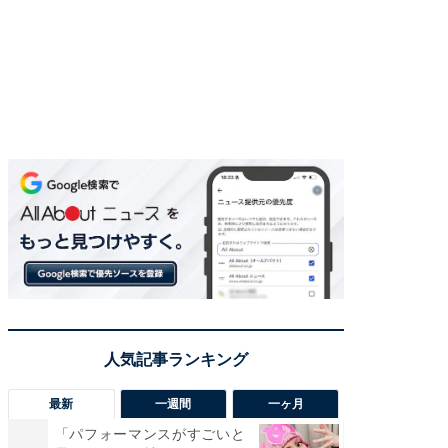
最新
一週間
一ヶ月
「パフォーマンスがすごいと
「癒し系