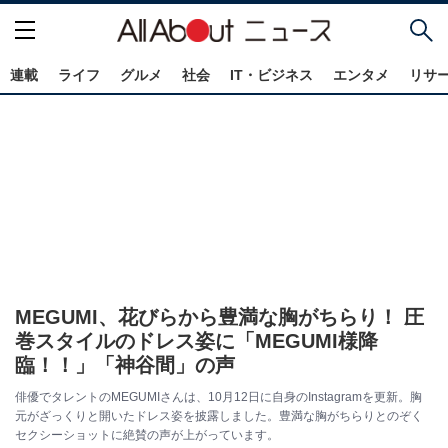
連載
ライフ
グルメ
社会
IT・ビジネス
エンタメ
リサ
MEGUMI、花びらから豊満な胸がちらり！ 圧
巻スタイルのドレス姿に「MEGUMI様降
臨！！」「神谷間」の声
俳優でタレントのMEGUMIさんは、10月12日に自身のInstagramを更新。胸
元がざっくりと開いたドレス姿を披露しました。豊満な胸がちらりとのぞく
セクシーショットに絶賛の声が上がっています。