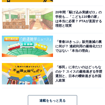
20年間「駆け込み実績ゼロ」の
学校も…「こども110番の家」
は本当に必要？ PTAが直面する
理想と現実
「青春18きっぷ」販売激減の裏
に何が？ 連続利用の厳格化だけ
ではない「本当の理由」
「移民」に冷たいのはどっちな
のか？ スイスの厳格過ぎる学歴
選別と、日本の曖昧過ぎる外国
人政策
連載をもっと見る