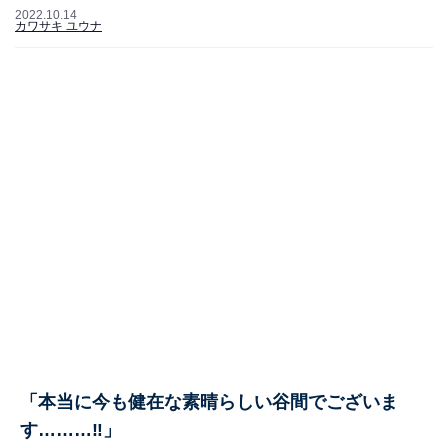
2022.10.14
カワサキ ユウナ
「本当に今も健在な素晴らしい谷間でございま
す………‼️」