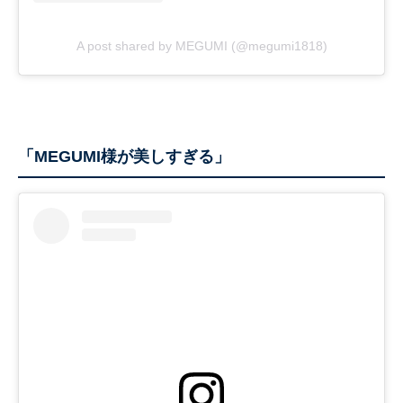
A post shared by MEGUMI (@megumi1818)
「MEGUMI様が美しすぎる」