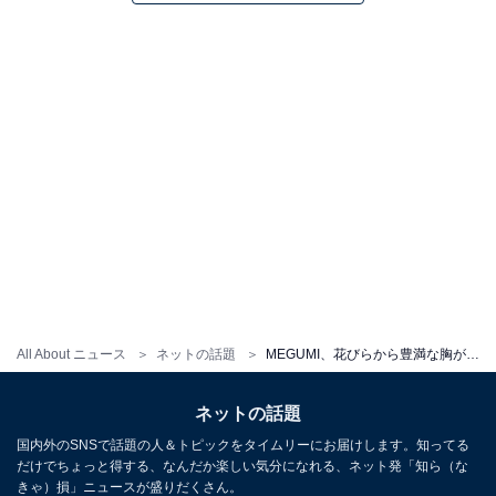
All About ニュース
ネットの話題
MEGUMI、花びらから豊満な胸がちらり！ 圧巻スタイルのドレス姿に「MEGUMI様降臨！！」「神谷間」の声
ネットの話題
国内外のSNSで話題の人＆トピックをタイムリーにお届けします。知ってる
だけでちょっと得する、なんだか楽しい気分になれる、ネット発「知ら（な
きゃ）損」ニュースが盛りだくさん。