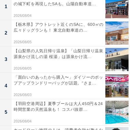
の城下町を再現したSAも。山陽自動車道...
1
2026/08/04
【栃木県】アウトレット近くのSAに、600㎡の
広々ドッグランも！ 東北自動車道の...
2
2026/08/05
【山梨県の人気日帰り温泉】「山梨日帰り温泉
源泉かけ流しの湯 桜湯」は源泉かけ流...
3
2026/08/05
「面白いのあったから購入〜」ダイソーのポッ
プアップランドリーバッグが話題。“さま...
4
2026/08/03
【羽田空港周辺】夏季プールは大人450円＆24
時間営業の天然温泉も！ コスパ抜群...
5
2026/08/04
カードローン地獄の人は、消費者金融が教えな