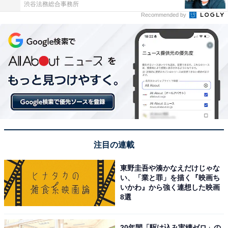
渋谷法務総合事務所
Recommended by
注目の連載
東野圭吾や湊かなえだけじゃな
い、「業と罪」を描く『映画ち
いかわ』から強く連想した映画
8選
20年間「駆け込み実績ゼロ」の