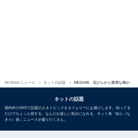
All About ニュース
ネットの話題
MEGUMI、花びらから豊満な胸がちらり！ 圧巻スタイルのドレス姿に「MEGUMI様降臨！！」「神谷間」の声
ネットの話題
国内外のSNSで話題の人＆トピックをタイムリーにお届けします。知ってる
だけでちょっと得する、なんだか楽しい気分になれる、ネット発「知ら（な
きゃ）損」ニュースが盛りだくさん。