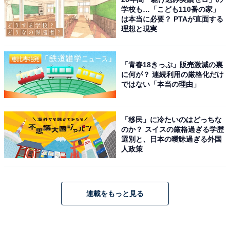
学校も…「こども110番の家」
は本当に必要？ PTAが直面する
理想と現実
「青春18きっぷ」販売激減の裏
に何が？ 連続利用の厳格化だけ
ではない「本当の理由」
「移民」に冷たいのはどっちな
のか？ スイスの厳格過ぎる学歴
選別と、日本の曖昧過ぎる外国
人政策
連載をもっと見る