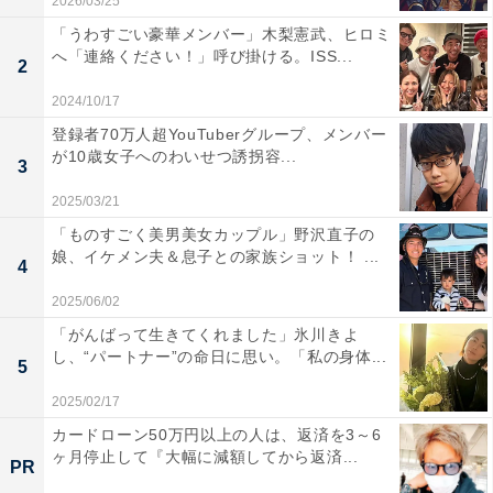
2026/03/25
「うわすごい豪華メンバー」木梨憲武、ヒロミ
へ「連絡ください！」呼び掛ける。ISS...
2
2024/10/17
登録者70万人超YouTuberグループ、メンバー
が10歳女子へのわいせつ誘拐容...
3
2025/03/21
「ものすごく美男美女カップル」野沢直子の
娘、イケメン夫＆息子との家族ショット！ ...
4
2025/06/02
「がんばって生きてくれました」氷川きよ
し、“パートナー”の命日に思い。「私の身体...
5
2025/02/17
カードローン50万円以上の人は、返済を3～6
ヶ月停止して『大幅に減額してから返済...
PR