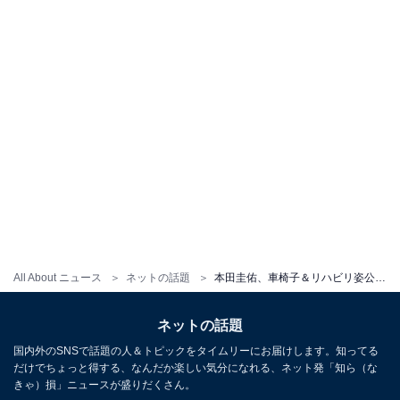
All About ニュース
ネットの話題
本田圭佑、車椅子＆リハビリ姿公開で応援の声殺到！ 「俺の夢はまた日本代表でケイスケホンダを見ること」
ネットの話題
国内外のSNSで話題の人＆トピックをタイムリーにお届けします。知ってる
だけでちょっと得する、なんだか楽しい気分になれる、ネット発「知ら（な
きゃ）損」ニュースが盛りだくさん。