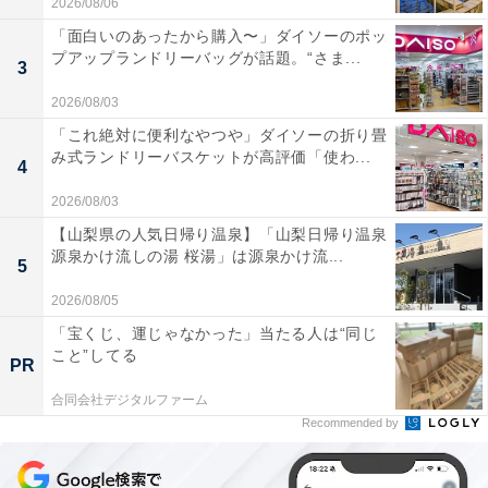
2026/08/06
「面白いのあったから購入〜」ダイソーのポッ
プアップランドリーバッグが話題。“さま...
3
2026/08/03
「これ絶対に便利なやつや」ダイソーの折り畳
み式ランドリーバスケットが高評価「使わ...
4
2026/08/03
【山梨県の人気日帰り温泉】「山梨日帰り温泉
源泉かけ流しの湯 桜湯」は源泉かけ流...
5
2026/08/05
「宝くじ、運じゃなかった」当たる人は“同じ
こと”してる
PR
合同会社デジタルファーム
Recommended by