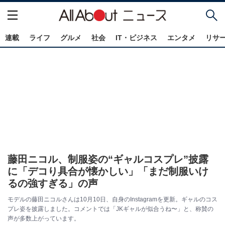
連載
ライフ
グルメ
社会
IT・ビジネス
エンタメ
リサ
藤田ニコル、制服姿の“ギャルコスプレ”披露
に「デコり具合が懐かしい」「まだ制服いけ
るの強すぎる」の声
モデルの藤田ニコルさんは10月10日、自身のInstagramを更新。ギャルのコス
プレ姿を披露しました。コメントでは「JKギャルが似合うね〜」と、称賛の
声が多数上がっています。