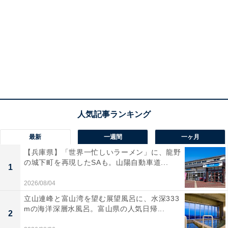
最新
一週間
一ヶ月
【兵庫県】「世界一忙しいラーメン」に、龍野
の城下町を再現したSAも。山陽自動車道...
1
2026/08/04
立山連峰と富山湾を望む展望風呂に、水深333
mの海洋深層水風呂。富山県の人気日帰...
2