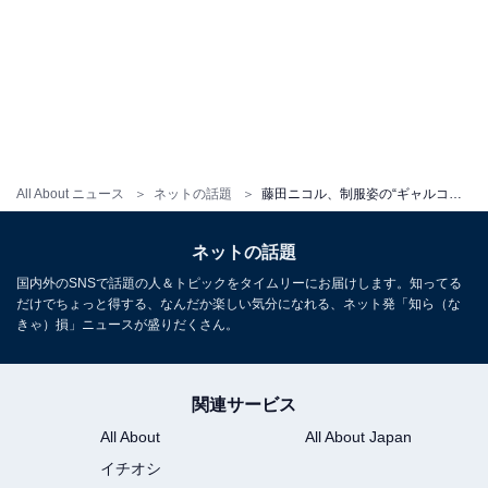
All About ニュース
ネットの話題
藤田ニコル、制服姿の“ギャルコスプレ”披露に「デコり具合が懐かしい」「まだ制服いけるの強すぎる」の声
ネットの話題
国内外のSNSで話題の人＆トピックをタイムリーにお届けします。知ってる
だけでちょっと得する、なんだか楽しい気分になれる、ネット発「知ら（な
きゃ）損」ニュースが盛りだくさん。
関連サービス
All About
All About Japan
イチオシ