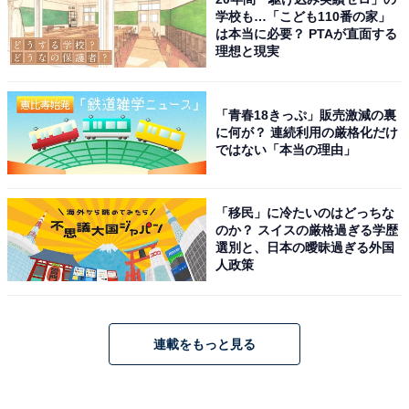
学校も…「こども110番の家」
は本当に必要？ PTAが直面する
理想と現実
「青春18きっぷ」販売激減の裏
に何が？ 連続利用の厳格化だけ
ではない「本当の理由」
「移民」に冷たいのはどっちな
のか？ スイスの厳格過ぎる学歴
選別と、日本の曖昧過ぎる外国
人政策
連載をもっと見る