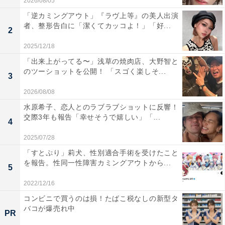
2026/08/05
「逆カミングアウト」『ラヴ上等』の美人出演
者、整形告白に「潔くてカッコよ！」「好...
2
2025/12/18
「出来上がってる〜」浅草の焼肉店、大野智と
のツーショットを公開！ 「スゴく楽しそ...
3
2026/08/08
水原希子、恋人とのラブラブショットに反響！
交際3年も報告「幸せそうで嬉しい」「...
4
2025/07/28
「すとぷり」莉犬、性別適合手術を受けたこと
を報告。性同一性障害カミングアウトから...
5
2022/12/16
コンビニで買うのは損！たばこ税なしの新型タ
バコが爆売れ中
PR