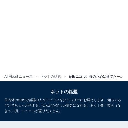
All About ニュース
ネットの話題
藤田ニコル、母のために建てた一軒家にスタジオを作ったと報告！ 「親孝行すごい」「自分のお金で車や家買えるのカッケー！！！」
ネットの話題
国内外のSNSで話題の人＆トピックをタイムリーにお届けします。知ってる
だけでちょっと得する、なんだか楽しい気分になれる、ネット発「知ら（な
きゃ）損」ニュースが盛りだくさん。