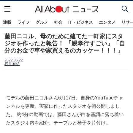
連載
ライフ
グルメ
社会
IT・ビジネス
エンタメ
リサ
藤田ニコル、母のために建てた一軒家にスタ
ジオを作ったと報告！ 「親孝行すごい」「自
分のお金で車や家買えるのカッケー！！！」
2022.06.22
石井 有紀
モデルの藤田ニコルさん6月17日、自身のYouTubeチャ
ンネルを更新。実家に作ったスタジオを初公開しまし
た。 約4分の動画では、藤田さんが白を基調に落ち着い
たスタジオ内を紹介。テーブルと椅子を片付け...