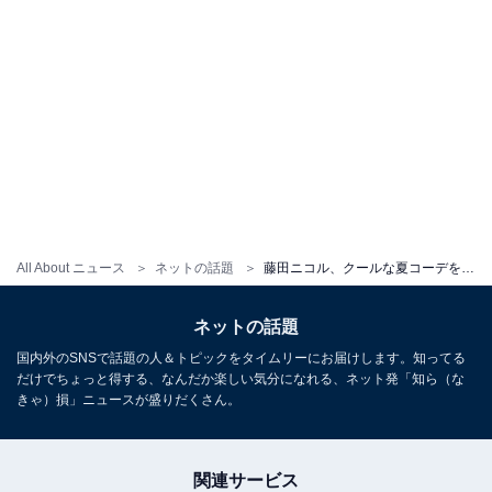
All About ニュース
ネットの話題
藤田ニコル、クールな夏コーデを披露！ 「スタイル良すぎ」「カッコかわゆい」
ネットの話題
国内外のSNSで話題の人＆トピックをタイムリーにお届けします。知ってる
だけでちょっと得する、なんだか楽しい気分になれる、ネット発「知ら（な
きゃ）損」ニュースが盛りだくさん。
関連サービス