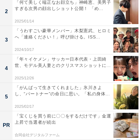
「何て美しく端正なお顔立ち」神崎恵、美男子
すぎる次男の顔出しショット公開！ 「め...
2
2025/01/14
「うわすごい豪華メンバー」木梨憲武、ヒロミ
へ「連絡ください！」呼び掛ける。ISS...
3
2024/10/17
「年々イケメン」サッカー日本代表・上田綺
世、モデル美人妻とのクリスマスショットに...
4
2025/12/26
「がんばって生きてくれました」氷川きよ
し、“パートナー”の命日に思い。「私の身体...
5
2025/02/17
「宝くじを買う前に〇〇をするだけです」金運
上昇で当選者が続出
PR
合同会社デジタルファーム