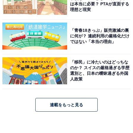
は本当に必要？ PTAが直面する
理想と現実
「青春18きっぷ」販売激減の裏
に何が？ 連続利用の厳格化だけ
ではない「本当の理由」
「移民」に冷たいのはどっちな
のか？ スイスの厳格過ぎる学歴
選別と、日本の曖昧過ぎる外国
人政策
連載をもっと見る