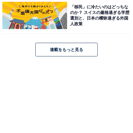
「移民」に冷たいのはどっちな
のか？ スイスの厳格過ぎる学歴
Photo credit：Pablo Larrain
選別と、日本の曖昧過ぎる外国
人政策
20歳で結婚して、6年後には実質的な別居生活が始ま
り、それから5年後に別居が公式に発表され、離婚が成
連載をもっと見る
立するまでさらに4年もの年月を要しました。その間、
チャールズ、ダイアナ双方の不倫が暴かれ、私たちはメ
ディアで報じられる新たな事実に驚がくしました。ダイ
アナにとってチャールズとの離婚は、イギリス王室の王
妃になる未来を放棄することであり、自分自身で未来を
切り開いていく大きな転換期となりました。