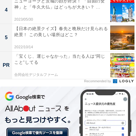
ニューヨークと茨城の顔が対決！ 「自由の女
神」と「牛久大仏」はどっちが大きい？ ...
4
Photo credit： Pablo Larrain
2023/05/30
【日本の絶景クイズ】春先と晩秋だけ見られる
36歳でピリオドを打ったダイアナの生涯を振り返ってみ
絶景！ この美しい場所はどこ？
5
ましょう。1979年、エリザベス女王主催のパーティでチ
2022/10/14
ャールズと再会したのをきっかけに、皇太子妃候補とし
「宝くじ、運じゃなかった」当たる人は“同じ
て注目され、ダイアナ・フィーバーが巻き起こりまし
こと”してる
PR
た。1981年2月24日、婚約が正式に発表され、7月29
日、ロンドンのセントポール大聖堂にて挙式。まるでお
合同会社デジタルファーム
Recommended by
とぎ話のようなロイヤルウェディングは、全世界で7億5
千万人もの人々が視聴したといわれます。
1987年頃から夫妻の住まいであるケンジントン宮殿で
は、チャールズの不在が常態化し、1992年12月、チャー
ルズ、ダイアナ両者が別居に合意したことが発表されま
した。1996年8月28日、離婚が成立。2人の王子の親権は