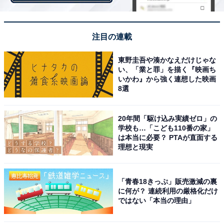
両者が平等に持つことになり、ケンジントン宮殿に住み
続けることで合意しました。離婚後も王室の一員とし
注目の連載
て、プリンセス・オブ・ウェールズの称号を保持し、地
雷やエイズなどに関する慈善活動を通して、社会に大き
東野圭吾や湊かなえだけじゃな
な変化を起こし、政治さえも動かしました。
い、「業と罪」を描く『映画ち
いかわ』から強く連想した映画
8選
20年間「駆け込み実績ゼロ」の
学校も…「こども110番の家」
は本当に必要？ PTAが直面する
理想と現実
「青春18きっぷ」販売激減の裏
に何が？ 連続利用の厳格化だけ
ではない「本当の理由」