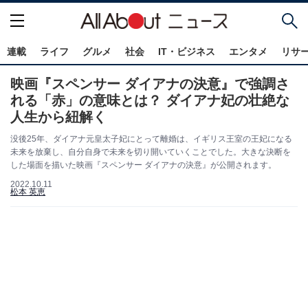
連載
ライフ
グルメ
社会
IT・ビジネス
エンタメ
リサ
映画『スペンサー ダイアナの決意』で強調さ
れる「赤」の意味とは？ ダイアナ妃の壮絶な
人生から紐解く
没後25年、ダイアナ元皇太子妃にとって離婚は、イギリス王室の王妃になる
未来を放棄し、自分自身で未来を切り開いていくことでした。大きな決断を
した場面を描いた映画『スペンサー ダイアナの決意』が公開されます。
2022.10.11
松本 英恵