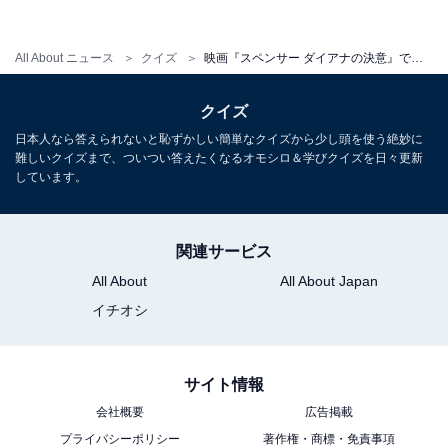
All About ニュース
クイズ
映画『スペンサー ダイアナの決意』で強調される「赤」の意味とは？ ダイアナ妃の壮絶な人生から紐解く
クイズ
日本人なら答えられないと恥ずかしい簡単なクイズから少し頭を使う絶妙に
難しいクイズまで、ついつい答えたくなるオモシロ＆学びクイズを日々更新
しています。
関連サービス
離婚を決意をした1991年のクリスマス
All About
All About Japan
イチオシ
本作の舞台は、1991年のクリスマス。不倫や離婚の噂が
飛び交う中、エリザベス女王の私邸サンドリンガム・ハ
ウスに、クリスマスを祝う王族が集まり、ダイアナも12
サイト情報
月24日から26日までの3日間を過ごします。
会社概要
広告掲載
プライバシーポリシー
著作権・商標・免責事項