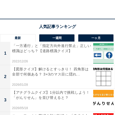
と称えられています。
華やかな結婚、そして離婚。ダイアナ妃が歩んで
きた人生
最新
一週間
一ヶ月
「一方通行」と「指定方向外進行禁止」正しい
標識はどっち？【道路標識クイズ】
1
2022/12/26
【図形クイズ】解けるとすっきり！ 四角形は
全部で何個ある？ 3×3のマス目に隠れ...
2
2026/01/28
【アナグラムクイズ】1分以内で挑戦しよう！
「がんりせん」を並び替えると？
3
2026/05/18