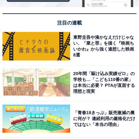
【おすすめ記事】
・
英王室は「黒」を採用。「ブラックフォーマル」に合わ
注目の連載
せるマスク色は、何色が正解カラー？
・
東野圭吾や湊かなえだけじゃな
い、「業と罪」を描く『映画ち
ハンカチやマスクの色、ストッキング…喪服の意外と細
いかわ』から強く連想した映画
かい小物マナー
8選
・
アンミカの「白って200色あんねん」は本当？ 人が識別
20年間「駆け込み実績ゼロ」の
できるのは何色まで？【カラーコーディネーターが解
学校も…「こども110番の家」
は本当に必要？ PTAが直面する
説】
理想と現実
・
医師の手術着の色はなぜ「青」や「緑」なの？白衣では
「青春18きっぷ」販売激減の裏
ない理由は？【色彩学の観点から解説】
に何が？ 連続利用の厳格化だけ
・
ではない「本当の理由」
“ガラス瓶ポカリ”の水色はなぜこんなに清涼感がある？