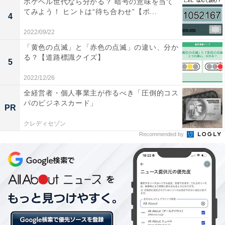
ポケベル世代なら分かる？ 暗号の意味を当て
はじめ全員が黒いマスクをつけました。
てみよう！ ヒントは“待ち合わせ”【ポ...
4
今回、エリザベス女王の国葬に際して宿泊先となったロ
2022/09/22
ンドンの名門ホテル「クラリッジズ」では、両陛下の警
「黄色の点滅」と「赤色の点滅」の違い、分か
る？【道路標識クイズ】
備を担当するSPは白い不織布マスクをつけて待機してい
5
ました。2022年2月、イギリスでは新型コロナウイルス
2022/12/26
の規制が撤廃されたため、マスクをつける人はほとんど
全経営者・個人事業主が作るべき「圧倒的コス
いません。おそらく、SPたちは日本の皇室にならって白
パのビジネスカード」
PR
いマスクをつけたのでしょう。日英両国の配慮がうかが
クレディセゾン
える印象的なシーンが見られました。
Recommended by
＞（次のページ）日本でも、葬儀に出るときは「黒マス
ク」が正解？