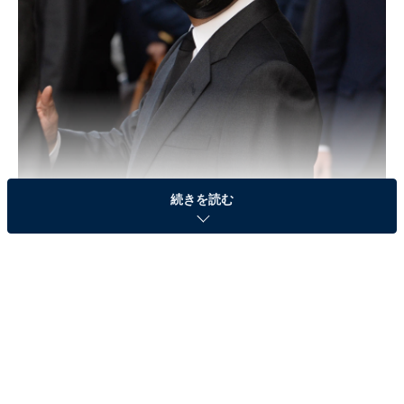
続きを読む
写真：Mark Stewart/Camera Press/アフロ
天皇皇后両陛下がエリザベス女王の国葬に出席され、
「マスクの色」に注目が集まりました。9月17日に皇