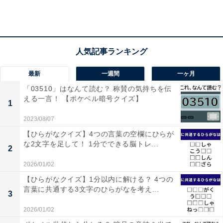
別れをすると、同日夜、帰国の途に。9月20日、羽田空
港の貴賓室にて秋篠宮殿下ご夫妻、イギリス大使などの
お迎えを受けたとき、両陛下は白い不織布マスクをつけ
ていました。
最新
一週間
一ヶ月
両陛下の「黒いマスク」、イギリスSPの「白いマ
「03510」はなんて読む？ 称賛の気持ちを伝
える一言！ 【ポケベル暗号クイズ】
スク」
1
2023/08/07
両陛下が英国で黒いマスクにつけかえたのは、2021年4
【ひらがなクイズ】4つの言葉の空欄にひらが
月17日に行われたフィリップ王配の葬儀にならったので
な2文字を足して！ 1分でできる脳トレ...
2
はないでしょうか。このときの葬儀はパンデミック対策
2026/01/02
への配慮もあり、参列者は近親者30人のみに限られまし
【ひらがなクイズ】1分以内に解ける？ 4つの
た。葬列の行進は屋外なのでノーマスク、葬儀が執り行
言葉に共通する3文字のひらがなを考え...
3
われたセント・ジョージ礼拝堂では、マスク着用とソー
2026/01/02
シャルディスタンスが義務付けられ、エリザベス女王を