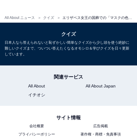
All About ニュース
クイズ
エリザベス女王の国葬での「マスクの色」事情を振り返る。日本でも葬儀では「黒マスク」が好ましいのか
クイズ
日本人なら答えられないと恥ずかしい簡単なクイズから少し頭を使う絶妙に
難しいクイズまで、ついつい答えたくなるオモシロ＆学びクイズを日々更新
しています。
関連サービス
All About
All About Japan
イチオシ
サイト情報
会社概要
広告掲載
プライバシーポリシー
著作権・商標・免責事項