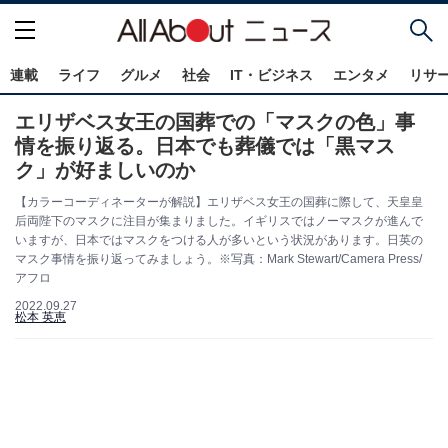
連載
ライフ
グルメ
社会
IT・ビジネス
エンタメ
リサ
エリザベス女王の国葬での「マスクの色」事
情を振り返る。日本でも葬儀では「黒マス
ク」が好ましいのか
【カラーコーディネーターが解説】エリザベス女王の国葬に際して、天皇皇
后両陛下のマスクに注目が集まりました。イギリスではノーマスクが進んで
いますが、日本ではマスクをつける人が多いという状況があります。日英の
マスク事情を振り返ってみましょう。※写真：Mark Stewart/Camera Press/
アフロ
2022.09.27
松本 英恵