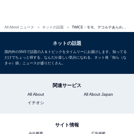
All About ニュース
ネットの話題
TWICE・モモ、デコルテあらわ＆胸元ちらりなキャミ姿に「かっこいいし可愛い」「オシャレねぇ」と反響！
ネットの話題
国内外のSNSで話題の人＆トピックをタイムリーにお届けします。知ってる
だけでちょっと得する、なんだか楽しい気分になれる、ネット発「知ら（な
きゃ）損」ニュースが盛りだくさん。
関連サービス
All About
All About Japan
イチオシ
サイト情報
会社概要
広告掲載