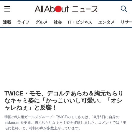
連載
ライフ
グルメ
社会
IT・ビジネス
エンタメ
リサ
TWICE・モモ、デコルテあらわ＆胸元ちらり
なキャミ姿に「かっこいいし可愛い」「オシ
ャレねぇ」と反響！
韓国の9人組ガールズグループ・TWICEのモモさんは、10月6日に自身の
Instagramを更新。胸元ちらりなキャミ姿を披露しました。コメントでは「モ
モに乾杯」と、称賛の声が多数上がっています。