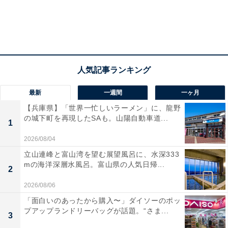
最新
一週間
一ヶ月
【兵庫県】「世界一忙しいラーメン」に、龍野
の城下町を再現したSAも。山陽自動車道...
1
2026/08/04
立山連峰と富山湾を望む展望風呂に、水深333
mの海洋深層水風呂。富山県の人気日帰...
2
2026/08/06
「面白いのあったから購入〜」ダイソーのポッ
プアップランドリーバッグが話題。“さま...
3