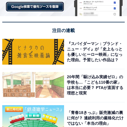
注目の連載
『スパイダーマン：ブランド・
ニュー・デイ』が「史上もっと
も優しいヒーロー映画」になっ
た理由。予習したい作品は？
20年間「駆け込み実績ゼロ」の
学校も…「こども110番の家」
は本当に必要？ PTAが直面する
理想と現実
「青春18きっぷ」販売激減の裏
に何が？ 連続利用の厳格化だけ
ではない「本当の理由」