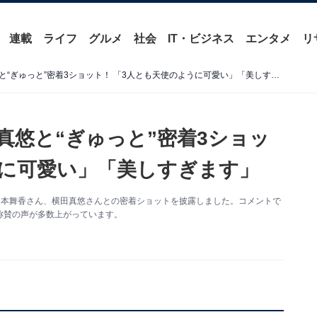
連載
ライフ
グルメ
社会
IT・ビジネス
エンタメ
リ
橋本環奈、山本舞香＆横田真悠と“ぎゅっと”密着3ショット！ 「3人とも天使のように可愛い」「美しすぎます」
真悠と“ぎゅっと”密着3ショッ
うに可愛い」「美しすぎます」
優の山本舞香さん、横田真悠さんとの密着ショットを披露しました。コメントで
称賛の声が多数上がっています。