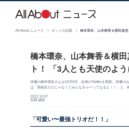
All About ニュース
ネットの話題
橋本環奈、山本舞香＆横田
ト！ 「3人とも天使のよ
俳優の橋本環奈さんは10月6日、自身のTwitterを更新。俳
は「高校生だけじゃなくてみんなきゃーってなるよ！！」と、
2022.10.07
吉岡 誠悦
「可愛い〜最強トリオだ！！」