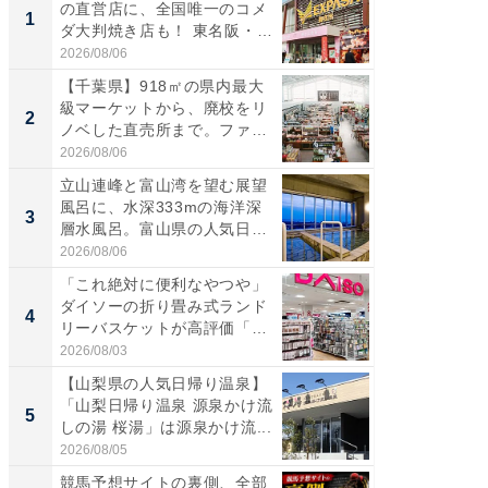
の直営店に、全国唯一のコメ
ーメン
1
1
ダ大判焼き店も！ 東名阪・
再現した
伊...
道...
2026/08/06
2026/08/0
【千葉県】918㎡の県内最大
【三重
級マーケットから、廃校をリ
「鈴鹿天
2
2
ノベした直売所まで。ファ
は100
ー...
2026/08/06
2026/08/0
立山連峰と富山湾を望む展望
ステラ
風呂に、水深333mの海洋深
詰め放題
3
3
層水風呂。富山県の人気日
00円で「
帰...
2026/08/06
2026/08/0
「これ絶対に便利なやつや」
「ミニオ
ダイソーの折り畳み式ランド
ッグ！ 
4
4
リーバスケットが高評価「使
ど、夏限
わ...
2026/08/03
2026/08/0
【山梨県の人気日帰り温泉】
【埼玉
「山梨日帰り温泉 源泉かけ流
「行田天
5
5
しの湯 桜湯」は源泉かけ流...
は和の
が...
2026/08/05
2026/08/0
競馬予想サイトの裏側、全部
競馬予