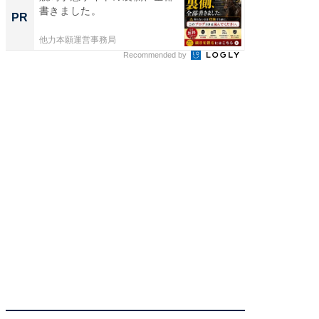
書きました。
書きま
PR
PR
他力本願運営事務局
他力本願
Recommended by