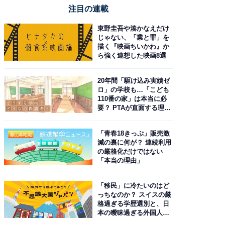
注目の連載
東野圭吾や湊かなえだけ
じゃない、「業と罪」を
描く『映画ちいかわ』か
ら強く連想した映画8選
20年間「駆け込み実績ゼ
ロ」の学校も…「こども
110番の家」は本当に必
要？ PTAが直面する理想
と現実
「青春18きっぷ」販売激
減の裏に何が？ 連続利用
の厳格化だけではない
「本当の理由」
「移民」に冷たいのはど
っちなのか？ スイスの厳
格過ぎる学歴選別と、日
本の曖昧過ぎる外国人政
策