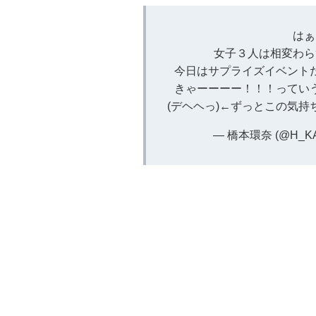
はぁ
女子３人は相変わら
今日はサプライズイベント
きゃーーーー！！！っていう
(デヘヘっ)←ずっとこの気持
— 橋本環奈 (@H_KA