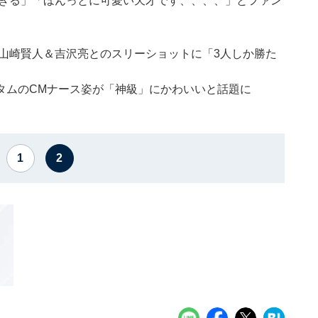
すぎる」「ほんっとに可愛い天才です、、、、」とファン
山崎賢人＆吉沢亮とのスリーショットに「3人しか勝た
タムのCMナース姿が「神級」にかわいいと話題に
1
2