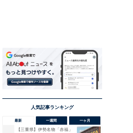
最新
一週間
一ヶ月
【三重県】伊勢名物「赤福」
【兵庫