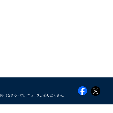
知ら（なきゃ）損」ニュースが盛りだくさん。