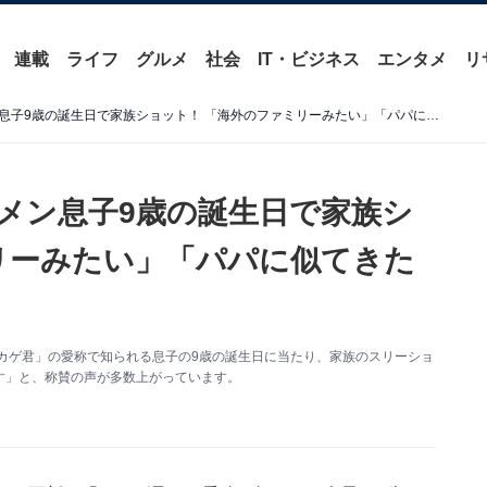
連載
ライフ
グルメ
社会
IT・ビジネス
エンタメ
リ
中尾明慶＆仲里依紗、イケメン息子9歳の誕生日で家族ショット！ 「海外のファミリーみたい」「パパに似てきたね」
メン息子9歳の誕生日で家族シ
リーみたい」「パパに似てきた
。「トカゲ君」の愛称で知られる息子の9歳の誕生日に当たり、家族のスリーショ
す」と、称賛の声が多数上がっています。