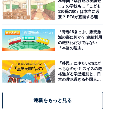
20年間「駆け込み実績ゼ
ロ」の学校も…「こども
110番の家」は本当に必
要？ PTAが直面する理想
と現実
「青春18きっぷ」販売激
減の裏に何が？ 連続利用
の厳格化だけではない
「本当の理由」
「移民」に冷たいのはど
っちなのか？ スイスの厳
格過ぎる学歴選別と、日
本の曖昧過ぎる外国人政
策
連載をもっと見る