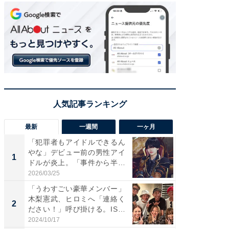
最新
一週間
一ヶ月
「犯罪者もアイドルできるん
「さす
やな」デビュー前の男性アイ
は」高
1
1
ドルが炎上。「事件から半年
災地を
も...
「カ...
2026/03/25
2026/08/0
「うわすごい豪華メンバー」
「女の
木梨憲武、ヒロミへ「連絡く
介、バ
2
2
ださい！」呼び掛ける。IS
らのプレ
S...
愛...
2024/10/17
2026/08/0