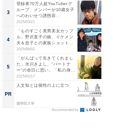
登録者70万人超YouTuberグ
「脚が
ループ、メンバーが10歳女子
横川尚
3
3
へのわいせつ誘拐容...
ムキな姿
刃...
2025/03/21
2026/08/0
「ものすごく美男美女カップ
「え、
ル」野沢直子の娘、イケメン
芸人、2
4
4
夫＆息子との家族ショット！
エットに
...
2025/06/02
2026/08/0
「がんばって生きてくれまし
「脳がバ
た」氷川きよし、“パートナ
装姿が話
5
5
ー”の命日に思い。「私の身
のお父さ
体...
2025/02/17
2026/08/0
人文知とは個性の上に立つ
人文知
PR
PR
國學院大學
國學院大
Recommended by