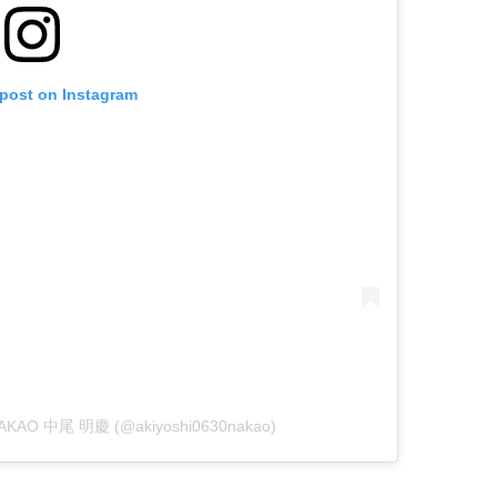
 post on Instagram
 NAKAO 中尾 明慶 (@akiyoshi0630nakao)