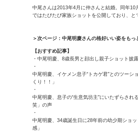
中尾さんは2013年4月に仲さんと結婚。同年10月
ではたびたび家族ショットを公開しており、と
＞次ページ：中尾明慶さんの格好いい姿をもっ
【おすすめ記事】
・
中尾明慶、8歳長男と顔出し親子ショット披露
・
中尾明慶、イケメン息子“トカゲ君”とのツーシ
くり！！」
・
中尾明慶、息子の“生意気坊主”にいたずらされ
笑」の声
・
中尾明慶、34歳誕生日に28年前の幼少期ショ
感」