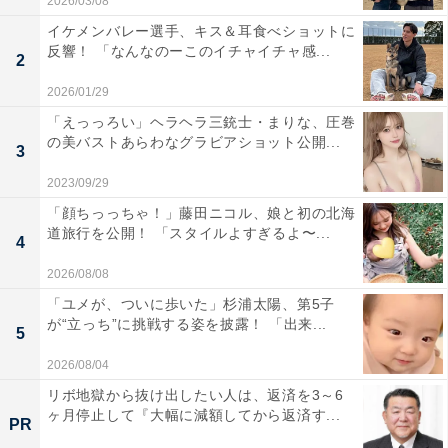
2026/03/08
イケメンバレー選手、キス＆耳食べショットに
反響！ 「なんなのーこのイチャイチャ感...
2
2026/01/29
「えっっろい」ヘラヘラ三銃士・まりな、圧巻
の美バストあらわなグラビアショット公開...
3
2023/09/29
「顔ちっっちゃ！」藤田ニコル、娘と初の北海
道旅行を公開！ 「スタイルよすぎるよ〜...
4
2026/08/08
「ユメが、ついに歩いた」杉浦太陽、第5子
が“立っち”に挑戦する姿を披露！ 「出来...
5
2026/08/04
リボ地獄から抜け出したい人は、返済を3～6
ヶ月停止して『大幅に減額してから返済す...
PR