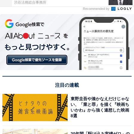
渋谷法務総合事務所
Recommended by
注目の連載
東野圭吾や湊かなえだけじゃな
い、「業と罪」を描く『映画ち
いかわ』から強く連想した映画
8選
20年間「駆け込み実績ゼロ」の