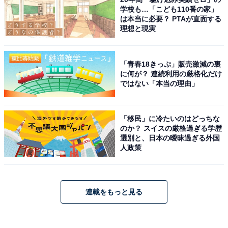
学校も…「こども110番の家」
は本当に必要？ PTAが直面する
理想と現実
「青春18きっぷ」販売激減の裏
に何が？ 連続利用の厳格化だけ
ではない「本当の理由」
「移民」に冷たいのはどっちな
のか？ スイスの厳格過ぎる学歴
選別と、日本の曖昧過ぎる外国
人政策
連載をもっと見る