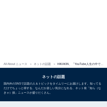
All About ニュース
ネットの話題
HIKAKIN、「YouTube人生の中で1番大きい企画」動画をヒカルから“指摘”受け非公開へ「公開して欲しい」の声が続出
ネットの話題
国内外のSNSで話題の人＆トピックをタイムリーにお届けします。知ってる
だけでちょっと得する、なんだか楽しい気分になれる、ネット発「知ら（な
きゃ）損」ニュースが盛りだくさん。