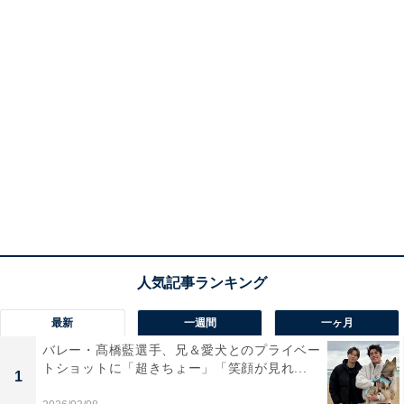
最新
一週間
一ヶ月
バレー・髙橋藍選手、兄＆愛犬とのプライベー
トショットに「超きちょー」「笑顔が見れ...
1