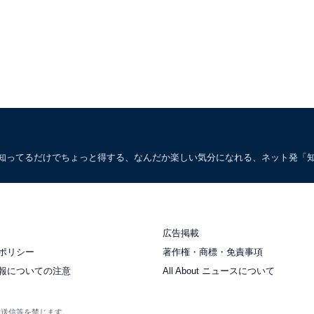
。知ってるだけでちょっと得する、なんだか楽しい気分になれる、ネット発「
広告掲載
ポリシー
著作権・商標・免責事項
報についての注意
All About ニュースについて
衆送信等を禁じます。