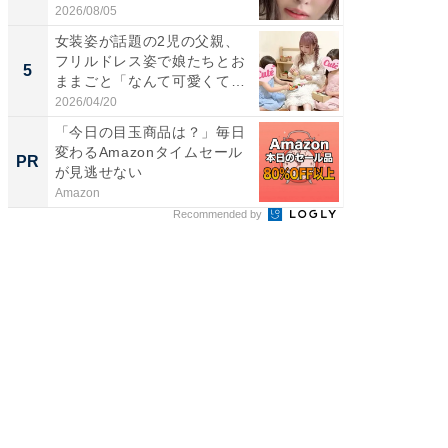
刃...
2026/08/05
2026/08/0
女装姿が話題の2児の父親、
「2人と
フリルドレス姿で娘たちとお
團十郎
5
5
ままごと「なんて可愛くて平
「後ろ
和...
「...
2026/04/20
2026/08/0
「今日の目玉商品は？」毎日
森永乳
変わるAmazonタイムセール
「太り
PR
PR
が見逃せない
のカギ
Amazon
森永乳業
Recommended by