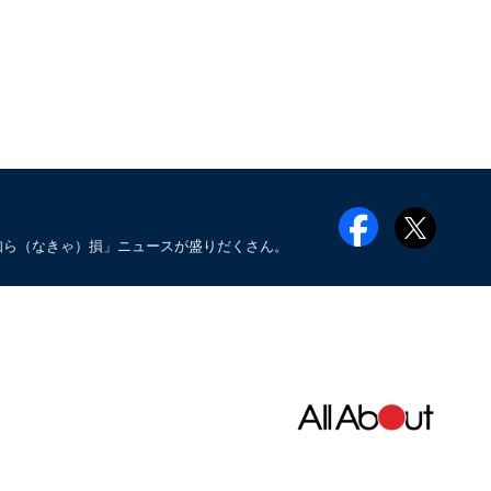
知ら（なきゃ）損」ニュースが盛りだくさん。