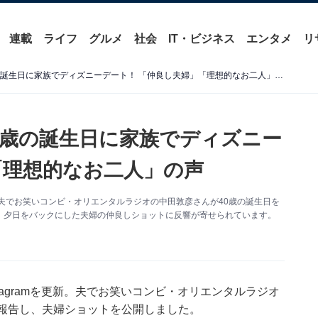
連載
ライフ
グルメ
社会
IT・ビジネス
エンタメ
リ
福田萌、夫・中田敦彦の40歳の誕生日に家族でディズニーデート！ 「仲良し夫婦」「理想的なお二人」の声
0歳の誕生日に家族でディズニー
「理想的なお二人」の声
更新。夫でお笑いコンビ・オリエンタルラジオの中田敦彦さんが40歳の誕生日を
。夕日をバックにした夫婦の仲良しショットに反響が寄せられています。
tagramを更新。夫でお笑いコンビ・オリエンタルラジオ
を報告し、夫婦ショットを公開しました。