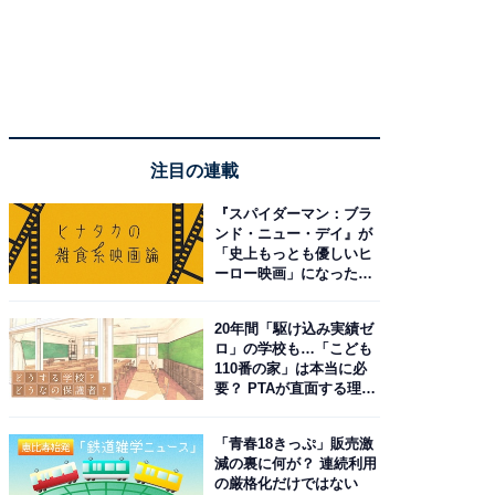
注目の連載
『スパイダーマン：ブラ
ンド・ニュー・デイ』が
「史上もっとも優しいヒ
ーロー映画」になった理
由。予習したい作品は？
20年間「駆け込み実績ゼ
ロ」の学校も…「こども
110番の家」は本当に必
要？ PTAが直面する理想
と現実
「青春18きっぷ」販売激
減の裏に何が？ 連続利用
の厳格化だけではない