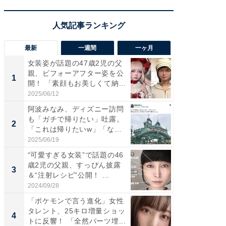
最新
一週間
一ヶ月
女装姿が話題の47歳2児の父
「さす
親、ビフォーアフター姿を公
は」高
1
1
開！ 「素顔もお美しくて納...
災地を
「カ...
2025/06/12
2026/08/0
阿波みなみ、ディズニー訪問
「女の
も「ガチで帰りたい」吐露。
介、バ
2
2
「これは帰りたいw」「なん
らのプレ
ち...
愛...
2025/06/19
2026/08/0
“可愛すぎる女装”で話題の46
「好感
歳2児の父親、すっぴん披露
や、“マ
3
3
＆“注射レシピ”公開！ ...
画変更
財...
2024/09/28
2026/07/3
「ポケモンで言う進化」女性
「脚が
タレント、25キロ増量ショッ
横川尚
4
4
トに反響！ 「全然パーツ埋...
ムキな姿