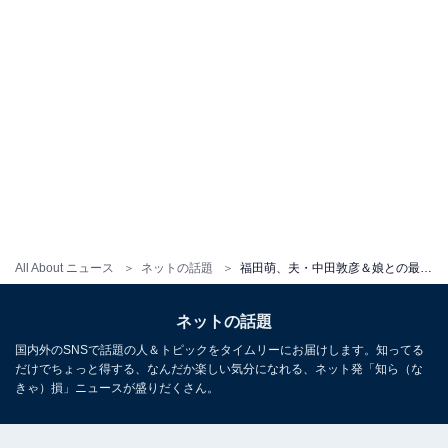
All About ニュース
ネットの話題
福田萌、夫・中田敦彦＆娘との最新家族ショット公開！ 「幸せだなぁ」「益々、素敵な萌さん」と反響
ネットの話題
国内外のSNSで話題の人＆トピックをタイムリーにお届けします。知ってる
だけでちょっと得する、なんだか楽しい気分になれる、ネット発「知ら（な
きゃ）損」ニュースが盛りだくさん。