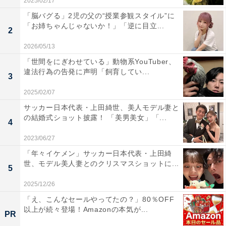
2025/02/17
「脳バグる」2児の父の“授業参観スタイル”に
「お姉ちゃんじゃないか！」「逆に目立...
2
2026/05/13
「世間をにぎわせている」動物系YouTuber、
違法行為の告発に声明「飼育してい...
3
2025/02/07
サッカー日本代表・上田綺世、美人モデル妻と
の結婚式ショット披露！ 「美男美女」「...
4
2023/06/27
「年々イケメン」サッカー日本代表・上田綺
世、モデル美人妻とのクリスマスショットに...
5
2025/12/26
「え、こんなセールやってたの？」80％OFF
以上が続々登場！Amazonの本気が...
PR