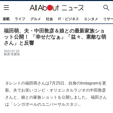
連載
ライフ
グルメ
社会
IT・ビジネス
エンタメ
リサ
福田萌、夫・中田敦彦＆娘との最新家族ショ
ット公開！ 「幸せだなぁ」「益々、素敵な萌
さん」と反響
2022.07.26
橋酒 瑛麗瑠
タレントの福田萌さんは7月25日、自身のInstagramを更
新。夫でお笑いコンビ・オリエンタルラジオの中田敦彦
さんと、娘との家族ショットを公開しました。 福田さん
は「シンガポールのユニバーサルスタジ...