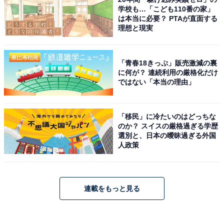
学校も…「こども110番の家」
は本当に必要？ PTAが直面する
理想と現実
「青春18きっぷ」販売激減の裏
に何が？ 連続利用の厳格化だけ
ではない「本当の理由」
「移民」に冷たいのはどっちな
のか？ スイスの厳格過ぎる学歴
選別と、日本の曖昧過ぎる外国
人政策
連載をもっと見る