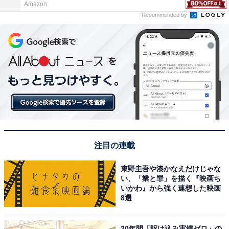
Amazon
Recommended by
注目の連載
東野圭吾や湊かなえだけじゃな
い、「業と罪」を描く『映画ち
いかわ』から強く連想した映画
8選
20年間「駆け込み実績ゼロ」の