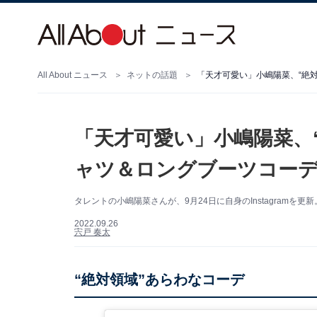
All About ニュース
ネットの話題
「天才可愛い」小嶋陽菜、“絶
「天才可愛い」小嶋陽菜、
ャツ＆ロングブーツコーデ
タレントの小嶋陽菜さんが、9月24日に自身のInstagramを
2022.09.26
宍戸 奏太
“絶対領域”あらわなコーデ