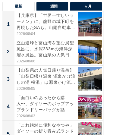
最新
一週間
一ヶ月
【兵庫県】「世界一忙しいラ
【兵庫
ーメン」に、龍野の城下町を
ーメン
1
1
再現したSAも。山陽自動車
再現した
道...
道...
2026/08/04
2026/08/0
立山連峰と富山湾を望む展望
【三重
風呂に、水深333mの海洋深
「鈴鹿天
2
2
層水風呂。富山県の人気日
は100
帰...
2026/08/06
2026/08/0
【山梨県の人気日帰り温泉】
ステラ
「山梨日帰り温泉 源泉かけ流
詰め放題
3
3
しの湯 桜湯」は源泉かけ流...
00円で「
2026/08/05
2026/08/0
「面白いのあったから購
「ミニオ
入〜」ダイソーのポップアッ
ッグ！ 
4
4
プランドリーバッグが話
ど、夏限
題。“さま...
2026/08/03
2026/08/0
「これ絶対に便利なやつや」
【埼玉
ダイソーの折り畳み式ランド
「行田天
5
5