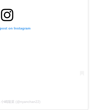
 post on Instagram
 by 小嶋陽菜 (@nyanchan22)