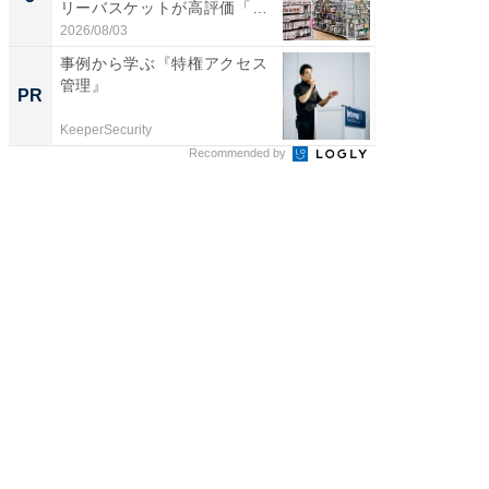
リーバスケットが高評価「使
は和の
わ...
が...
2026/08/03
2026/08/0
事例から学ぶ『特権アクセス
事例か
管理』
管理』
PR
PR
KeeperSecurity
KeeperSec
Recommended by