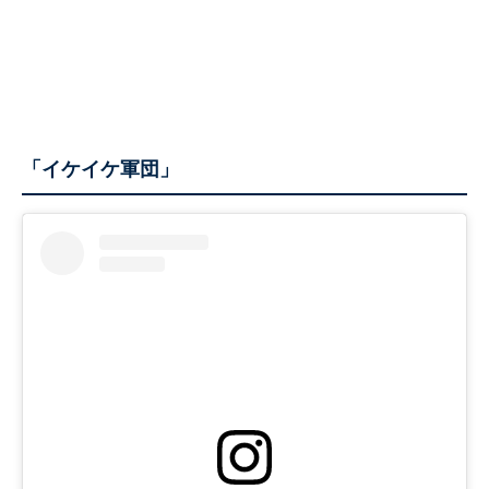
「イケイケ軍団」