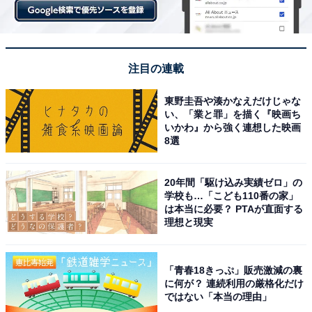
注目の連載
東野圭吾や湊かなえだけじゃな
い、「業と罪」を描く『映画ち
いかわ』から強く連想した映画
8選
20年間「駆け込み実績ゼロ」の
学校も…「こども110番の家」
は本当に必要？ PTAが直面する
理想と現実
「青春18きっぷ」販売激減の裏
に何が？ 連続利用の厳格化だけ
ではない「本当の理由」