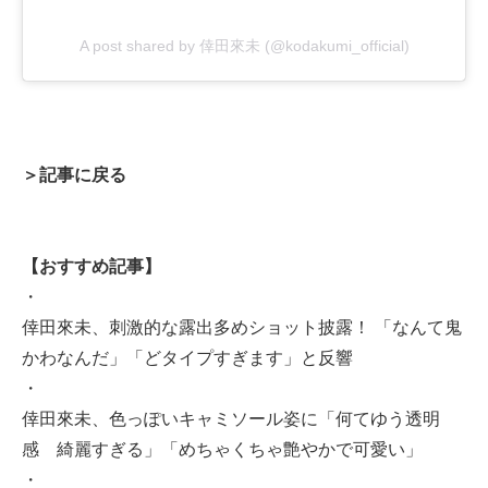
A post shared by 倖田來未 (@kodakumi_official)
＞記事に戻る
【おすすめ記事】
・
倖田來未、刺激的な露出多めショット披露！ 「なんて鬼
かわなんだ」「どタイプすぎます」と反響
・
倖田來未、色っぽいキャミソール姿に「何てゆう透明
感 綺麗すぎる」「めちゃくちゃ艶やかで可愛い」
・