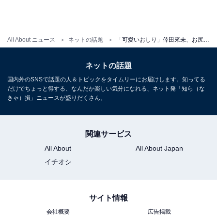
All About ニュース
ネットの話題
「可愛いおしり」倖田來未、お尻あらわなセクシーショットに「かっこ良すぎる」「お尻も美しい女神様」
ネットの話題
国内外のSNSで話題の人＆トピックをタイムリーにお届けします。知ってる
だけでちょっと得する、なんだか楽しい気分になれる、ネット発「知ら（な
きゃ）損」ニュースが盛りだくさん。
関連サービス
All About
All About Japan
イチオシ
サイト情報
会社概要
広告掲載