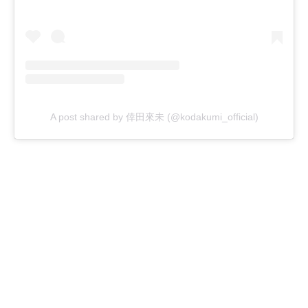
A post shared by 倖田來未 (@kodakumi_official)