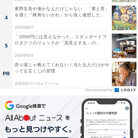
東野圭吾や湊かなえだけじゃない、「業と罪」
を描く『映画ちいかわ』から強く連想した...
4
2026/08/07
「1000円には見えなかった」スタンダードプ
ロダクツのリュックが「高見えする」の...
5
2026/08/03
売り場じゃ教えてくれない！当たる人だけがや
ってる宝くじの習慣
PR
合同会社デジタルファーム
Recommended by