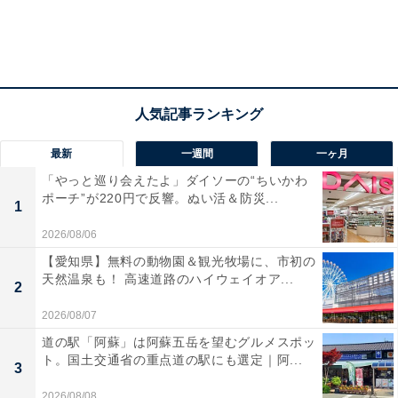
最新
一週間
一ヶ月
「やっと巡り会えたよ」ダイソーの“ちいかわ
ポーチ”が220円で反響。ぬい活＆防災...
1
2026/08/06
【愛知県】無料の動物園＆観光牧場に、市初の
天然温泉も！ 高速道路のハイウェイオア...
2
2026/08/07
道の駅「阿蘇」は阿蘇五岳を望むグルメスポッ
ト。国土交通省の重点道の駅にも選定｜阿...
3
2026/08/08