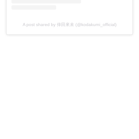
A post shared by 倖田來未 (@kodakumi_official)