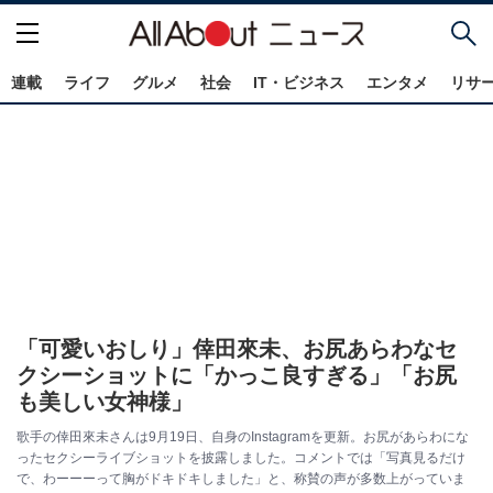
連載
ライフ
グルメ
社会
IT・ビジネス
エンタメ
リサ
「可愛いおしり」倖田來未、お尻あらわなセ
クシーショットに「かっこ良すぎる」「お尻
も美しい女神様」
歌手の倖田來未さんは9月19日、自身のInstagramを更新。お尻があらわにな
ったセクシーライブショットを披露しました。コメントでは「写真見るだけ
で、わーーーって胸がドキドキしました」と、称賛の声が多数上がっていま