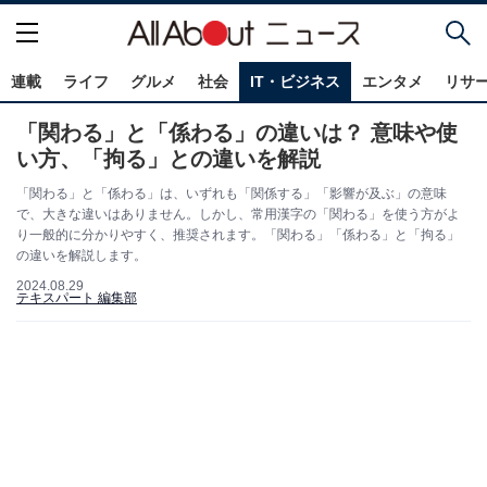
連載
ライフ
グルメ
社会
IT・ビジネス
エンタメ
リサ
「関わる」と「係わる」の違いは？ 意味や使
い方、「拘る」との違いを解説
「関わる」と「係わる」は、いずれも「関係する」「影響が及ぶ」の意味
で、大きな違いはありません。しかし、常用漢字の「関わる」を使う方がよ
り一般的に分かりやすく、推奨されます。「関わる」「係わる」と「拘る」
の違いを解説します。
2024.08.29
テキスパート 編集部