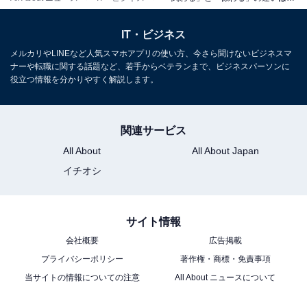
サーが解説
IT・ビジネス
メルカリやLINEなど人気スマホアプリの使い方、今さら聞けないビジネスマ
常用漢字表に記載のある「関わる」を使うのが一
ナーや転職に関する話題など、若手からベテランまで、ビジネスパーソンに
般的
役立つ情報を分かりやすく解説します。
ここまで見てきたように、関係するという意味で「かか
関連サービス
わる」という場合は「関わる」「係わる」どちらの表記
All About
All About Japan
も間違いではありません。
イチオシ
どちらを使うか迷った場合は、常用漢字表に記載のある
サイト情報
「関わる」を使った方が、より一般的で多くの人に分か
りやすいでしょう。
会社概要
広告掲載
プライバシーポリシー
著作権・商標・免責事項
当サイトの情報についての注意
All About ニュースについて
また、こだわるという意味での「かかわる」や「…にも