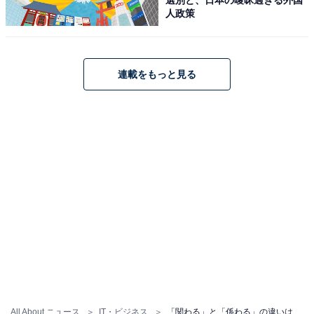
人政策
・つまらないことに拘わっていないで早く終わらせな
さい。
・年齢や性別に拘わらずご参加いただけます。
・怪我にも拘わらず新記録を樹立した。
連載をもっと見る
ただし、前述したとおり、常用漢字表に「かかわる」と
いう読みが記載されているのは「関」のみです。
3の
「こだわる」という意味での「かかわる」や、「…
にもかかわらず」という場合
は漢字を使わず、
ひらがな
で表記
する方が、より多くの人にとって分かりやすいで
しょう。
関連記事：
「拘る」とは？ 読み方や意味、使い方、例文をアナウン
All About ニュース
IT・ビジネス
「関わる」と「係わる」の違いは？ 意味や使い方、「拘る」との違いを解説