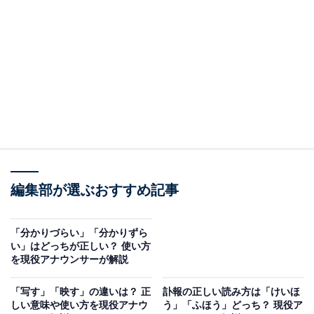
・
「関わる」「係わる」と「拘る」の違いは？
・
常用漢字表に記載のある「関わる」を使うのが一般的
「関わる」と「係わる」の意味と違い
国語辞典で「かかわる」と引くと、「関」「係」、そし
て「拘」と3種類の漢字表記が示されています。
『大辞泉 第二版』（小学館）
編集部が選ぶおすすめ記事
【かかわる】（関わる・係わる・拘わる）
1. 関係をもつ。関係する。
「分かりづらい」「分かりずら
2. 重大なつながりをもつ。影響が及ぶ。
い」はどっちが正しい？ 使い方
3. （拘わる）こだわる。
を現役アナウンサーが解説
（3の意味と「拘」の漢字については後ほど詳しく見て
「写す」「映す」の違いは？ 正
訃報の正しい読み方は「けいほ
いきます）
しい意味や使い方を現役アナウ
う」「ふほう」どっち？ 現役ア