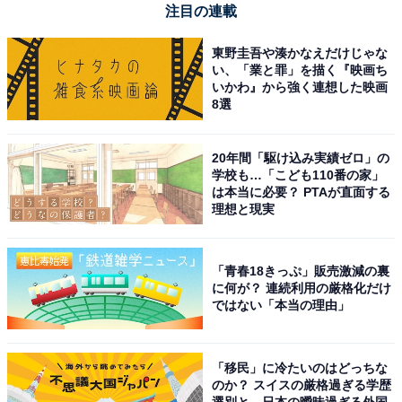
注目の連載
東野圭吾や湊かなえだけじゃな
い、「業と罪」を描く『映画ち
いかわ』から強く連想した映画
「関わる」「係わる」と「拘る」の違いは？
8選
前述の辞書には、「関わる」「係わる」以外に「拘わ
20年間「駆け込み実績ゼロ」の
る」という表記もありました。
学校も…「こども110番の家」
は本当に必要？ PTAが直面する
理想と現実
「拘」は、「こだわる」とも読む漢字で、先ほどの辞書
の意味のうち、特に3の意味の場合にこの漢字を使いま
「青春18きっぷ」販売激減の裏
に何が？ 連続利用の厳格化だけ
す。また、「…にもかかわらず」というような場合もこ
ではない「本当の理由」
の漢字を使います。
「移民」に冷たいのはどっちな
のか？ スイスの厳格過ぎる学歴
「拘わる」「拘わらず」の例文
選別と、日本の曖昧過ぎる外国