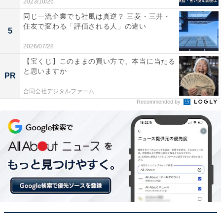
2023/10/26
を示しますが、「係わる」としても間違いではありませ
同じ一流企業でも社風は真逆？ 三菱・三井・
ん。
住友で変わる「評価される人」の違い
5
2026/07/28
【例文】
【宝くじ】このままの買い方で、本当に当たる
「まちづくりに関わる仕事がしたいです」
と思いますか
PR
「普段関わりのない人なので良く知りません」
合同会社デジタルファーム
「計画の根幹に関わる大きな問題です」
Recommended by