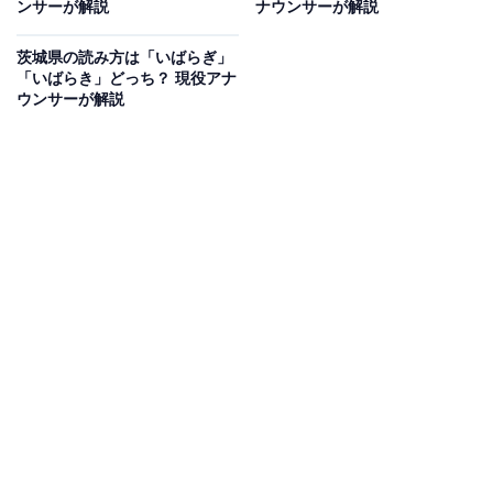
ンサーが解説
ナウンサーが解説
「関わる」と「係わる」は、いずれも1. 関係を持つ・関
茨城県の読み方は「いばらぎ」
「いばらき」どっち？ 現役アナ
係するの意味や、2. 重大なつながりをもつ・影響が及ぶ
ウンサーが解説
の意味で使われるもので、どちらの漢字で表記しても意
味の上では大きな違いはありません。では、「関わる」
「係わる」どちらの漢字を使えばよいのでしょうか？
「係わる」という表記は日本語としては正しい
ものです
が、
より一般的に分かりやすいのは「関わる」
だといえ
るでしょう。
公用文を作る際や、放送、出版など多くの人が目にする
ものでは、この常用漢字を使用することが推奨されてい
ます。ビジネス文書などの場合も、これにならって常用
漢字である「関わる」の表記を用いる方が良さそうで
す。