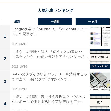
最新
一週間
一ヶ月
Google検索で「All About」「All About ニュー
ス」の記事が...
1
2026/06/15
「遣う」の意味とは？ 「使う」との違いや
「気をつかう」の使い分けをアナウンサーが...
2
2023/10/16
Safariのタブが多いとバッテリーを消耗するっ
て本当？ 不要なタブは消すべきで...
3
「関わる」「係わる」の例文
2025/02/13
「驚く」の類語・言い換え表現は？ ビジネス
やレポートで使える熟語や英語表現をアナ...
前述したとおり、「関わる」と「係わる」は意味の上で
4
は違いはありません。以下に、「関わる」の表記で用例